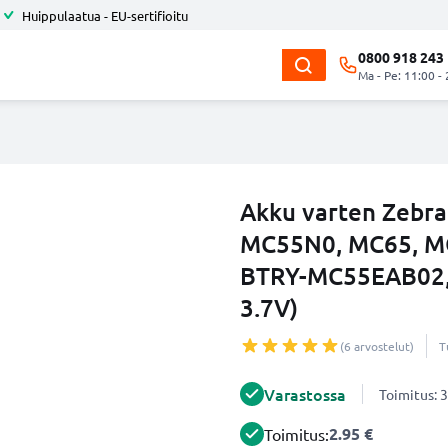
Huippulaatua - EU-sertifioitu
0800 918 243
Ma - Pe: 11:00 -
Akku varten Zebr
MC55N0, MC65, M
BTRY-MC55EAB02,
3.7V)
(6 arvostelut)
T
Varastossa
Toimitus: 3
2.95 €
Toimitus: