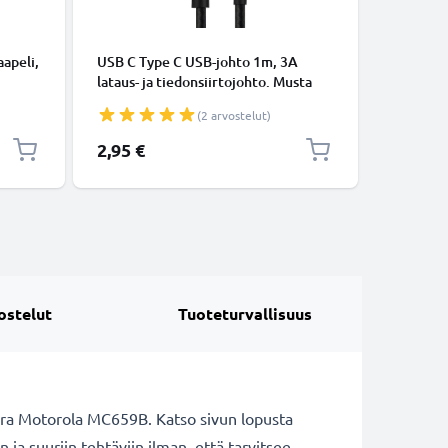
KAAPELIT
apeli,
USB C Type C USB-johto 1m, 3A
Micro-USB
lataus- ja tiedonsiirtojohto. Musta
tiedonsi
USB C Type C - USB C Type C Nylon
Valkoine
(2 arvostelut)
USB-kaapeli
2,95 €
5,95 €
ostelut
Tuoteturvallisuus
a Motorola MC659B. Katso sivun lopusta
 ja suuriin tehtäviin ilman, että tarvitsee