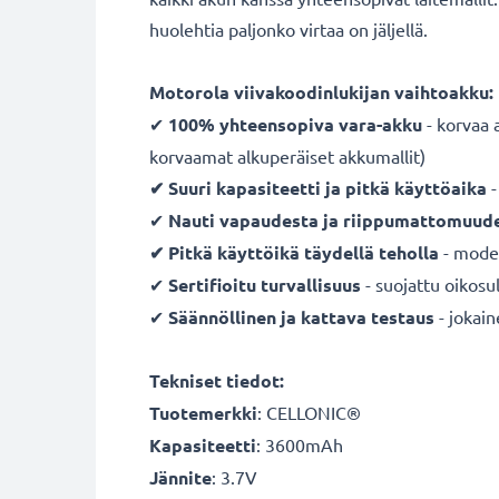
huolehtia paljonko virtaa on jäljellä.
Motorola viivakoodinlukijan vaihtoakku:
✔
100% yhteensopiva vara-akku
- korvaa 
korvaamat alkuperäiset akkumallit)
✔ Suuri kapasiteetti ja pitkä käyttöaika
-
✔
Nauti vapaudesta ja riippumattomuud
✔ Pitkä käyttöikä täydellä teholla
- moder
✔
Sertifioitu turvallisuus
- suojattu oikosul
✔
Säännöllinen ja kattava testaus
- jokai
Tekniset tiedot:
Tuotemerkki
: CELLONIC®
Kapasiteetti
: 3600mAh
Jännite
: 3.7V