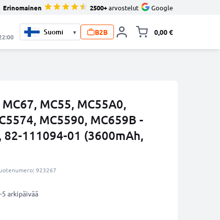
Erinomainen
2500+
arvostelut
Google
B2B
0,00 €
▾
Vaihda miniva
 22:00
a MC67, MC55, MC55A0,
C5574, MC5590, MC659B -
 82-111094-01 (3600mAh,
uotenumero: 923267
-5 arkipäivää