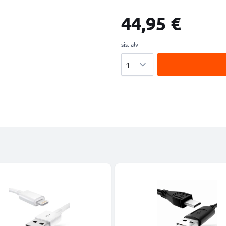
44,95 €
sis. alv
Määrä