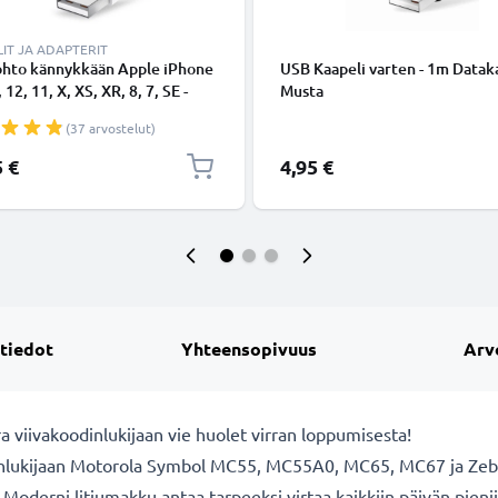
IT JA ADAPTERIT
ohto kännykkään Apple iPhone
USB Kaapeli varten - 1m Dataka
 12, 11, X, XS, XR, 8, 7, SE -
Musta
ing 8 Pin, , 1m latausjohto.
(37 arvostelut)
nen datakaapeli
5 €
4,95 €
 tiedot
Yhteensopivuus
Arv
 viivakoodinlukijaan vie huolet virran loppumisesta!
nlukijaan Motorola Symbol MC55, MC55A0, MC65, MC67 ja Zebr
 Moderni litiumakku antaa tarpeeksi virtaa kaikkiin päivän pieniin