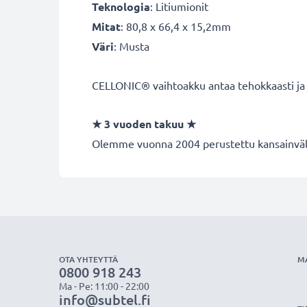
Teknologia
: Litiumionit
Mitat
: 80,8 x 66,4 x 15,2mm
Väri
: Musta
CELLONIC® vaihtoakku antaa tehokkaasti ja tu
★
3 vuoden takuu
★
Olemme vuonna 2004 perustettu kansainvälin
OTA YHTEYTTÄ
M
0800 918 243
Ma - Pe: 11:00 - 22:00
info@subtel.fi