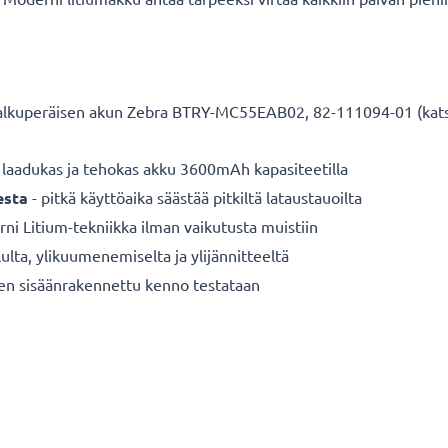
alkuperäisen akun Zebra BTRY-MC55EAB02, 82-111094-01 (katso
 laadukas ja tehokas akku 3600mAh kapasiteetilla
esta
- pitkä käyttöaika säästää pitkiltä lataustauoilta
ni Litium-tekniikka ilman vaikutusta muistiin
ulta, ylikuumenemiselta ja ylijännitteeltä
nen sisäänrakennettu kenno testataan