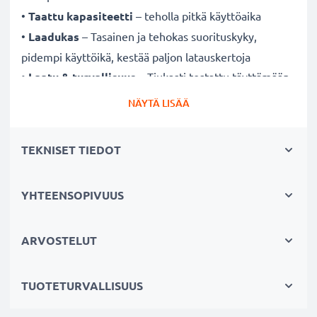
•
Taattu kapasiteetti
– teholla pitkä käyttöaika
•
Laadukas
– Tasainen ja tehokas suorituskyky,
pidempi käyttöikä, kestää paljon latauskertoja
•
Laatu & turvallisuus
– Tiukasti testattu täyttämään
korkeimmat turvallisuus- ja luotettavuusstandardit
NÄYTÄ LISÄÄ
•
Helppo asentaa & täydellinen yhteensopivuus
–
Akku on valmistettu sopimaan erityisesti
TEKNISET TIEDOT
radiopuhelimeen ja on helppo asentaa
YHTEENSOPIVUUS
Tuotetiedot:
Tuotemerkki:
Akkutyyppi:
ARVOSTELUT
Voltti:
Kapasiteetti:
TUOTETURVALLISUUS
Vatti: