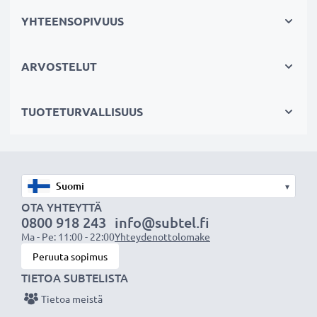
YHTEENSOPIVUUS
Tuotetiedot:
Tuotemerkki:
Akkutyyppi:
ARVOSTELUT
Voltti:
Kapasiteetti:
TUOTETURVALLISUUS
Vatti:
Mitat:
x x
Korvaa alkuperäisen valmistajan akun:
Yhteensopivat laitemallit:
– katso koko lista
▾
OTA YHTEYTTÄ
Yhteensopivuus-kohdasta
0800 918 243
info@subtel.fi
Ma - Pe: 11:00 - 22:00
Yhteydenottolomake
Peruuta sopimus
Huomio:
Lataa akku täyteen ennen ensimmäistä
TIETOA SUBTELISTA
käyttökertaa parhaan suorituskyvyn, tehokkuuden ja
Tietoa meistä
akun pitkän käyttöiän varmistamiseksi.