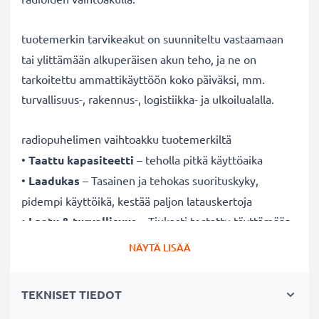
tuotemerkin tarvikeakut on suunniteltu vastaamaan
tai ylittämään alkuperäisen akun teho, ja ne on
tarkoitettu ammattikäyttöön koko päiväksi, mm.
turvallisuus-, rakennus-, logistiikka- ja ulkoilualalla.
radiopuhelimen vaihtoakku tuotemerkiltä
•
Taattu kapasiteetti
– teholla pitkä käyttöaika
•
Laadukas
– Tasainen ja tehokas suorituskyky,
pidempi käyttöikä, kestää paljon latauskertoja
•
Laatu & turvallisuus
– Tiukasti testattu täyttämään
korkeimmat turvallisuus- ja luotettavuusstandardit
NÄYTÄ LISÄÄ
•
Helppo asentaa & täydellinen yhteensopivuus
–
Akku on valmistettu sopimaan erityisesti
TEKNISET TIEDOT
radiopuhelimeen ja on helppo asentaa