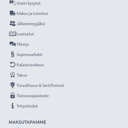
Usein kysytyt
Subtel on toimittanut luotettavia akkuja
Maksu ja toimitus
miljoonille tyytyväisille käyttäjille ympäri
Jälleenmyyjäksi
Eurooppaa jo vuodesta 2004 lähtien. Tilaa nyt 3
Luettelot
vuoden takuulla!
Yhteys
Sopimusehdot
Palautusoikeus
Takuu
Turvallisuus & Sertifioinnit
Tietosuojaseloste
Yritystiedot
MAKSUTAPAMME