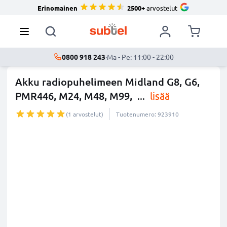
Erinomainen
2500+
arvostelut
0800 918 243
·
Ma - Pe: 11:00 - 22:00
Akku radiopuhelimeen Midland G8, G6,
PMR446, M24, M48, M99,
...
lisää
(1 arvostelut)
Tuotenumero: 923910