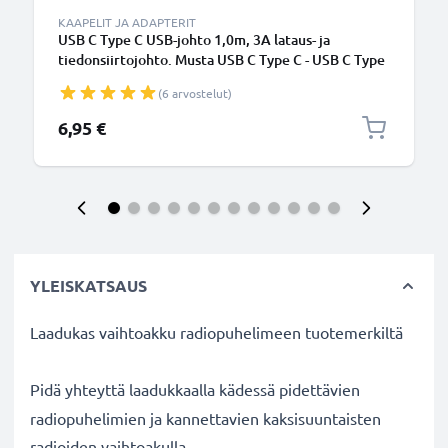
KAAPELIT JA ADAPTERIT
USB C Type C USB-johto 1,0m, 3A lataus- ja
tiedonsiirtojohto. Musta USB C Type C - USB C Type
C PVC USB-kaapeli
(6 arvostelut)
6,95 €
YLEISKATSAUS
Laadukas vaihtoakku
radiopuhelimeen tuotemerkiltä
Pidä yhteyttä
laadukkaalla
kädessä pidettävien
radiopuhelimien ja kannettavien kaksisuuntaisten
radioiden vaihtoakulla.