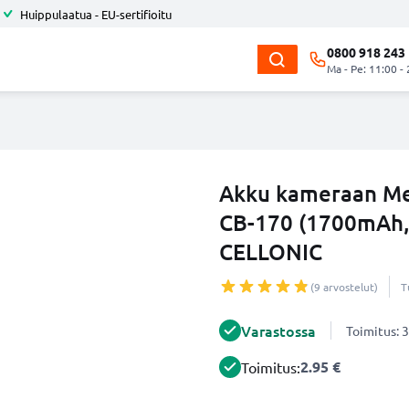
Huippulaatua - EU-sertifioitu
0800 918 243
Ma - Pe: 11:00 -
Akku kameraan Me
CB-170 (1700mAh, 
CELLONIC
(9 arvostelut)
T
Varastossa
Toimitus: 3
2.95 €
Toimitus: