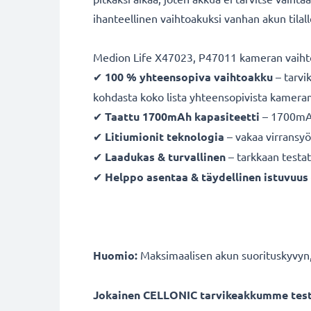
ihanteellinen vaihtoakuksi vanhan akun tilalle
Medion Life X47023, P47011 kameran vaih
✔
100 % yhteensopiva vaihtoakku
– tarvi
kohdasta koko lista yhteensopivista kameram
✔
Taattu 1700mAh kapasiteetti
– 1700mAh
✔
Litiumionit teknologia
– vakaa virransyö
✔
Laadukas & turvallinen
– tarkkaan testa
✔
Helppo asentaa & täydellinen istuvuus
Huomio:
Maksimaalisen akun suorituskyvyn,
Jokainen CELLONIC tarvikeakkumme testat