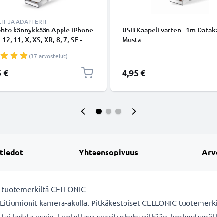
IT JA ADAPTERIT
ohto kännykkään Apple iPhone
USB Kaapeli varten - 1m Dataka
 12, 11, X, XS, XR, 8, 7, SE -
Musta
ing 8 Pin, , 1m latausjohto.
(37 arvostelut)
nen datakaapeli
5 €
4,95 €
 tiedot
Yhteensopivuus
Arv
u tuotemerkiltä CELLONIC
Litiumionit kamera-akulla. Pitkäkestoiset CELLONIC tuotemerkin
htaa tai ladata usein. Luotettava suorituskyky pitkään, keskey