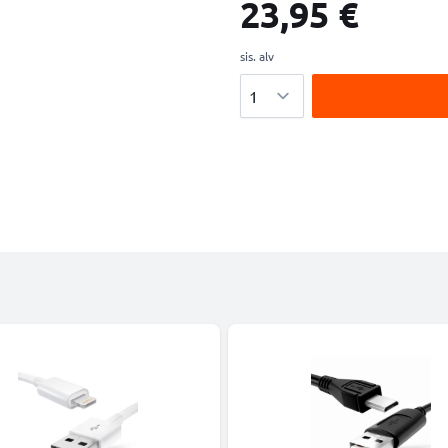
23,95 €
sis. alv
Määrä