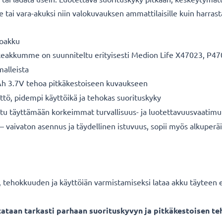
 tai vara-akuksi niin valokuvauksen ammattilaisille kuin harrasta
toakku
keakkumme on suunniteltu erityisesti Medion Life X47023, P4
alleista
 3.7V tehoa pitkäkestoiseen kuvaukseen
ttö, pidempi käyttöikä ja tehokas suorituskyky
ttu täyttämään korkeimmat turvallisuus- ja luotettavuusvaatimu
– vaivaton asennus ja täydellinen istuvuus, sopii myös alkuperäis
 tehokkuuden ja käyttöiän varmistamiseksi lataa akku täyteen
aan tarkasti parhaan suorituskyvyn ja pitkäkestoisen teh