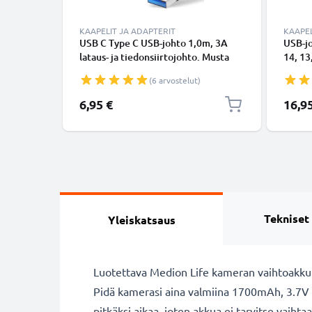
KAAPELIT JA ADAPTERIT
KAAPEL
USB C Type C USB-johto 1,0m, 3A
USB-j
lataus- ja tiedonsiirtojohto. Musta
14, 13,
USB C Type C - USB C Type C PVC
Lightn
(6 arvostelut)
USB-kaapeli
Valkoi
6,95 €
16,9
Tekniset
Yleiskatsaus
Luotettava Medion Life kameran vaihtoakk
Pidä kamerasi aina valmiina 1700mAh, 3.7V 
pitkäksi aikaa, joten akkua ei tarvitse vai