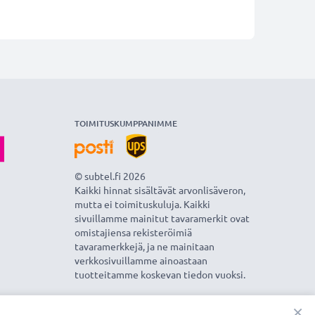
TOIMITUSKUMPPANIMME
© subtel.fi 2026
Kaikki hinnat sisältävät arvonlisäveron,
mutta ei toimituskuluja. Kaikki
sivuillamme mainitut tavaramerkit ovat
omistajiensa rekisteröimiä
tavaramerkkejä, ja ne mainitaan
verkkosivuillamme ainoastaan
tuotteitamme koskevan tiedon vuoksi.
×