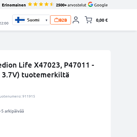
Erinomainen
2500+
arvostelut
Google
B2B
0,00 €
▾
Vaihda miniva
 22:00
dion Life X47023, P47011 -
3.7V) tuotemerkiltä
uotenumero: 911915
-5 arkipäivää