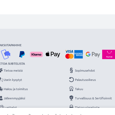
AKSUTAPAMME
ETOA SUBTELISTA
Tietoa meistä
Sopimusehdot
Usein kysytyt
Palautusoikeus
Maksu ja toimitus
Takuu
Jälleenmyyjäksi
Turvallisuus & Sertifioinnit
Luettelot
Tietosuojaseloste