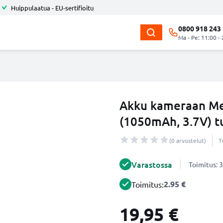
Huippulaatua - EU-sertifioitu
0800 918 243
Ma - Pe: 11:00 -
Akku kameraan Me
(1050mAh, 3.7V) 
(0 arvostelut)
T
Varastossa
Toimitus: 3
2.95 €
Toimitus:
19,95 €