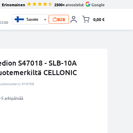
Erinomainen
2500+
arvostelut
Google
B2B
0,00 €
▾
Vaihda miniva
 22:00
dion S47018 - SLB-10A
tuotemerkiltä CELLONIC
uotenumero: 919708
-5 arkipäivää