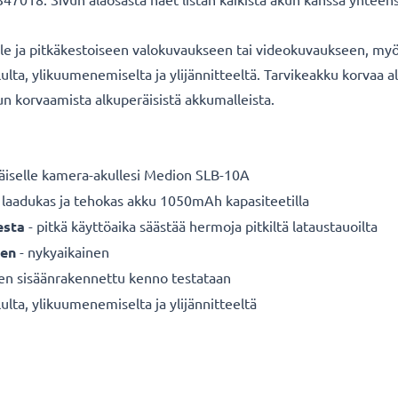
lle ja pitkäkestoiseen valokuvaukseen tai videokuvaukseen, myös
ululta, ylikuumenemiselta ja ylijännitteeltä. Tarvikeakku korv
kun korvaamista alkuperäisistä akkumalleista.
äiselle
kamera-akullesi Medion SLB-10A
 laadukas ja tehokas akku 1050mAh kapasiteetilla
esta
- pitkä käyttöaika säästää hermoja pitkiltä lataustauoilta
een
- nykyaikainen
nen sisäänrakennettu kenno testataan
ulta, ylikuumenemiselta ja ylijännitteeltä