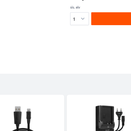
sis. alv
Määrä