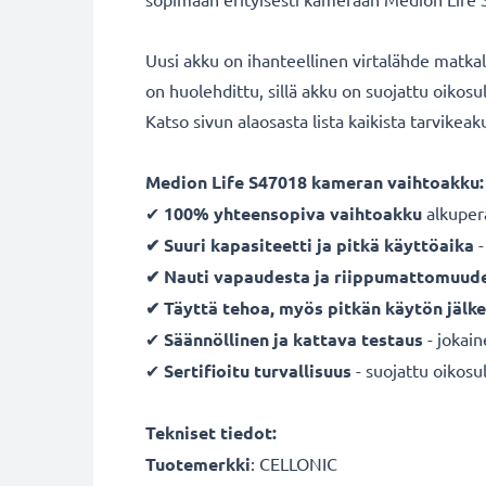
Uusi akku on ihanteellinen virtalähde matka
on huolehdittu, sillä akku on suojattu oikos
Katso sivun alaosasta lista kaikista tarvikea
Medion Life S47018 kameran vaihtoakku:
✔
100% yhteensopiva vaihtoakku
alkuper
✔ Suuri kapasiteetti ja pitkä käyttöaika
-
✔ Nauti vapaudesta ja riippumattomuud
✔ Täyttä tehoa, myös pitkän käytön jälk
✔
Säännöllinen ja kattava testaus
- jokai
✔
Sertifioitu turvallisuus
- suojattu oikosul
Tekniset tiedot:
Tuotemerkki
:
CELLONIC