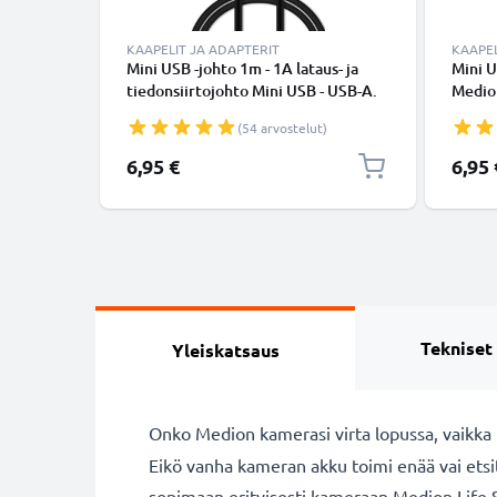
KAAPELIT JA ADAPTERIT
KAAPEL
Mini USB -johto 1m - 1A lataus- ja
Mini U
tiedonsiirtojohto Mini USB - USB-A.
Medio
Musta PVC USB-kaapeli
S4302
(54 arvostelut)
Musta
kamer
6,95 €
6,95 
CELLO
Tekniset
Yleiskatsaus
Onko Medion kamerasi virta lopussa, vaikka 
Eikö vanha kameran akku toimi enää vai ets
sopimaan erityisesti kameraan Medion Life S