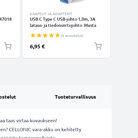
KAAPELIT JA ADAPTERIT
KAAPELIT
S47018
USB C Type C USB-johto 1,0m, 3A
USB-joht
lataus- ja tiedonsiirtojohto. Musta
14, 13, 12
USB C Type C - USB C Type C PVC
Lightning
(6 arvostelut)
USB-kaapeli
Valkoine
6,95 €
16,95 €
ostelut
Tuoteturvallisuus
aa taas virtaa kuvaukseen!
rten? CELLONIC vara-akku on kehitetty
sopivista kameramalleista.