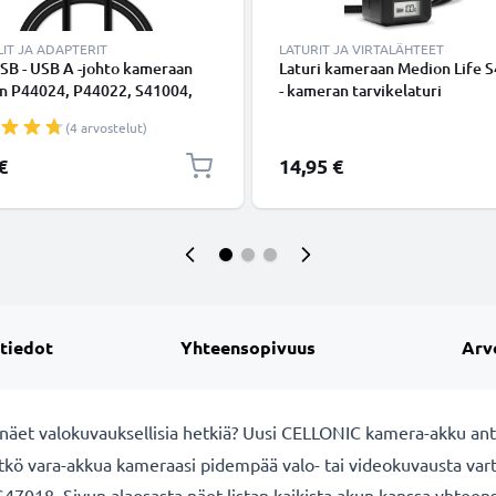
IT JA ADAPTERIT
LATURIT JA VIRTALÄHTEET
SB - USB A -johto kameraan
Laturi kameraan Medion Life 
n P44024, P44022, S41004,
- kameran tarvikelaturi
8, S47018, S47124, X44038 -
(4 arvostelut)
 1m, nopea 1A, PVC-
ajohto tuotemerkiltä
€
14,95 €
NIC
 tiedot
Yhteensopivuus
Arv
näet valokuvauksellisia hetkiä? Uusi CELLONIC
kamera-akku ant
itkö vara-akkua kameraasi pidempää valo- tai videokuvausta va
47018. Sivun alaosasta näet listan kaikista akun kanssa yhteen