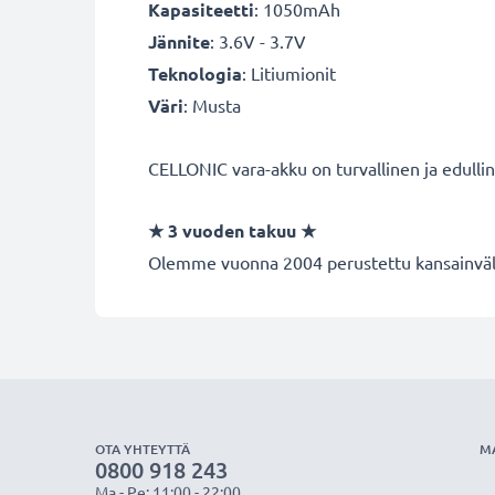
Kapasiteetti
: 1050mAh
Jännite
: 3.6V - 3.7V
Teknologia
: Litiumionit
Väri
: Musta
CELLONIC vara-akku on turvallinen ja edulli
★
3 vuoden takuu
★
Olemme vuonna 2004 perustettu kansainvälin
OTA YHTEYTTÄ
M
0800 918 243
Ma - Pe: 11:00 - 22:00