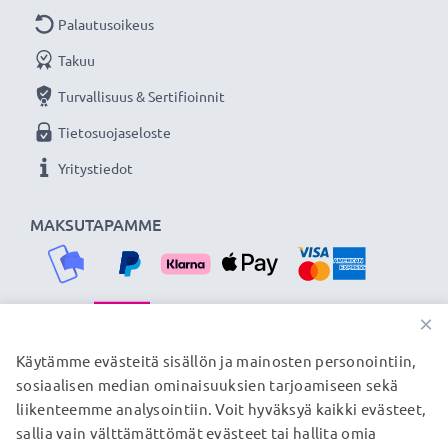
Palautusoikeus
Takuu
Turvallisuus & Sertifioinnit
Tietosuojaseloste
Yritystiedot
MAKSUTAPAMME
×
TOIMITUSKUMPPANIMME
Käytämme evästeitä sisällön ja mainosten personointiin,
sosiaalisen median ominaisuuksien tarjoamiseen sekä
liikenteemme analysointiin. Voit hyväksyä kaikki evästeet,
sallia vain välttämättömät evästeet tai hallita omia
© subtel.fi 2026