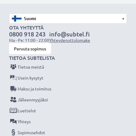
ensimmäistä käyttökertaa.
Älä missaa kuvauksellista hetkeä CELLONIC LCD-
▾
laturin ansiosta, 3 vuoden takuu!
OTA YHTEYTTÄ
0800 918 243
info@subtel.fi
Ma - Pe: 11:00 - 22:00
Yhteydenottolomake
Peruuta sopimus
TIETOA SUBTELISTA
Tietoa meistä
Usein kysytyt
Maksu ja toimitus
Jälleenmyyjäksi
Luettelot
Yhteys
Sopimusehdot