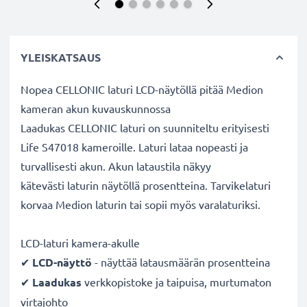
YLEISKATSAUS
Nopea CELLONIC laturi LCD-näytöllä pitää Medion
kameran akun kuvauskunnossa
Laadukas CELLONIC laturi on suunniteltu erityisesti
Life S47018 kameroille. Laturi lataa nopeasti ja
turvallisesti akun. Akun lataustila näkyy
kätevästi laturin näytöllä prosentteina. Tarvikelaturi
korvaa Medion laturin tai sopii myös varalaturiksi.
LCD-laturi kamera-akulle
✔
LCD-näyttö
- näyttää latausmäärän prosentteina
✔
Laadukas
verkkopistoke ja taipuisa, murtumaton
virtajohto