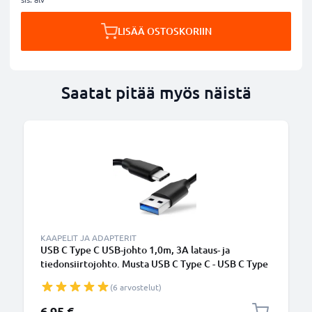
LISÄÄ OSTOSKORIIN
Saatat pitää myös näistä
KAAPELIT JA ADAPTERIT
USB C Type C USB-johto 1,0m, 3A lataus- ja
tiedonsiirtojohto. Musta USB C Type C - USB C Type
C PVC USB-kaapeli
(6 arvostelut)
6,95 €