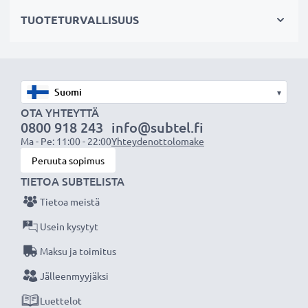
vaihtoakuksi alkuperäisen akun sijaan tai vara-akuksi.
TUOTETURVALLISUUS
Valitse CELLONIC, etkä tingi laadusta. Tilaa nyt!
▾
OTA YHTEYTTÄ
0800 918 243
info@subtel.fi
Ma - Pe: 11:00 - 22:00
Yhteydenottolomake
Peruuta sopimus
TIETOA SUBTELISTA
Tietoa meistä
Usein kysytyt
Maksu ja toimitus
Jälleenmyyjäksi
Luettelot