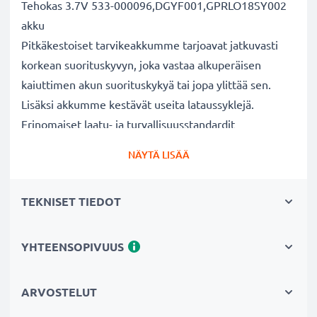
Tehokas 3.7V 533-000096,DGYF001,GPRLO18SY002
akku
Pitkäkestoiset tarvikeakkumme tarjoavat jatkuvasti
korkean suorituskyvyn, joka vastaa alkuperäisen
kaiuttimen akun suorituskykyä tai jopa ylittää sen.
Lisäksi akkumme kestävät useita lataussyklejä.
Erinomaiset laatu- ja turvallisuusstandardit
Olemme akkuasiantuntijoita jo vuodesta 2004 lähtien.
NÄYTÄ LISÄÄ
Kaikki akkumme testataan tarkasti, jotta ne täyttävät
kokonaan korkeimmat EU-standardit ja enemmänkin -
TEKNISET TIEDOT
siksi akuillamme on 3 vuoden takuu.
Kestävä valinta
Jos laitteesi akku on heikko, vaihda akku, älä laitettasi.
YHTEENSOPIVUUS
Fiksumpi, edullisempi ja ympäristöystävällisempi
valinta. Näin säästät rahaa ja pienennät
ARVOSTELUT
ympäristöjalanjälkeäsi. Akkumme sopii erinomaisesti