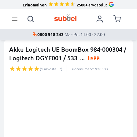
Erinomainen
2500+
arvostelut
0800 918 243
·
Ma - Pe: 11:00 - 22:00
Akku Logitech UE BoomBox 984-000304 /
Logitech DGYF001 / 533
...
lisää
(1 arvostelut)
Tuotenumero: 920503