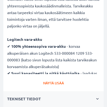
yhteensopivista kaukosäädinmalleista. Tarvikeakku
antaa tarpeeksi virtaa kaukosäätimeen kaikkia
toimintoja varten ilman, että tarvitsee huolehtia
paljonko virtaa on jäljellä.
Logitech vara-akku
✔
100% yhteensopiva vara-akku
- korvaa
alkuperäisen akun Logitech 533-000084 1209 533-
000083 (katso sivun lopusta lista kaikista tarvikeakun
korvaamista alkuperäisakuista)
✔ Suuri kapasiteetti ja pitkä käyttöaika
- laadukas
ja tehokas akku 1050mAh kapasiteetilla
NÄYTÄ LISÄÄ
✔
Nauti vapaudesta ja riippumattomuudesta
-
pitkä käyttöaika säästää pitkiltä lataustauoilta
TEKNISET TIEDOT
✔ Pitkä käyttöikä täydellä teholla
- moderni Litium-