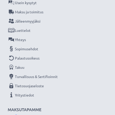
Usein kysytyt
★
3 vuoden takuu
★
Maksu ja toimitus
Olemme vuonna 2004 perustettu kansainvälinen
Jälleenmyyjäksi
verkkokauppa, joka tarjoaa laadukkaita tuotteita, ja
Luettelot
siksi tarjoamme 36 kuukauden takuun!
Yhteys
Sopimusehdot
Palautusoikeus
Takuu
Turvallisuus & Sertifioinnit
Tietosuojaseloste
Yritystiedot
MAKSUTAPAMME