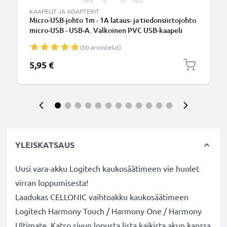
KAAPELIT JA ADAPTERIT
Micro-USB-johto 1m - 1A lataus- ja tiedonsiirtojohto
micro-USB - USB-A. Valkoinen PVC USB-kaapeli
(50 arvostelut)
5,95 €
YLEISKATSAUS
Uusi vara-akku Logitech kaukosäätimeen vie huolet
virran loppumisesta!
Laadukas CELLONIC vaihtoakku kaukosäätimeen
Logitech Harmony Touch / Harmony One / Harmony
Ultimate. Katso sivun lopusta lista kaikista akun kanssa