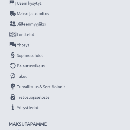
★
3 vuoden takuu
★
Usein kysytyt
Olemme vuonna 2004 perustettu kansainvälinen
Maksu ja toimitus
verkkokauppa, joka tarjoaa laadukkaita tuotteita, ja
Jälleenmyyjäksi
siksi tarjoamme 36 kuukauden takuun!
Luettelot
Yhteys
Sopimusehdot
Palautusoikeus
Takuu
Turvallisuus & Sertifioinnit
Tietosuojaseloste
Yritystiedot
MAKSUTAPAMME