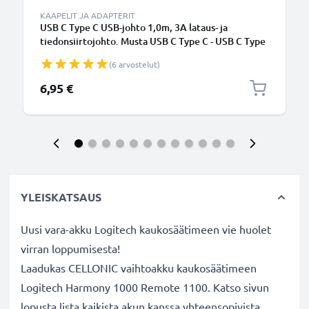
KAAPELIT JA ADAPTERIT
USB C Type C USB-johto 1,0m, 3A lataus- ja
tiedonsiirtojohto. Musta USB C Type C - USB C Type
C PVC USB-kaapeli
(6 arvostelut)
6,95 €
YLEISKATSAUS
Uusi vara-akku Logitech kaukosäätimeen vie huolet
virran loppumisesta!
Laadukas CELLONIC vaihtoakku kaukosäätimeen
Logitech Harmony 1000 Remote 1100. Katso sivun
lopusta lista kaikista akun kanssa yhteensopivista