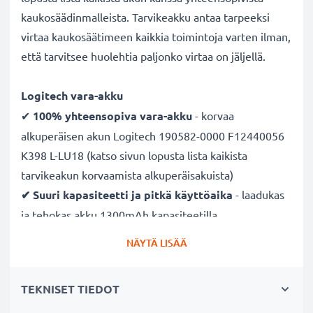
kaukosäädinmalleista. Tarvikeakku antaa tarpeeksi
virtaa kaukosäätimeen kaikkia toimintoja varten ilman,
että tarvitsee huolehtia paljonko virtaa on jäljellä.
Logitech vara-akku
✔
100% yhteensopiva vara-akku
- korvaa
alkuperäisen akun Logitech 190582-0000 F12440056
K398 L-LU18 (katso sivun lopusta lista kaikista
tarvikeakun korvaamista alkuperäisakuista)
✔ Suuri kapasiteetti ja pitkä käyttöaika
- laadukas
ja tehokas akku 1300mAh kapasiteetilla
✔
Nauti vapaudesta ja riippumattomuudesta
-
NÄYTÄ LISÄÄ
pitkä käyttöaika säästää pitkiltä lataustauoilta
✔ Pitkä käyttöikä täydellä teholla
- moderni Litium-
TEKNISET TIEDOT
tekniikka ilman vaikutusta muistiin