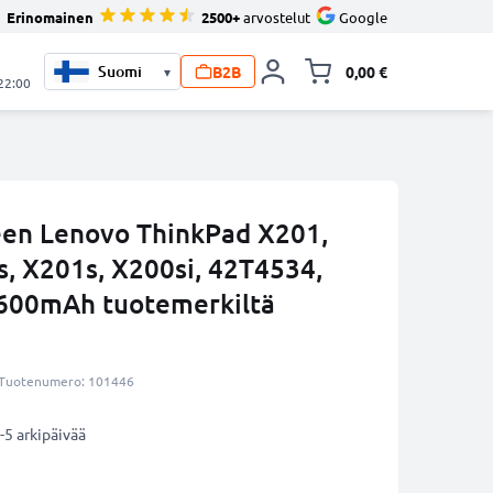
Erinomainen
2500+
arvostelut
Google
B2B
0,00 €
▾
Vaihda miniva
 22:00
een Lenovo ThinkPad X201,
s, X201s, X200si, 42T4534,
6600mAh tuotemerkiltä
Tuotenumero: 101446
-5 arkipäivää