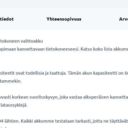
 tiedot
Yhteensopivuus
Arv
etokoneen vaihtoakku
opimaan kannettavaan tietokoneeseesi. Katso koko lista akkum
eetit ovat todellisia ja taattuja. Tämän akun kapasiteetti on 
oitammekin.
asti korkean suorituskyvyn, joka vastaa alkuperäisen kannetta
lataussyklejä.
 lähtien. Kaikki akkumme testataan tarkasti, jotta ne täyttäv