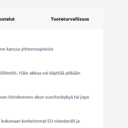
ostelut
Tuoteturvallisuus
me kanssa yhteensopivista
6600mAh. Näin akkua voi käyttää pitkään
van tietokoneen akun suorituskykyä tai jopa
ät kokonaan korkeimmat EU-standardit ja