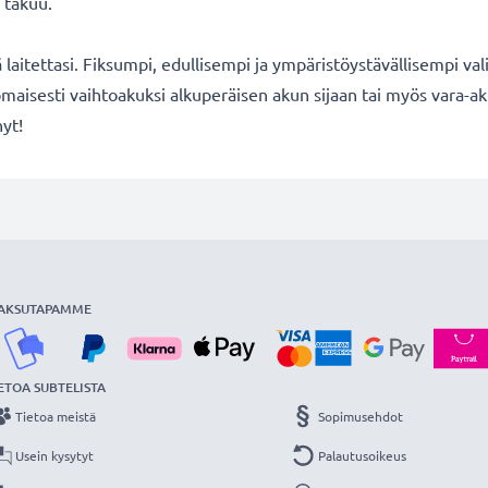
 takuu.
ä laitettasi. Fiksumpi, edullisempi ja ympäristöystävällisempi val
maisesti vaihtoakuksi alkuperäisen akun sijaan tai myös vara-ak
nyt!
AKSUTAPAMME
ETOA SUBTELISTA
Tietoa meistä
Sopimusehdot
Usein kysytyt
Palautusoikeus