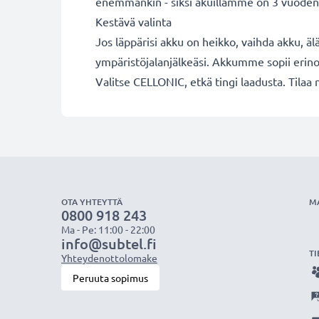
enemmänkin - siksi akuillamme on 3 vuoden
Kestävä valinta
Jos läppärisi akku on heikko, vaihda akku, äl
ympäristöjalanjälkeäsi. Akkumme sopii erino
Valitse CELLONIC, etkä tingi laadusta. Tilaa 
OTA YHTEYTTÄ
M
0800 918 243
Ma - Pe: 11:00 - 22:00
info@subtel.fi
TI
Yhteydenottolomake
Peruuta sopimus