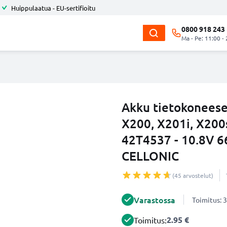
Huippulaatua - EU-sertifioitu
0800 918 243
Ma - Pe: 11:00 -
Akku tietokonees
X200, X201i, X200
42T4537 - 10.8V 
CELLONIC
(45 arvostelut)
Varastossa
Toimitus: 3
2.95 €
Toimitus: