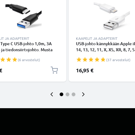
IT JA ADAPTERIT
KAAPELIT JA ADAPTERIT
 Type C USB-johto 1,0m, 3A
USB-johto kännykkään Apple 
- ja tiedonsiirtojohto. Musta
14, 13, 12, 11, X, XS, XR, 8, 7, S
Type C - USB C Type C PVC
Lightning 8 Pin, , 1m latausjoh
(6 arvostelut)
(37 arvostelut)
aapeli
Valkoinen datakaapeli
€
16,95 €