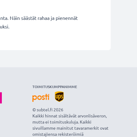
inta. Näin säästät rahaa ja pienennät
uksi.
TOIMITUSKUMPPANIMME
© subtel.fi 2026
Kaikki hinnat sisältävät arvonlisäveron,
mutta ei toimituskuluja. Kaikki
sivuillamme mainitut tavaramerkit ovat
omistajiensa rekisteröimiä