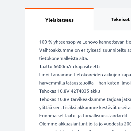
Tekniset
Yleiskatsaus
100 % yhteensopiva Lenovo kannettavan ti
Vaihtoakkumme on erityisesti suunniteltu s
tietokonemalleista alta.
Taattu 6600mAh kapasiteetti
Ilmoittamamme tietokoneiden akkujen kapasit
harvemmilla lataustauoilla - ihan kuten ilm
Tehokas 10.8V 42T4835 akku
Tehokas 10.8V tarvikeakkumme tarjoaa jatkuv
ylittää sen. Lisäksi akkumme kestävät useita 
Erinomaiset laatu- ja turvallisuusstandardit
Olemme akkuasiantuntijoita jo vuodesta 2004