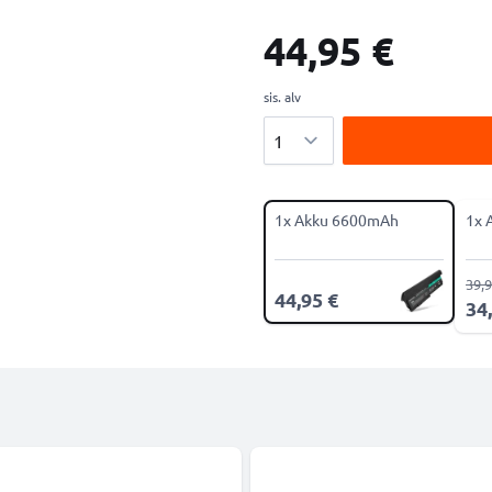
44,95 €
sis. alv
Määrä
1x Akku 6600mAh
1x 
39,9
44,95 €
34