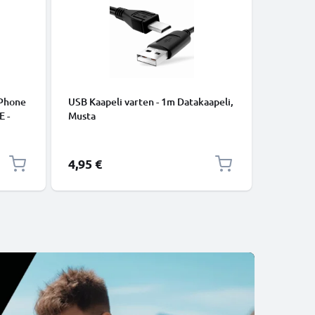
iPhone
USB Kaapeli varten - 1m Datakaapeli,
USB C Ty
E -
Musta
lataus- j
to.
USB C Ty
USB-kaap
4,95 €
2,95 €