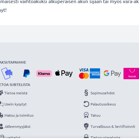
maisesti vaihtoakuksi alkuperäisen akun sijaan tai myös vara-ak
nyt!
AKSUTAPAMME
ETOA SUBTELISTA
Tietoa meistä
Sopimusehdot
Usein kysytyt
Palautusoikeus
Maksu ja toimitus
Takuu
Jälleenmyyjäksi
Turvallisuus & Sertifioinnit
Luettelot
Tietosuojaseloste