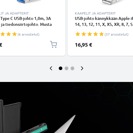
IT JA ADAPTERIT
KAAPELIT JA ADAPTERIT
 Type C USB-johto 1,0m, 3A
USB-johto kännykkään Apple 
- ja tiedonsiirtojohto. Musta
14, 13, 12, 11, X, XS, XR, 8, 7, S
Type C - USB C Type C PVC
Lightning 8 Pin, , 1m latausjoh
(6 arvostelut)
(37 arvostelut)
aapeli
Valkoinen datakaapeli
€
16,95 €