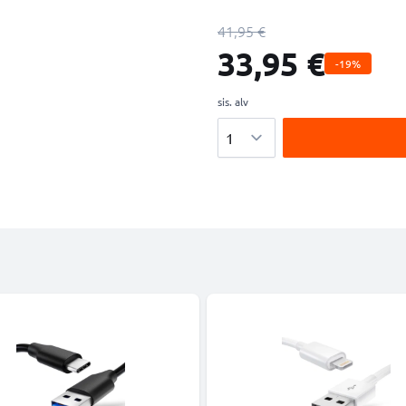
41,95 €
33,95 €
-19%
sis. alv
Määrä