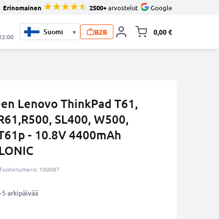
Erinomainen
2500+
arvostelut
Google
B2B
0,00 €
▾
Vaihda miniva
 22:00
een Lenovo ThinkPad T61,
 R61,R500, SL400, W500,
 T61p - 10.8V 4400mAh
LLONIC
Tuotenumero: 100087
-5 arkipäivää