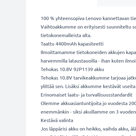
100 % yhteensopiva Lenovo kannettavan ti
Vaihtoakkumme on erityisesti suunniteltu s
tietokonemalleista alta.
Taattu 4400mAh kapasiteetti
Ilmoittamamme tietokoneiden akkujen kapasit
harvemmilla lataustauoilla - ihan kuten ilm
Tehokas 10.8V 92P1139 akku
Tehokas 10.8V tarvikeakkumme tarjoaa jatkuv
ylittää sen. Lisäksi akkumme kestävät useita 
Erinomaiset laatu- ja turvallisuusstandardit
Olemme akkuasiantuntijoita jo vuodesta 2004
enemmänkin - siksi akuillamme on 3 vuoden
Kestävä valinta
Jos läppärisi akku on heikko, vaihda akku, äl