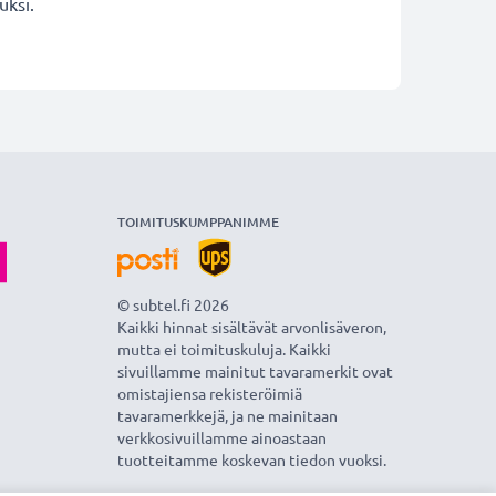
uksi.
TOIMITUSKUMPPANIMME
© subtel.fi 2026
Kaikki hinnat sisältävät arvonlisäveron,
mutta ei toimituskuluja. Kaikki
sivuillamme mainitut tavaramerkit ovat
omistajiensa rekisteröimiä
tavaramerkkejä, ja ne mainitaan
verkkosivuillamme ainoastaan
tuotteitamme koskevan tiedon vuoksi.