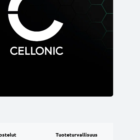
ostelut
Tuoteturvallisuus