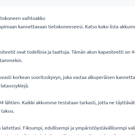
etokoneen vaihtoakku
opimaan kannettavaan tietokoneeseesi. Katso koko lista akkum
eetit ovat todellisia ja taattuja. Tämän akun kapasiteetti on 
oitammekin.
asti korkean suorituskyvyn, joka vastaa alkuperäisen kannetta
lataussyklejä.
 lähtien. Kaikki akkumme testataan tarkasti, jotta ne täyttäv
 takuu.
ä laitettasi. Fiksumpi, edullisempi ja ympäristöystävällisempi val