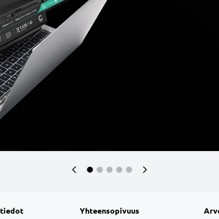
 tiedot
Yhteensopivuus
Arv