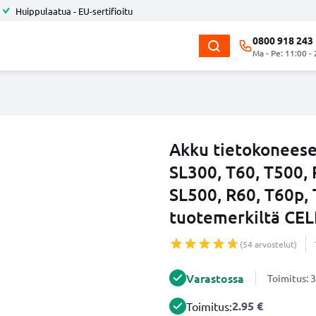
Huippulaatua - EU-sertifioitu
0800 918 243
Ma - Pe: 11:00 -
Akku tietokonees
SL300, T60, T500,
SL500, R60, T60p,
tuotemerkiltä CE
(54 arvostelut)
Varastossa
Toimitus: 3
2.95 €
Toimitus: