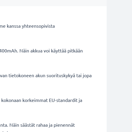
me kanssa yhteensopivista
4400mAh. Näin akkua voi käyttää pitkään
van tietokoneen akun suorituskykyä tai jopa
ät kokonaan korkeimmat EU-standardit ja
inta. Näin säästät rahaa ja pienennät