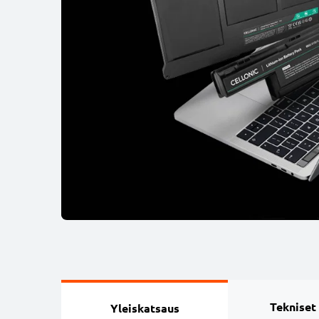
Tekniset
Yleiskatsaus