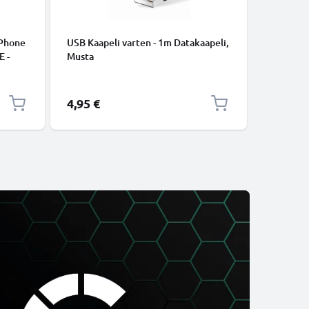
iPhone
USB Kaapeli varten - 1m Datakaapeli,
USB C Ty
E -
Musta
lataus- j
to.
USB C Ty
USB-kaap
4,95 €
2,95 €