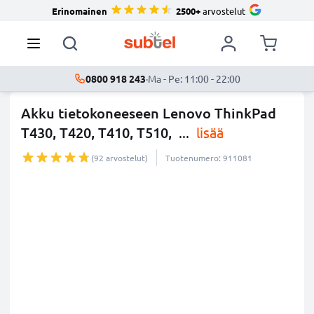
Erinomainen
2500+
arvostelut
0800 918 243
·
Ma - Pe: 11:00 - 22:00
Akku tietokoneeseen Lenovo ThinkPad
T430, T420, T410, T510,
...
lisää
(92 arvostelut)
Tuotenumero: 911081