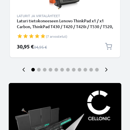
LATURIT JA VIRTALÄHTEET
Laturi tietokoneeseen Lenovo ThinkPad x1 / x1
Carbon, ThinkPad T430 / T420 / T420i / T530 / T520,
X230 / X220, B590 - 90W, 20V, 40Y7659
(7 arvostelut)
tarvikelaturi, 2.6m virtajohto, laturi
Erikoishinta
30,95 €
Normaali hinta
34,95 €