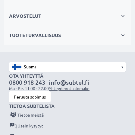
Kestävä valinta
Jos läppärisi akku on heikko, vaihda akku, älä laitettasi.
ARVOSTELUT
Fiksumpi, edullisempi ja ympäristöystävällisempi
valinta. Näin säästät rahaa ja pienennät
TUOTETURVALLISUUS
ympäristöjalanjälkeäsi. Akkumme sopii erinomaisesti
vaihtoakuksi alkuperäisen akun sijaan tai myös vara-
akuksi.
Valitse CELLONIC, etkä tingi laadusta. Tilaa nyt!
▾
OTA YHTEYTTÄ
0800 918 243
info@subtel.fi
Ma - Pe: 11:00 - 22:00
Yhteydenottolomake
Peruuta sopimus
TIETOA SUBTELISTA
Tietoa meistä
Usein kysytyt