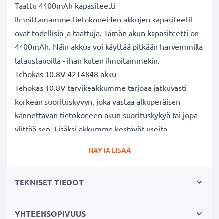
Taattu 4400mAh kapasiteetti
Ilmoittamamme tietokoneiden akkujen kapasiteetit
ovat todellisia ja taattuja. Tämän akun kapasiteetti on
4400mAh. Näin akkua voi käyttää pitkään harvemmilla
lataustauoilla - ihan kuten ilmoitammekin.
Tehokas 10.8V 42T4848 akku
Tehokas 10.8V tarvikeakkumme tarjoaa jatkuvasti
korkean suorituskyvyn, joka vastaa alkuperäisen
kannettavan tietokoneen akun suorituskykyä tai jopa
ylittää sen. Lisäksi akkumme kestävät useita
lataussyklejä.
NÄYTÄ LISÄÄ
Erinomaiset laatu- ja turvallisuusstandardit
Olemme akkuasiantuntijoita jo vuodesta 2004 lähtien.
TEKNISET TIEDOT
Kaikki akkumme testataan tarkasti, jotta ne täyttävät
kokonaan korkeimmat EU-standardit ja enemmänkin -
siksi akuillamme on 3 vuoden takuu.
YHTEENSOPIVUUS