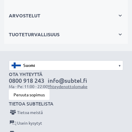
Kestävä valinta
Jos läppärisi akku on heikko, vaihda akku, älä laitettasi.
ARVOSTELUT
Fiksumpi, edullisempi ja ympäristöystävällisempi
valinta. Näin säästät rahaa ja pienennät
TUOTETURVALLISUUS
ympäristöjalanjälkeäsi. Akkumme sopii erinomaisesti
vaihtoakuksi alkuperäisen akun sijaan tai myös vara-
akuksi.
Valitse CELLONIC®, etkä tingi laadusta. Tilaa nyt!
▾
OTA YHTEYTTÄ
0800 918 243
info@subtel.fi
Ma - Pe: 11:00 - 22:00
Yhteydenottolomake
Peruuta sopimus
TIETOA SUBTELISTA
Tietoa meistä
Usein kysytyt