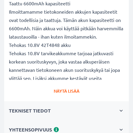
Taattu 6600mAh kapasiteetti
Ilmoittamamme tietokoneiden akkujen kapasiteetit
ovat todellisia ja taattuja. Tämän akun kapasiteetti on
6600mAh. Näin akkua voi käyttää pitkään harvemmilla
lataustauoilla - ihan kuten ilmoitammekin.
Tehokas 10.8V 42T4848 akku
Tehokas 10.8V tarvikeakkumme tarjoaa jatkuvasti
korkean suorituskyvyn, joka vastaa alkuperäisen
kannettavan tietokoneen akun suorituskykyä tai jopa
ylittää sen. Lisäksi akkumme kestävät useita
lataussyklejä.
NÄYTÄ LISÄÄ
Erinomaiset laatu- ja turvallisuusstandardit
Olemme akkuasiantuntijoita jo vuodesta 2004 lähtien.
TEKNISET TIEDOT
Kaikki akkumme testataan tarkasti, jotta ne täyttävät
kokonaan korkeimmat EU-standardit ja enemmänkin -
siksi akuillamme on 3 vuoden takuu.
YHTEENSOPIVUUS