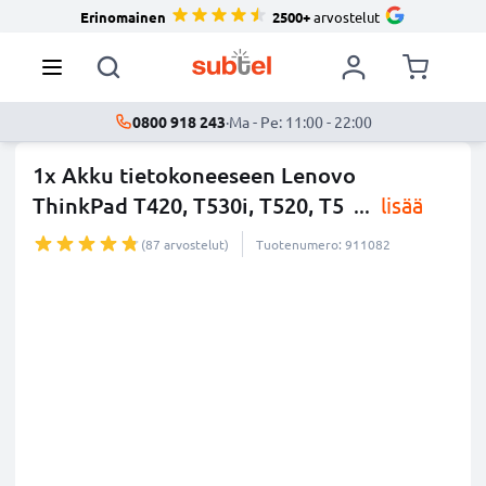
Erinomainen
2500+
arvostelut
0800 918 243
·
Ma - Pe: 11:00 - 22:00
1x Akku tietokoneeseen Lenovo
ThinkPad T420, T530i, T520, T5
...
lisää
(87 arvostelut)
Tuotenumero: 911082