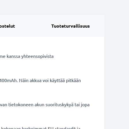
ostelut
Tuoteturvallisuus
me kanssa yhteensopivista
4400mAh. Näin akkua voi käyttää pitkään
van tietokoneen akun suorituskykyä tai jopa
ät kokonaan korkeimmat EU-standardit ja