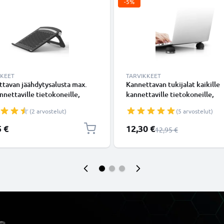
-5%
KKEET
TARVIKKEET
tavan jäähdytysalusta max.
Kannettavan tukijalat kaikille
nnettaville tietokoneille,
kannettaville tietokoneille,
 ABS
magneetit, musta Silikoni
(2 arvostelut)
(5 arvostelut)
Erikoishinta
5 €
12,30 €
Normaali hinta
12,95 €