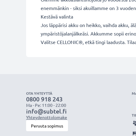
enemmänkin - siksi akuillamme on 3 vuoden
Kestävä valinta
Jos läppärisi akku on heikko, vaihda akku, äl
ympäristöjalanjälkeäsi. Akkumme sopii erino
Valitse CELLONIC®, etkä tingi laadusta. Tilaa
OTA YHTEYTTÄ
M
0800 918 243
Ma - Pe: 11:00 - 22:00
info@subtel.fi
TI
Yhteydenottolomake
Peruuta sopimus