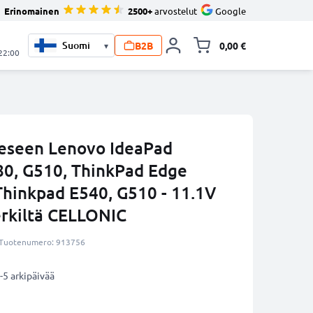
Erinomainen
2500+
arvostelut
Google
B2B
0,00 €
▾
Vaihda miniva
 22:00
eeseen Lenovo IdeaPad
0, G510, ThinkPad Edge
Thinkpad E540, G510 - 11.1V
kiltä CELLONIC
Tuotenumero: 913756
-5 arkipäivää