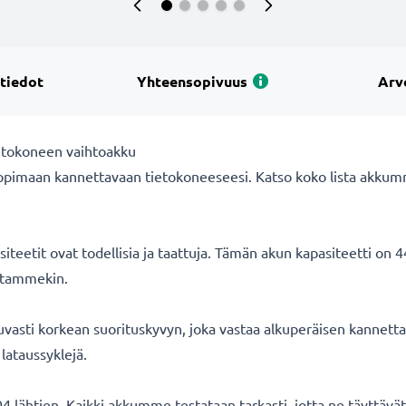
 tiedot
Yhteensopivuus
Arv
etokoneen vaihtoakku
opimaan kannettavaan tietokoneeseesi. Katso koko lista akkum
eetit ovat todellisia ja taattuja. Tämän akun kapasiteetti on 
oitammekin.
asti korkean suorituskyvyn, joka vastaa alkuperäisen kannetta
lataussyklejä.
 lähtien. Kaikki akkumme testataan tarkasti, jotta ne täyttäv