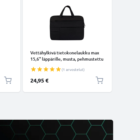
TARVIKKE
Vettähylkivä tietokonelaukku max
CELLONI
15,6" läppärille, musta, pehmustettu
jäähdytys
laukku vetoketjulla, useita
(1 arvostelut)
lisätaskuja
24,95 €
42,95 €