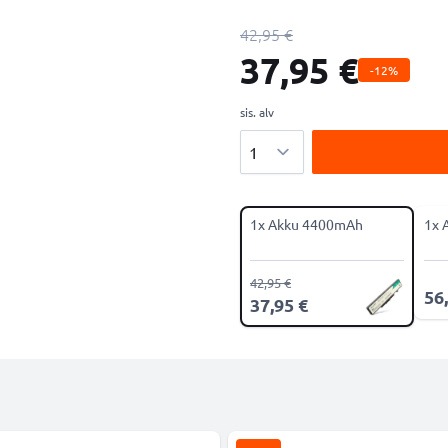
42,95 €
37,95 €
-12%
sis. alv
Määrä
1x Akku 4400mAh
1x 
42,95 €
56
37,95 €