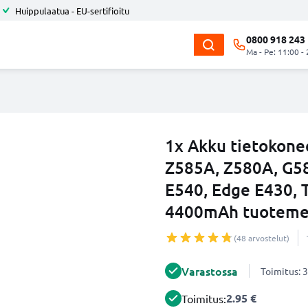
Huippulaatua - EU-sertifioitu
0800 918 243
Ma - Pe: 11:00 -
1x Akku tietokon
Z585A, Z580A, G58
E540, Edge E430, 
4400mAh tuotemer
(48 arvostelut)
Varastossa
Toimitus: 3
2.95 €
Toimitus: