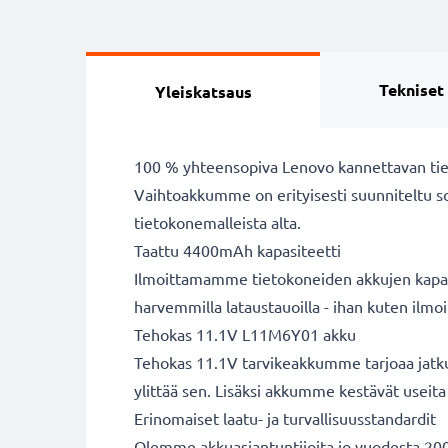
Tekniset
Yleiskatsaus
100 % yhteensopiva Lenovo kannettavan ti
Vaihtoakkumme on erityisesti suunniteltu s
tietokonemalleista alta.
Taattu 4400mAh kapasiteetti
Ilmoittamamme tietokoneiden akkujen kapasit
harvemmilla lataustauoilla - ihan kuten ilm
Tehokas 11.1V L11M6Y01 akku
Tehokas 11.1V tarvikeakkumme tarjoaa jatkuv
ylittää sen. Lisäksi akkumme kestävät useita 
Erinomaiset laatu- ja turvallisuusstandardit
Olemme akkuasiantuntijoita jo vuodesta 2004