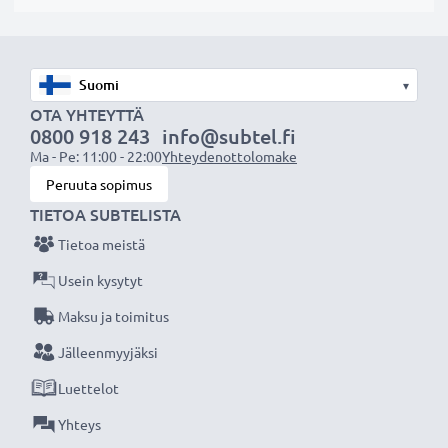
akuksi.
Valitse CELLONIC, etkä tingi laadusta. Tilaa nyt!
▾
OTA YHTEYTTÄ
0800 918 243
info@subtel.fi
Ma - Pe: 11:00 - 22:00
Yhteydenottolomake
Peruuta sopimus
TIETOA SUBTELISTA
Tietoa meistä
Usein kysytyt
Maksu ja toimitus
Jälleenmyyjäksi
Luettelot
Yhteys