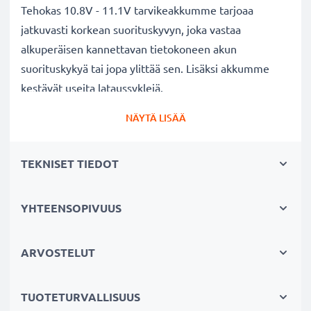
Tehokas 10.8V - 11.1V tarvikeakkumme tarjoaa
jatkuvasti korkean suorituskyvyn, joka vastaa
alkuperäisen kannettavan tietokoneen akun
suorituskykyä tai jopa ylittää sen. Lisäksi akkumme
kestävät useita lataussyklejä.
Erinomaiset laatu- ja turvallisuusstandardit
NÄYTÄ LISÄÄ
Olemme akkuasiantuntijoita jo vuodesta 2004 lähtien.
Kaikki akkumme testataan tarkasti, jotta ne täyttävät
TEKNISET TIEDOT
kokonaan korkeimmat EU-standardit ja enemmänkin -
siksi akuillamme on 3 vuoden takuu.
Kestävä valinta
YHTEENSOPIVUUS
Jos läppärisi akku on heikko, vaihda akku, älä laitettasi.
Fiksumpi, edullisempi ja ympäristöystävällisempi
ARVOSTELUT
valinta. Näin säästät rahaa ja pienennät
ympäristöjalanjälkeäsi. Akkumme sopii erinomaisesti
TUOTETURVALLISUUS
vaihtoakuksi alkuperäisen akun sijaan tai myös vara-