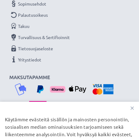
Sopimusehdot
Palautusoikeus
Takuu
Turvallisuus & Sertifioinnit
Tietosuojaseloste
Yritystiedot
MAKSUTAPAMME
×
TOIMITUSKUMPPANIMME
Käytämme evästeitä sisällön ja mainosten personointiin,
sosiaalisen median ominaisuuksien tarjoamiseen sekä
liikenteemme analysointiin. Voit hyväksyä kaikki evästeet,