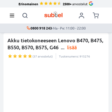
Erinomainen
2500+
arvostelut
0800 918 243
·
Ma - Pe: 11:00 - 22:00
Akku tietokoneeseen Lenovo B470, B475,
B550, B570, B575, G46
...
lisää
(37 arvostelut)
Tuotenumero: 915276