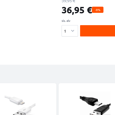
39,95 €
36,95 €
-8%
sis. alv
Määrä