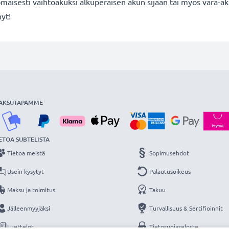
maisesti vaihtoakuksi alkuperäisen akun sijaan tai myös vara-ak
nyt!
AKSUTAPAMME
ETOA SUBTELISTA
Tietoa meistä
Sopimusehdot
Usein kysytyt
Palautusoikeus
Maksu ja toimitus
Takuu
Jälleenmyyjäksi
Turvallisuus & Sertifioinnit
Luettelot
Tietosuojaseloste