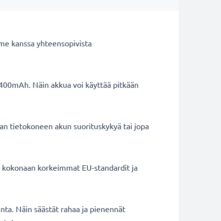
me kanssa yhteensopivista
4400mAh. Näin akkua voi käyttää pitkään
an tietokoneen akun suorituskykyä tai jopa
ät kokonaan korkeimmat EU-standardit ja
inta. Näin säästät rahaa ja pienennät