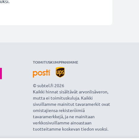
uksi.
TOIMITUSKUMPPANIMME
© subtel.fi 2026
Kaikki hinnat sisältävät arvonlisäveron,
mutta ei toimituskuluja. Kaikki
sivuillamme mainitut tavaramerkit ovat
omistajiensa rekisteröimiä
tavaramerkkejä, ja ne mainitaan
verkkosivuillamme ainoastaan
tuotteitamme koskevan tiedon vuoksi.