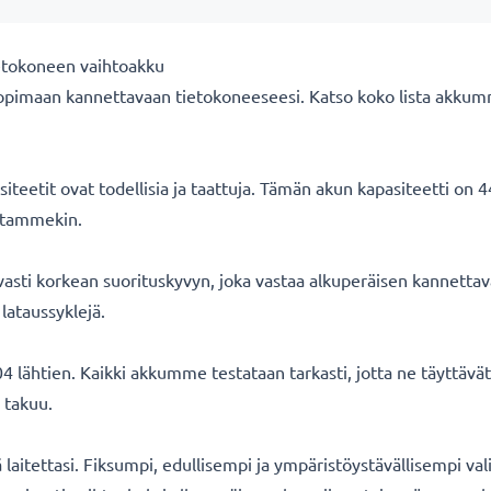
etokoneen vaihtoakku
opimaan kannettavaan tietokoneeseesi. Katso koko lista akkum
eetit ovat todellisia ja taattuja. Tämän akun kapasiteetti on 
oitammekin.
sti korkean suorituskyvyn, joka vastaa alkuperäisen kannettav
lataussyklejä.
 lähtien. Kaikki akkumme testataan tarkasti, jotta ne täyttäv
 takuu.
ä laitettasi. Fiksumpi, edullisempi ja ympäristöystävällisempi val