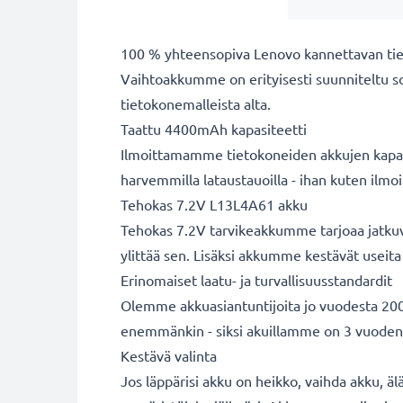
100 % yhteensopiva Lenovo kannettavan ti
Vaihtoakkumme on erityisesti suunniteltu s
tietokonemalleista alta.
Taattu 4400mAh kapasiteetti
Ilmoittamamme tietokoneiden akkujen kapasit
harvemmilla lataustauoilla - ihan kuten ilm
Tehokas 7.2V L13L4A61 akku
Tehokas 7.2V tarvikeakkumme tarjoaa jatkuva
ylittää sen. Lisäksi akkumme kestävät useita 
Erinomaiset laatu- ja turvallisuusstandardit
Olemme akkuasiantuntijoita jo vuodesta 2004
enemmänkin - siksi akuillamme on 3 vuoden
Kestävä valinta
Jos läppärisi akku on heikko, vaihda akku, äl