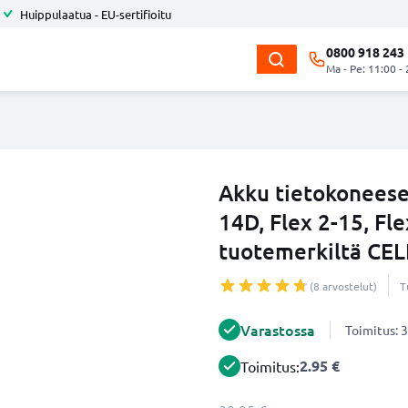
Huippulaatua - EU-sertifioitu
0800 918 243
Ma - Pe: 11:00 -
Akku tietokoneesee
14D, Flex 2-15, F
tuotemerkiltä CE
(8 arvostelut)
T
Varastossa
Toimitus: 3
2.95 €
Toimitus: