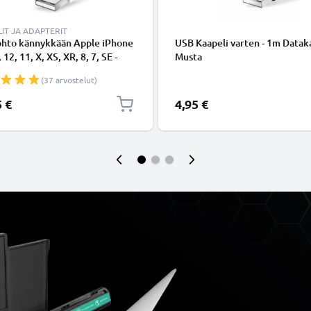
IT JA ADAPTERIT
ohto kännykkään Apple iPhone
USB Kaapeli varten - 1m Dataka
 12, 11, X, XS, XR, 8, 7, SE -
Musta
ing 8 Pin, , 1m latausjohto.
(37 arvostelut)
nen datakaapeli
5 €
4,95 €