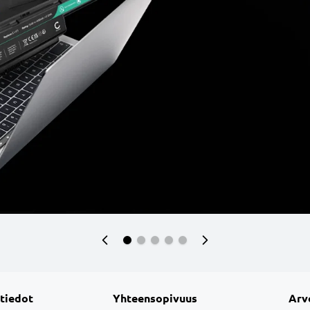
 tiedot
Yhteensopivuus
Arv