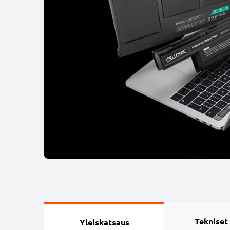
Tekniset
Yleiskatsaus