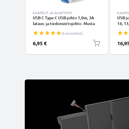
KAAPELIT JA ADAPTERIT
KAAPEL
USB C Type C USB-johto 1,0m, 3A
USB-j
lataus- ja tiedonsiirtojohto. Musta
14, 13,
USB C Type C - USB C Type C PVC
Lightn
(6 arvostelut)
USB-kaapeli
Valkoi
6,95 €
16,9