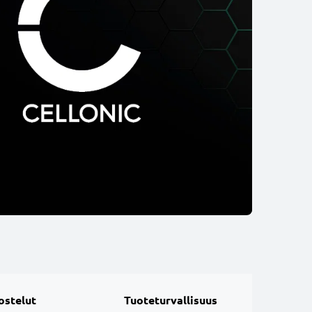
ostelut
Tuoteturvallisuus