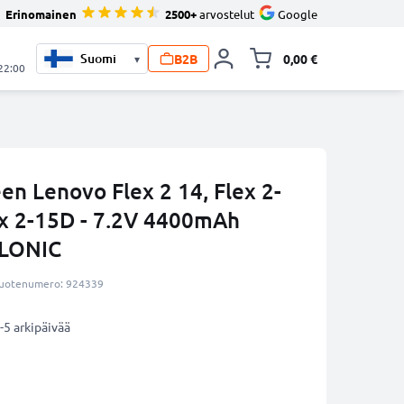
Erinomainen
2500+
arvostelut
Google
B2B
0,00 €
▾
Vaihda miniva
 22:00
n Lenovo Flex 2 14, Flex 2-
lex 2-15D - 7.2V 4400mAh
LLONIC
uotenumero: 924339
-5 arkipäivää