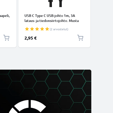
KAAPELIT
apeli,
USB C Type C USB-johto 1m, 3A
Micro-USB
lataus- ja tiedonsiirtojohto. Musta
tiedonsi
USB C Type C - USB C Type C Nylon
Valkoine
(2 arvostelut)
USB-kaapeli
2,95 €
5,95 €