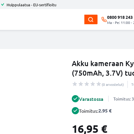
Huippulaatua - EU-sertifioitu
0800 918 243
Ma - Pe: 11:00 -
Akku kameraan Ky
(750mAh, 3.7V) t
(0 arvostelut)
T
Varastossa
Toimitus: 3
2.95 €
Toimitus:
16,95 €