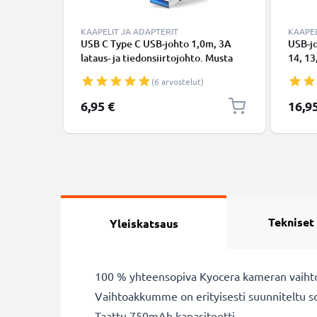
KAAPELIT JA ADAPTERIT
KAAPEL
USB C Type C USB-johto 1,0m, 3A
USB-j
lataus- ja tiedonsiirtojohto. Musta
14, 13,
USB C Type C - USB C Type C PVC
Lightn
(6 arvostelut)
USB-kaapeli
Valkoi
6,95 €
16,9
Tekniset
Yleiskatsaus
100 % yhteensopiva Kyocera kameran vaiht
Vaihtoakkumme on erityisesti suunniteltu s
Taattu 750mAh kapasiteetti