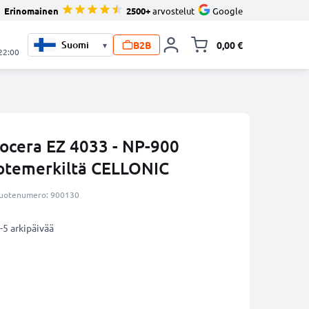
Erinomainen
2500+
arvostelut
Google
B2B
0,00 €
▾
Vaihda miniva
 22:00
ocera EZ 4033 - NP-900
uotemerkiltä CELLONIC
uotenumero: 900130
-5 arkipäivää