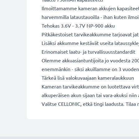
Ilmoittamamme kameran akkujen kapasiteetit 
harvemmilla lataustauoilla - ihan kuten ilm
Tehokas 3.6V - 3.7V NP-900 akku
Pitkäkestoiset tarvikeakkumme tarjoavat jatk
Lisäksi akkumme kestävät useita lataussykle
Erinomaiset laatu- ja turvallisuusstandardit
Olemme akkuasiantuntijoita jo vuodesta 2004
enemmänkin - siksi akuillamme on 3 vuoden
Tärkeä lisä valokuvaajaan kameralaukkuun
Kameran tarvikeakkumme on luotettava virta
alkuperäisen akun sijaan tai vara-akuksi niin a
Valitse CELLONIC, etkä tingi laadusta. Tilaa 