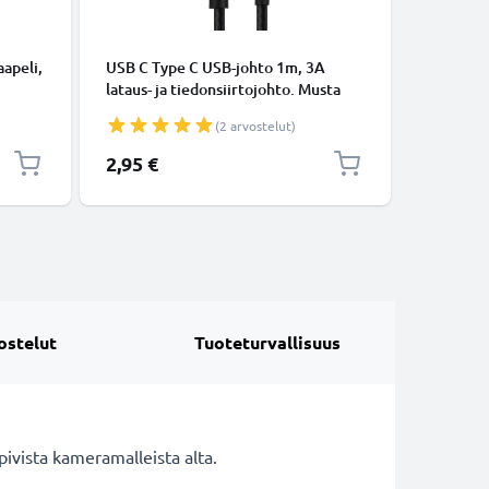
KAAPELIT
apeli,
USB C Type C USB-johto 1m, 3A
Micro-USB
lataus- ja tiedonsiirtojohto. Musta
tiedonsi
USB C Type C - USB C Type C Nylon
Valkoine
(2 arvostelut)
USB-kaapeli
2,95 €
5,95 €
ostelut
Tuoteturvallisuus
vista kameramalleista alta.