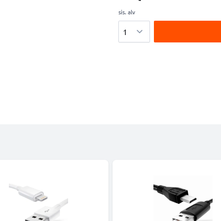
sis. alv
Määrä