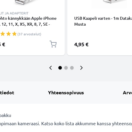
IT JA ADAPTERIT
ohto kännykkään Apple iPhone
USB Kaapeli varten - 1m Dataka
 12, 11, X, XS, XR, 8, 7, SE -
Musta
ing 8 Pin, , 1m latausjohto.
(37 arvostelut)
nen datakaapeli
5 €
4,95 €
 tiedot
Yhteensopivuus
Arv
oakku
opimaan kameraasi. Katso koko lista akkumme kanssa yhteensopi