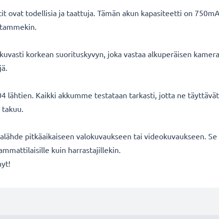
ovat todellisia ja taattuja. Tämän akun kapasiteetti on 750mA
oitammekin.
uvasti korkean suorituskyvyn, joka vastaa alkuperäisen kameran
jä.
 lähtien. Kaikki akkumme testataan tarkasti, jotta ne täyttäv
 takuu.
lähde pitkäaikaiseen valokuvaukseen tai videokuvaukseen. Se s
mmattilaisille kuin harrastajillekin.
nyt!