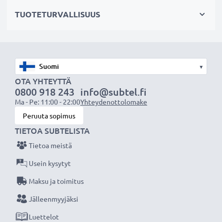
Valitse CELLONIC, etkä tingi laadusta. Tilaa nyt!
TUOTETURVALLISUUS
▾
OTA YHTEYTTÄ
0800 918 243
info@subtel.fi
Ma - Pe: 11:00 - 22:00
Yhteydenottolomake
Peruuta sopimus
TIETOA SUBTELISTA
Tietoa meistä
Usein kysytyt
Maksu ja toimitus
Jälleenmyyjäksi
Luettelot