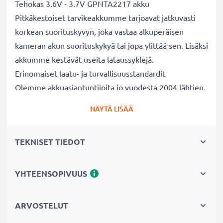
Tehokas 3.6V - 3.7V GPNTA2217 akku
Pitkäkestoiset tarvikeakkumme tarjoavat jatkuvasti
korkean suorituskyvyn, joka vastaa alkuperäisen
kameran akun suorituskykyä tai jopa ylittää sen. Lisäksi
akkumme kestävät useita lataussyklejä.
Erinomaiset laatu- ja turvallisuusstandardit
Olemme akkuasiantuntijoita jo vuodesta 2004 lähtien.
Kaikki akkumme testataan tarkasti, jotta ne täyttävät
NÄYTÄ LISÄÄ
kokonaan korkeimmat EU-standardit ja enemmänkin -
siksi akuillamme on 3 vuoden takuu.
TEKNISET TIEDOT
Tärkeä lisä valokuvaajaan kameralaukkuun
Kameran tarvikeakkumme on luotettava virtalähde
pitkäaikaiseen valokuvaukseen tai videokuvaukseen.
YHTEENSOPIVUUS
Se sopii erinomaisesti vaihtoakuksi alkuperäisen akun
sijaan tai vara-akuksi niin ammattilaisille kuin
ARVOSTELUT
harrastajillekin.