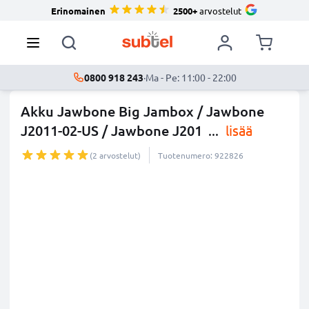
Erinomainen
2500+
arvostelut
0800 918 243
·
Ma - Pe: 11:00 - 22:00
Akku Jawbone Big Jambox / Jawbone
J2011-02-US / Jawbone J201
...
lisää
(2 arvostelut)
Tuotenumero: 922826