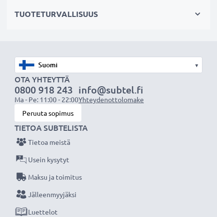
vaihtoakuksi alkuperäisen akun sijaan tai vara-akuksi.
TUOTETURVALLISUUS
Valitse CELLONIC, etkä tingi laadusta. Tilaa nyt!
▾
OTA YHTEYTTÄ
0800 918 243
info@subtel.fi
Ma - Pe: 11:00 - 22:00
Yhteydenottolomake
Peruuta sopimus
TIETOA SUBTELISTA
Tietoa meistä
Usein kysytyt
Maksu ja toimitus
Jälleenmyyjäksi
Luettelot