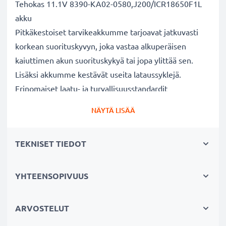
Tehokas 11.1V 8390-KA02-0580,J200/ICR18650F1L
akku
Pitkäkestoiset tarvikeakkumme tarjoavat jatkuvasti
korkean suorituskyvyn, joka vastaa alkuperäisen
kaiuttimen akun suorituskykyä tai jopa ylittää sen.
Lisäksi akkumme kestävät useita lataussyklejä.
Erinomaiset laatu- ja turvallisuusstandardit
Olemme akkuasiantuntijoita jo vuodesta 2004 lähtien.
NÄYTÄ LISÄÄ
Kaikki akkumme testataan tarkasti, jotta ne täyttävät
kokonaan korkeimmat EU-standardit ja enemmänkin -
TEKNISET TIEDOT
siksi akuillamme on 3 vuoden takuu.
Kestävä valinta
Jos laitteesi akku on heikko, vaihda akku, älä laitettasi.
YHTEENSOPIVUUS
Fiksumpi, edullisempi ja ympäristöystävällisempi
valinta. Näin säästät rahaa ja pienennät
ARVOSTELUT
ympäristöjalanjälkeäsi. Akkumme sopii erinomaisesti