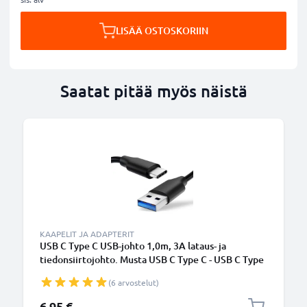
LISÄÄ OSTOSKORIIN
Saatat pitää myös näistä
KAAPELIT JA ADAPTERIT
USB C Type C USB-johto 1,0m, 3A lataus- ja
tiedonsiirtojohto. Musta USB C Type C - USB C Type
C PVC USB-kaapeli
(6 arvostelut)
6,95 €