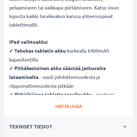
pelaamiseen tai vaikkapa piirtämiseen. Katso sivun
lopusta kaikki tarvikeakun kanssa yhteensopivat
tablettimallit.
iPad vaihtoakku:
✔
Tehokas tabletin akku
korkealla 6400mAh
kapasiteetilla
✔
Pitkäkestoinen akku säästää jatkuvalta
lataamiselta
- nauti johdottomuudesta ja
riippumattomuudesta pitkään
✔
Pitkäikäinen tabletin tarvikeakku
- moderni
Litium-tekniikka ilman vaikutusta muistiin
NÄYTÄ LISÄÄ
✔
Turvallisuus taattu
- suojattu oikosululta,
ylikuumenemiselta ja ylijännitteeltä
TEKNISET TIEDOT
✔
Säännöllinen ja kattava testaus
- jokainen kenno