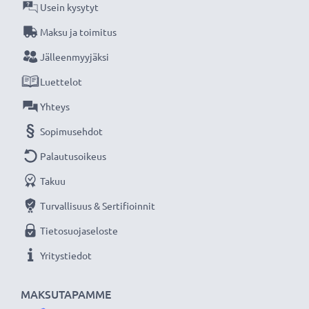
verkkokauppa, joka tarjoaa laadukkaita tuotteita, ja
Usein kysytyt
siksi tarjoamme 36 kuukauden takuun!
Maksu ja toimitus
Jälleenmyyjäksi
Luettelot
Yhteys
Sopimusehdot
Palautusoikeus
Takuu
Turvallisuus & Sertifioinnit
Tietosuojaseloste
Yritystiedot
MAKSUTAPAMME