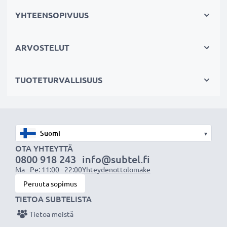
testataan erikseen
YHTEENSOPIVUUS
✔
100% yhteensopiva
- korvaa alkuperäisen tabletin
akun iPad A1512 (katso sivun lopusta kaikki
tarvikeakun korvaamat alkuperäiset akkumallit)
ARVOSTELUT
Tekniset tiedot:
TUOTETURVALLISUUS
Tuotemerkki
: subtel vaihtoakku
Kapasiteetti
: 6400mAh
Jännite
: 3.7V
Teknologia
: Litiumpolymeeri
▾
Väri
: Musta
OTA YHTEYTTÄ
0800 918 243
info@subtel.fi
Ma - Pe: 11:00 - 22:00
Yhteydenottolomake
subtel vaihtoakku - laatua edulliseen hintaan.
Peruuta sopimus
TIETOA SUBTELISTA
★
3 vuoden takuu
★
Tietoa meistä
Olemme vuonna 2004 perustettu kansainvälinen