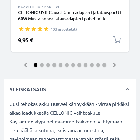
KAAPELIT JA ADAPTERIT
CELLONIC USB-C aux 3.5mm adapteri ja latausportti
60W Musta nopea latausadapteri puhelimille,
tableteille ja kuulokkeille
(103 arvostelut)
9,95 €
YLEISKATSAUS
Uusi tehokas akku Huawei kännykkään - virtaa pitkäksi
aikaa laadukkaalla CELLONIC vaihtoakulla
Käytämme älypuhelimiamme kaikkeen: viihtymään
tien päällä ja kotona, ikuistamaan muistoja,
navigoimaan tuntemattomassa ympäristössä sekä