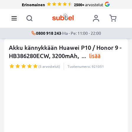
Erinomainen
2500+
arvostelut
0800 918 243
·
Ma - Pe: 11:00 - 22:00
Akku kännykkään Huawei P10 / Honor 9 -
HB386280ECW, 3200mAh,
...
lisää
(5 arvostelut)
Tuotenumero: 921051