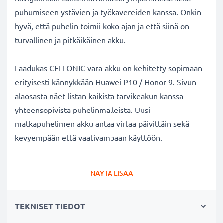
puhumiseen ystävien ja työkavereiden kanssa. Onkin
hyvä, että puhelin toimii koko ajan ja että siinä on
turvallinen ja pitkäikäinen akku.
Laadukas CELLONIC vara-akku on kehitetty sopimaan
erityisesti kännykkään Huawei P10 / Honor 9. Sivun
alaosasta näet listan kaikista tarvikeakun kanssa
yhteensopivista puhelinmalleista. Uusi
matkapuhelimen akku antaa virtaa päivittäin sekä
kevyempään että vaativampaan käyttöön.
Huawei P10 / Honor 9 vaihtoakku:
NÄYTÄ LISÄÄ
✔
Nauti virtajohdosta
riippumattomuudesta
-
tarvikeakun pitkä käyttöaika vapauttaa jatkuvalta
TEKNISET TIEDOT
lataamiselta
✔
Pitkäikäinen
akku
täydellä teholla
- moderni ✔