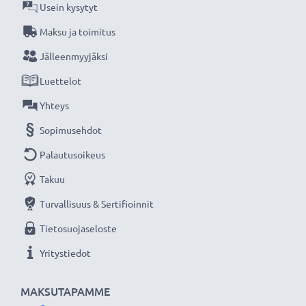
Usein kysytyt
CELLONIC vaihtoakku - laatua edulliseen hintaan.
Maksu ja toimitus
Jälleenmyyjäksi
★
3 vuoden takuu
★
Luettelot
Olemme vuonna 2004 perustettu kansainvälinen
verkkokauppa, joka tarjoaa laadukkaita tuotteita, ja
Yhteys
siksi tarjoamme 36 kuukauden takuun!
Sopimusehdot
Palautusoikeus
Takuu
Turvallisuus & Sertifioinnit
Tietosuojaseloste
Yritystiedot
MAKSUTAPAMME