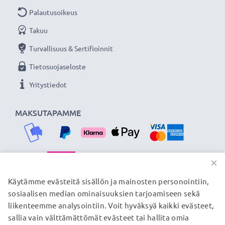
Palautusoikeus
Takuu
Turvallisuus & Sertifioinnit
Tietosuojaseloste
Yritystiedot
MAKSUTAPAMME
×
TOIMITUSKUMPPANIMME
Käytämme evästeitä sisällön ja mainosten personointiin,
sosiaalisen median ominaisuuksien tarjoamiseen sekä
liikenteemme analysointiin. Voit hyväksyä kaikki evästeet,
sallia vain välttämättömät evästeet tai hallita omia
© subtel.fi 2026