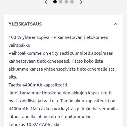
YLEISKATSAUS
100 % yhteensopiva HP kannettavan tietokoneen
vaihtoakku
Vaihtoakkumme on erityisesti suunniteltu sopimaan
kannettavaan tietokoneeseesi. Katso koko lista
akkumme kanssa yhteensopivista tietokonemalleista
alta.
Taattu 4400mAh kapasiteetti
Ilmoittamamme tietokoneiden akkujen kapasiteetit
ovat todellisia ja taattuja. Tämän akun kapasiteetti on
4400mAh. Näin akkua voi käyttää pitkään harvemmilla
lataustauoilla - ihan kuten ilmoitammekin.
Tehokas 10.8V CA06 akku