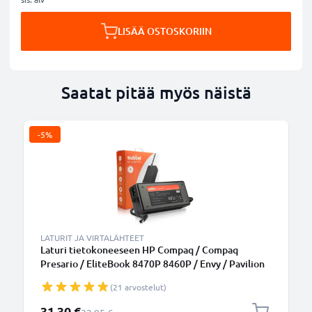
LISÄÄ OSTOSKORIIN
Saatat pitää myös näistä
-5%
LATURIT JA VIRTALÄHTEET
Laturi tietokoneeseen HP Compaq / Compaq
Presario / EliteBook 8470P 8460P / Envy / Pavilion
DV7, DV6, G7 / ProBook 6570B - 90W, 19V, 463955-
(21 arvostelut)
001 tarvikelaturi, 2.6m virtajohto, laturi
Erikoishinta
31,30 €