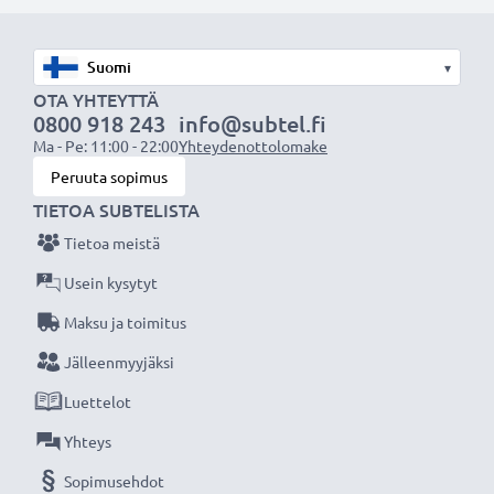
akuksi.
Valitse CELLONIC, etkä tingi laadusta. Tilaa nyt!
▾
OTA YHTEYTTÄ
0800 918 243
info@subtel.fi
Ma - Pe: 11:00 - 22:00
Yhteydenottolomake
Peruuta sopimus
TIETOA SUBTELISTA
Tietoa meistä
Usein kysytyt
Maksu ja toimitus
Jälleenmyyjäksi
Luettelot
Yhteys
Sopimusehdot