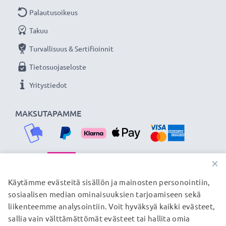
Palautusoikeus
Takuu
Turvallisuus & Sertifioinnit
Tietosuojaseloste
Yritystiedot
MAKSUTAPAMME
×
TOIMITUSKUMPPANIMME
Käytämme evästeitä sisällön ja mainosten personointiin,
sosiaalisen median ominaisuuksien tarjoamiseen sekä
liikenteemme analysointiin. Voit hyväksyä kaikki evästeet,
sallia vain välttämättömät evästeet tai hallita omia
© subtel.fi 2026