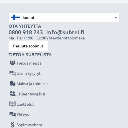
valinta. Pienennä ympäristön kuormitusta
kierrättämällä ja vähentämällä tarpeetonta jätettä.
▾
OTA YHTEYTTÄ
30 päivän palautusoikeus. Osta nyt!
0800 918 243
info@subtel.fi
Ma - Pe: 11:00 - 22:00
Yhteydenottolomake
Peruuta sopimus
Huomio
: >> Korvaava litiumioniakku, jonka
TIETOA SUBTELISTA
kapasiteetti on suurempi (1000 mAh tai enemmän),
työntyy hieman ala- tai takaosasta, mutta se on silti
Tietoa meistä
sopiva käytettäväksi, sillä korvaava akku on
Usein kysytyt
suunniteltu yhteensopivaksi kannettavan tietokoneesi
Maksu ja toimitus
paristokotelon kanssa.
Jälleenmyyjäksi
Luettelot
Yhteys
Sopimusehdot