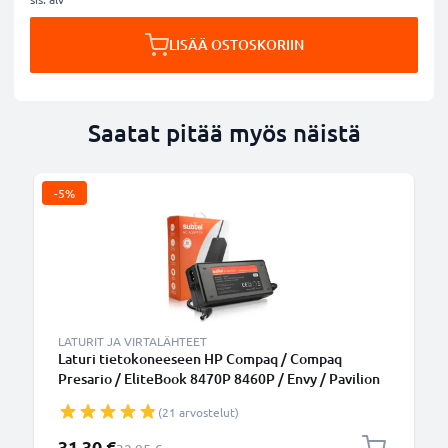
LISÄÄ OSTOSKORIIN
Saatat pitää myös näistä
-5%
LATURIT JA VIRTALÄHTEET
Laturi tietokoneeseen HP Compaq / Compaq
Presario / EliteBook 8470P 8460P / Envy / Pavilion
DV7, DV6, G7 / ProBook 6570B - 90W, 19V, 463955-
(21 arvostelut)
001 tarvikelaturi, 2.6m virtajohto, laturi
Erikoishinta
31,30 €