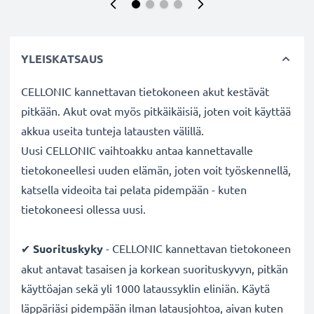
YLEISKATSAUS
CELLONIC kannettavan tietokoneen akut kestävät
pitkään. Akut ovat myös pitkäikäisiä, joten voit käyttää
akkua useita tunteja latausten välillä.
Uusi CELLONIC vaihtoakku antaa kannettavalle
tietokoneellesi uuden elämän, joten voit työskennellä,
katsella videoita tai pelata pidempään - kuten
tietokoneesi ollessa uusi.
✔
Suorituskyky
- CELLONIC kannettavan tietokoneen
akut antavat tasaisen ja korkean suorituskyvyn, pitkän
käyttöajan sekä yli 1000 lataussyklin eliniän. Käytä
läppäriäsi pidempään ilman latausjohtoa, aivan kuten