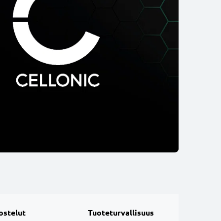
ostelut
Tuoteturvallisuus