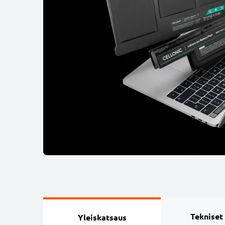
Tekniset
Yleiskatsaus