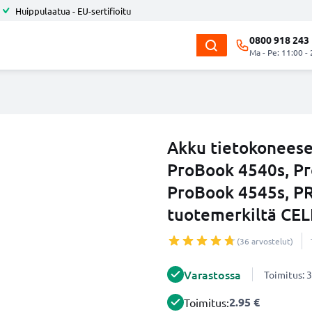
Huippulaatua - EU-sertifioitu
0800 918 243
Ma - Pe: 11:00 -
Akku tietokonees
ProBook 4540s, Pr
ProBook 4545s, P
tuotemerkiltä CE
(36 arvostelut)
Varastossa
Toimitus: 3
2.95 €
Toimitus: