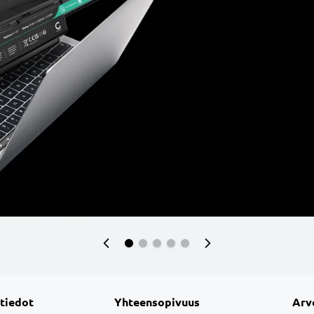
 tiedot
Yhteensopivuus
Arv