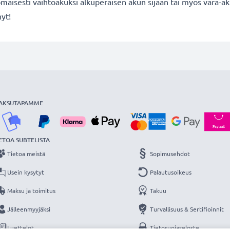
maisesti vaihtoakuksi alkuperäisen akun sijaan tai myös vara-ak
nyt!
AKSUTAPAMME
ETOA SUBTELISTA
Tietoa meistä
Sopimusehdot
Usein kysytyt
Palautusoikeus
Maksu ja toimitus
Takuu
Jälleenmyyjäksi
Turvallisuus & Sertifioinnit
Luettelot
Tietosuojaseloste