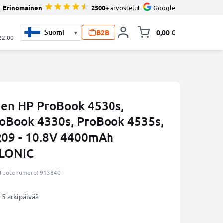
Erinomainen
2500+
arvostelut
Google
B2B
0,00 €
▾
Vaihda miniva
 22:00
een HP ProBook 4530s,
oBook 4330s, ProBook 4535s,
R09 - 10.8V 4400mAh
LLONIC
Tuotenumero: 913840
-5 arkipäivää