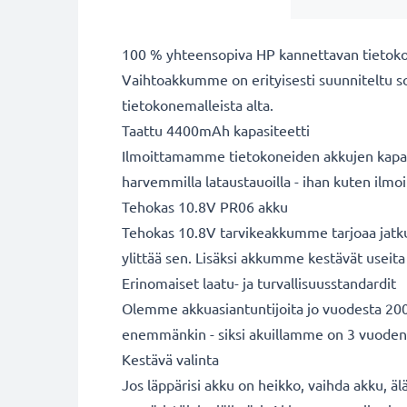
100 % yhteensopiva HP kannettavan tietok
Vaihtoakkumme on erityisesti suunniteltu s
tietokonemalleista alta.
Taattu 4400mAh kapasiteetti
Ilmoittamamme tietokoneiden akkujen kapasit
harvemmilla lataustauoilla - ihan kuten ilm
Tehokas 10.8V PR06 akku
Tehokas 10.8V tarvikeakkumme tarjoaa jatkuv
ylittää sen. Lisäksi akkumme kestävät useita 
Erinomaiset laatu- ja turvallisuusstandardit
Olemme akkuasiantuntijoita jo vuodesta 2004
enemmänkin - siksi akuillamme on 3 vuoden
Kestävä valinta
Jos läppärisi akku on heikko, vaihda akku, äl