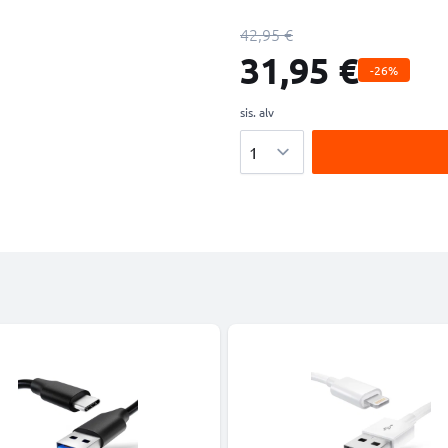
42,95 €
31,95 €
-26%
sis. alv
Määrä