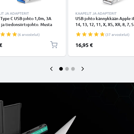
IT JA ADAPTERIT
KAAPELIT JA ADAPTERIT
 Type C USB-johto 1,0m, 3A
USB-johto kännykkään Apple 
- ja tiedonsiirtojohto. Musta
14, 13, 12, 11, X, XS, XR, 8, 7, S
Type C - USB C Type C PVC
Lightning 8 Pin, , 1m latausjoh
(6 arvostelut)
(37 arvostelut)
aapeli
Valkoinen datakaapeli
€
16,95 €