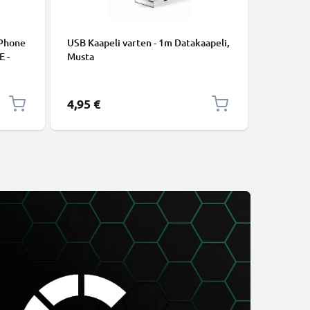
iPhone
USB Kaapeli varten - 1m Datakaapeli,
USB C Ty
E -
Musta
lataus- j
to.
USB C Ty
USB-kaap
4,95 €
2,95 €