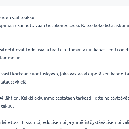
oneen vaihtoakku
opimaan kannettavaan tietokoneeseesi. Katso koko lista akkum
eetit ovat todellisia ja taattuja. Tämän akun kapasiteetti on 
oitammekin.
asti korkean suorituskyvyn, joka vastaa alkuperäisen kannetta
lataussyklejä.
 lähtien. Kaikki akkumme testataan tarkasti, jotta ne täyttäv
 takuu.
ä laitettasi. Fiksumpi, edullisempi ja ympäristöystävällisempi val