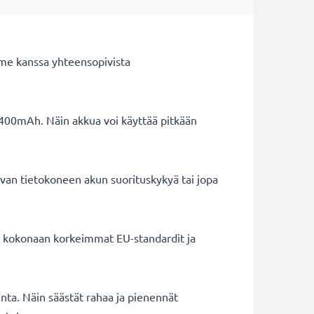
me kanssa yhteensopivista
4400mAh. Näin akkua voi käyttää pitkään
van tietokoneen akun suorituskykyä tai jopa
ät kokonaan korkeimmat EU-standardit ja
inta. Näin säästät rahaa ja pienennät