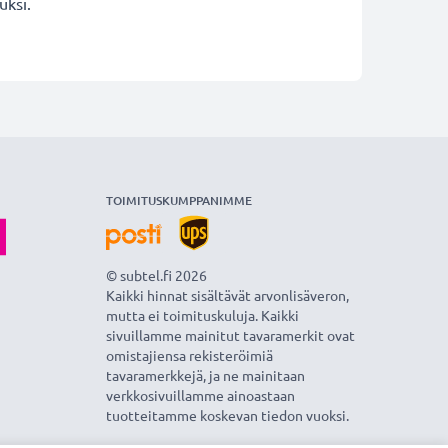
uksi.
TOIMITUSKUMPPANIMME
© subtel.fi 2026
Kaikki hinnat sisältävät arvonlisäveron,
mutta ei toimituskuluja. Kaikki
sivuillamme mainitut tavaramerkit ovat
omistajiensa rekisteröimiä
tavaramerkkejä, ja ne mainitaan
verkkosivuillamme ainoastaan
tuotteitamme koskevan tiedon vuoksi.