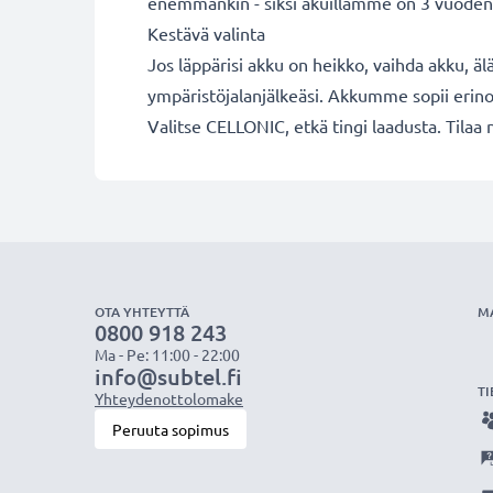
enemmänkin - siksi akuillamme on 3 vuoden
Kestävä valinta
Jos läppärisi akku on heikko, vaihda akku, äl
ympäristöjalanjälkeäsi. Akkumme sopii erino
Valitse CELLONIC, etkä tingi laadusta. Tilaa 
OTA YHTEYTTÄ
M
0800 918 243
Ma - Pe: 11:00 - 22:00
info@subtel.fi
TI
Yhteydenottolomake
Peruuta sopimus