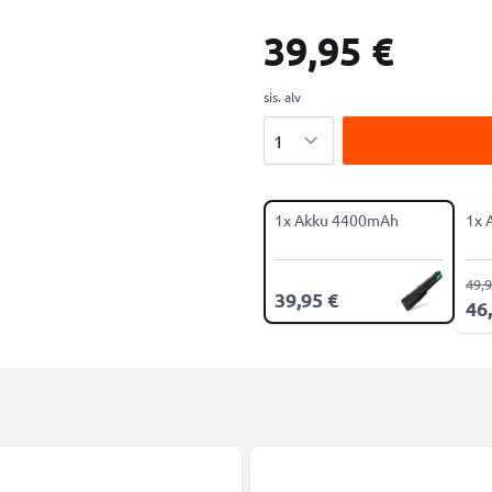
39,95 €
sis. alv
Määrä
1x Akku 4400mAh
1x 
49,9
39,95 €
46