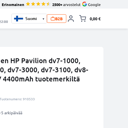
Erinomainen
2500+
arvostelut
Google
B2B
0,00 €
▾
Vaihda miniva
 22:00
en HP Pavilion dv7-1000,
0, dv7-3000, dv7-3100, dv8-
V 4400mAh tuotemerkiltä
Tuotenumero: 910533
-5 arkipäivää