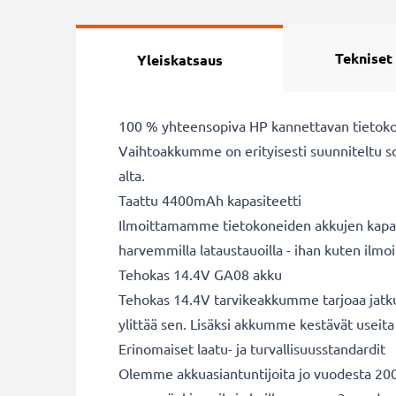
Tekniset
Yleiskatsaus
100 % yhteensopiva HP kannettavan tietok
Vaihtoakkumme on erityisesti suunniteltu s
alta.
Taattu 4400mAh kapasiteetti
Ilmoittamamme tietokoneiden akkujen kapasit
harvemmilla lataustauoilla - ihan kuten ilm
Tehokas 14.4V GA08 akku
Tehokas 14.4V tarvikeakkumme tarjoaa jatkuv
ylittää sen. Lisäksi akkumme kestävät useita 
Erinomaiset laatu- ja turvallisuusstandardit
Olemme akkuasiantuntijoita jo vuodesta 2004