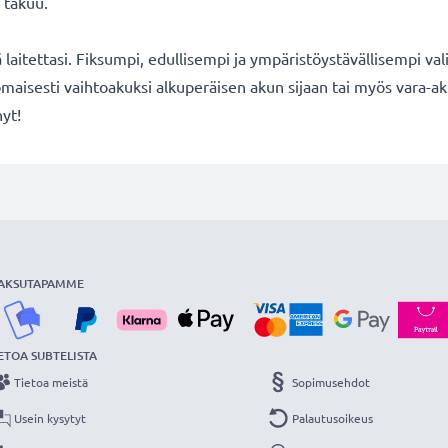
 takuu.
ä laitettasi. Fiksumpi, edullisempi ja ympäristöystävällisempi val
maisesti vaihtoakuksi alkuperäisen akun sijaan tai myös vara-ak
nyt!
AKSUTAPAMME
ETOA SUBTELISTA
Tietoa meistä
Sopimusehdot
Usein kysytyt
Palautusoikeus