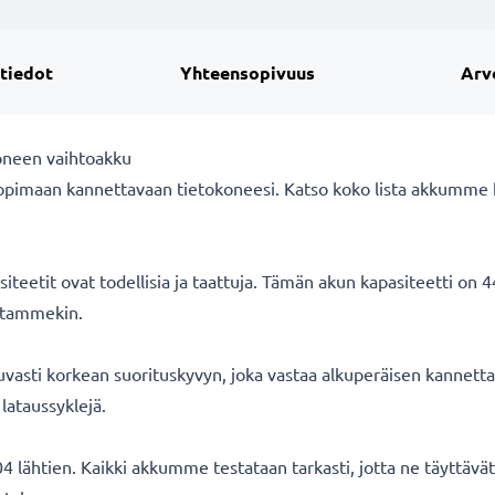
 tiedot
Yhteensopivuus
Arv
oneen vaihtoakku
opimaan kannettavaan tietokoneesi. Katso koko lista akkumme 
eetit ovat todellisia ja taattuja. Tämän akun kapasiteetti on 
oitammekin.
asti korkean suorituskyvyn, joka vastaa alkuperäisen kannetta
lataussyklejä.
 lähtien. Kaikki akkumme testataan tarkasti, jotta ne täyttäv