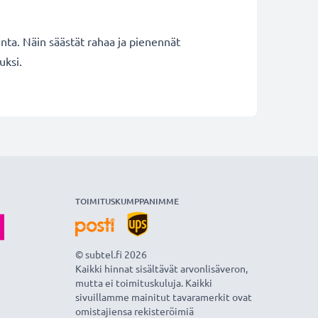
inta. Näin säästät rahaa ja pienennät
uksi.
TOIMITUSKUMPPANIMME
© subtel.fi 2026
Kaikki hinnat sisältävät arvonlisäveron,
mutta ei toimituskuluja. Kaikki
sivuillamme mainitut tavaramerkit ovat
omistajiensa rekisteröimiä