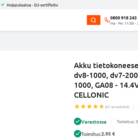
Huippulaatua - EU-sertifioitu
0800 918 243
Ma - Pe: 11:00 -
Akku tietokoneese
dv8-1000, dv7-200
1000, GA08 - 14.4
CELLONIC
(67 arvostelut)
Varastossa
Toimitus: 3
2.95 €
Toimitus: