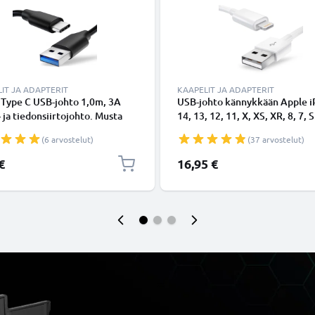
IT JA ADAPTERIT
KAAPELIT JA ADAPTERIT
 Type C USB-johto 1,0m, 3A
USB-johto kännykkään Apple 
- ja tiedonsiirtojohto. Musta
14, 13, 12, 11, X, XS, XR, 8, 7, S
Type C - USB C Type C PVC
Lightning 8 Pin, , 1m latausjoh
(6 arvostelut)
(37 arvostelut)
aapeli
Valkoinen datakaapeli
€
16,95 €