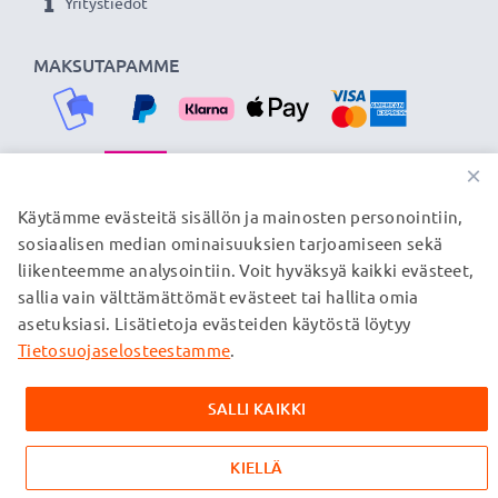
Yritystiedot
MAKSUTAPAMME
×
TOIMITUSKUMPPANIMME
Käytämme evästeitä sisällön ja mainosten personointiin,
sosiaalisen median ominaisuuksien tarjoamiseen sekä
liikenteemme analysointiin. Voit hyväksyä kaikki evästeet,
sallia vain välttämättömät evästeet tai hallita omia
© subtel.fi 2026
asetuksiasi. Lisätietoja evästeiden käytöstä löytyy
Kaikki hinnat sisältävät arvonlisäveron, mutta ei
toimituskuluja. Kaikki sivuillamme mainitut tavaramerkit ovat
Tietosuojaselosteestamme
.
omistajiensa rekisteröimiä tavaramerkkejä, ja ne mainitaan
verkkosivuillamme ainoastaan tuotteitamme koskevan
SALLI KAIKKI
tiedon vuoksi.
KIELLÄ