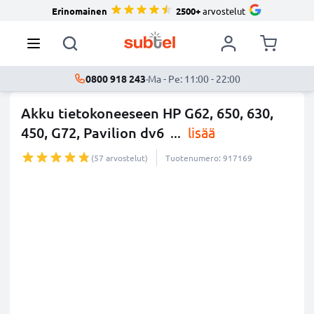
Erinomainen
2500+
arvostelut
0800 918 243
·
Ma - Pe: 11:00 - 22:00
Akku tietokoneeseen HP G62, 650, 630,
450, G72, Pavilion dv6
...
lisää
(57 arvostelut)
Tuotenumero: 917169