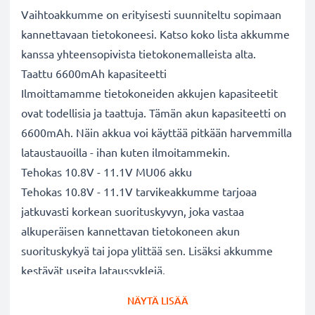
Vaihtoakkumme on erityisesti suunniteltu sopimaan
kannettavaan tietokoneesi. Katso koko lista akkumme
kanssa yhteensopivista tietokonemalleista alta.
Taattu 6600mAh kapasiteetti
Ilmoittamamme tietokoneiden akkujen kapasiteetit
ovat todellisia ja taattuja. Tämän akun kapasiteetti on
6600mAh. Näin akkua voi käyttää pitkään harvemmilla
lataustauoilla - ihan kuten ilmoitammekin.
Tehokas 10.8V - 11.1V MU06 akku
Tehokas 10.8V - 11.1V tarvikeakkumme tarjoaa
jatkuvasti korkean suorituskyvyn, joka vastaa
alkuperäisen kannettavan tietokoneen akun
suorituskykyä tai jopa ylittää sen. Lisäksi akkumme
kestävät useita lataussyklejä.
Erinomaiset laatu- ja turvallisuusstandardit
NÄYTÄ LISÄÄ
Olemme akkuasiantuntijoita jo vuodesta 2004 lähtien.