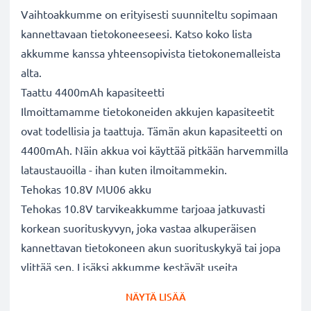
Vaihtoakkumme on erityisesti suunniteltu sopimaan
kannettavaan tietokoneeseesi. Katso koko lista
akkumme kanssa yhteensopivista tietokonemalleista
alta.
Taattu 4400mAh kapasiteetti
Ilmoittamamme tietokoneiden akkujen kapasiteetit
ovat todellisia ja taattuja. Tämän akun kapasiteetti on
4400mAh. Näin akkua voi käyttää pitkään harvemmilla
lataustauoilla - ihan kuten ilmoitammekin.
Tehokas 10.8V MU06 akku
Tehokas 10.8V tarvikeakkumme tarjoaa jatkuvasti
korkean suorituskyvyn, joka vastaa alkuperäisen
kannettavan tietokoneen akun suorituskykyä tai jopa
ylittää sen. Lisäksi akkumme kestävät useita
lataussyklejä.
NÄYTÄ LISÄÄ
Erinomaiset laatu- ja turvallisuusstandardit