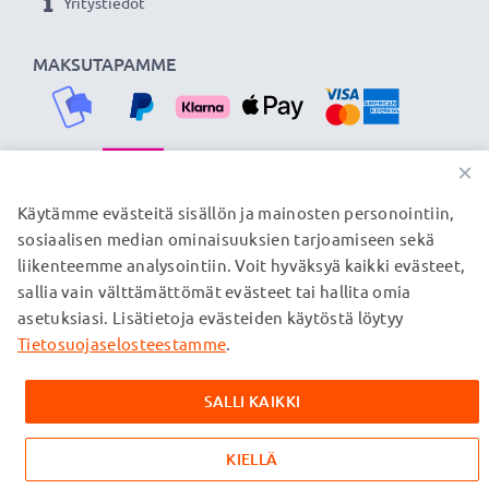
Yritystiedot
MAKSUTAPAMME
×
TOIMITUSKUMPPANIMME
Käytämme evästeitä sisällön ja mainosten personointiin,
sosiaalisen median ominaisuuksien tarjoamiseen sekä
liikenteemme analysointiin. Voit hyväksyä kaikki evästeet,
sallia vain välttämättömät evästeet tai hallita omia
© subtel.fi 2026
asetuksiasi. Lisätietoja evästeiden käytöstä löytyy
Kaikki hinnat sisältävät arvonlisäveron, mutta ei
toimituskuluja. Kaikki sivuillamme mainitut tavaramerkit ovat
Tietosuojaselosteestamme
.
omistajiensa rekisteröimiä tavaramerkkejä, ja ne mainitaan
verkkosivuillamme ainoastaan tuotteitamme koskevan
SALLI KAIKKI
tiedon vuoksi.
KIELLÄ