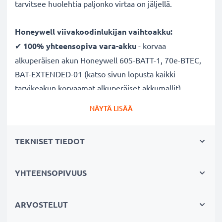
tarvitsee huolehtia paljonko virtaa on jäljellä.
Honeywell viivakoodinlukijan vaihtoakku:
✔
100% yhteensopiva vara-akku
- korvaa
alkuperäisen akun Honeywell 60S-BATT-1, 70e-BTEC,
BAT-EXTENDED-01 (katso sivun lopusta kaikki
tarvikeakun korvaamat alkuperäiset akkumallit)
✔ Suuri kapasiteetti
- laadukas ja tehokas akku
NÄYTÄ LISÄÄ
3200mAh kapasiteetilla
✔
Nauti vapaudesta ja riippumattomuudesta
-
TEKNISET TIEDOT
pitkä käyttöaika säästää pitkiltä lataustauoilta
✔ Pitkä käyttöikä täydellä teholla
- moderni Litium-
tekniikka ilman vaikutusta muistiin
YHTEENSOPIVUUS
✔
Sertifioitu turvallisuus
- suojattu oikosululta,
ylikuumenemiselta ja ylijännitteeltä
ARVOSTELUT
✔
Säännöllinen ja kattava testaus
- jokainen