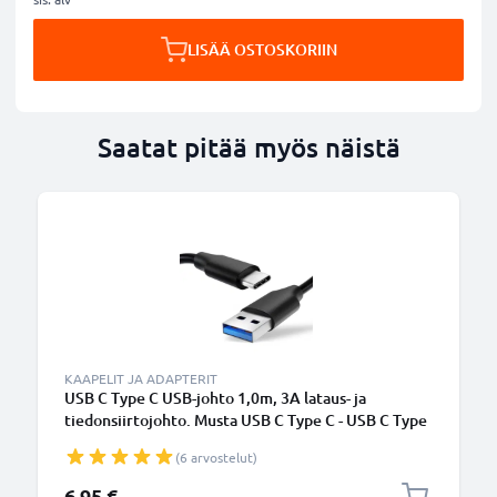
LISÄÄ OSTOSKORIIN
Saatat pitää myös näistä
KAAPELIT JA ADAPTERIT
USB C Type C USB-johto 1,0m, 3A lataus- ja
tiedonsiirtojohto. Musta USB C Type C - USB C Type
C PVC USB-kaapeli
(6 arvostelut)
6,95 €