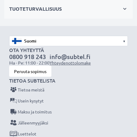
sisäänrakennettu kenno testataan
TUOTETURVALLISUUS
Tekniset tiedot:
Tuotemerkki
: CELLONIC
Kapasiteetti
: 3200mAh
▾
Jännite
: 3.6V - 3.7V
OTA YHTEYTTÄ
0800 918 243
info@subtel.fi
Teknologia
: Litiumionit
Ma - Pe: 11:00 - 22:00
Yhteydenottolomake
Mitat
: 67 x 44 x 9,7
Peruuta sopimus
Väri
: Musta
TIETOA SUBTELISTA
Tietoa meistä
CELLONIC vaihtoakku antaa tehokkaasti ja turvallisesti
virtaa edulliseen hintaan.
Usein kysytyt
Maksu ja toimitus
★
3 vuoden takuu
★
Jälleenmyyjäksi
Olemme vuonna 2004 perustettu kansainvälinen
Luettelot
verkkokauppa, joka tarjoaa laadukkaita tuotteita, ja