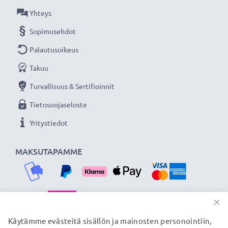
siksi tarjoamme 36 kuukauden takuun!
Yhteys
Sopimusehdot
Palautusoikeus
Takuu
Turvallisuus & Sertifioinnit
Tietosuojaseloste
Yritystiedot
MAKSUTAPAMME
×
TOIMITUSKUMPPANIMME
Käytämme evästeitä sisällön ja mainosten personointiin,