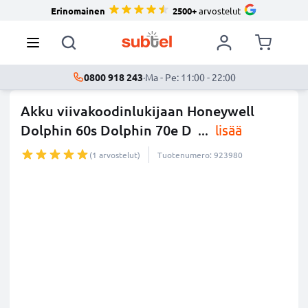
Erinomainen
2500+
arvostelut
0800 918 243
·
Ma - Pe: 11:00 - 22:00
Akku viivakoodinlukijaan Honeywell
Dolphin 60s Dolphin 70e D
...
lisää
(1 arvostelut)
Tuotenumero: 923980