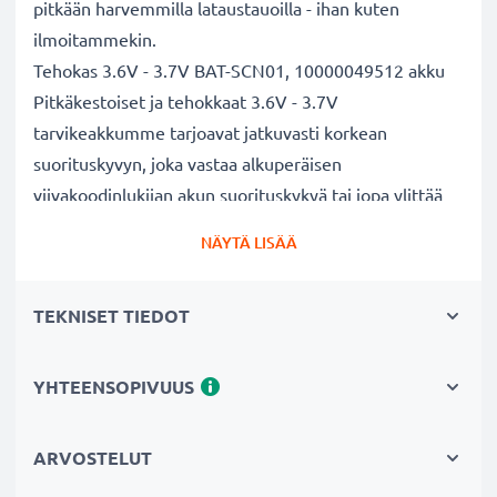
pitkään harvemmilla lataustauoilla - ihan kuten
ilmoitammekin.
Tehokas 3.6V - 3.7V BAT-SCN01, 10000049512 akku
Pitkäkestoiset ja tehokkaat 3.6V - 3.7V
tarvikeakkumme tarjoavat jatkuvasti korkean
suorituskyvyn, joka vastaa alkuperäisen
viivakoodinlukijan akun suorituskykyä tai jopa ylittää
sen. Lisäksi akkumme kestävät useita lataussyklejä.
NÄYTÄ LISÄÄ
Erinomaiset laatu- ja turvallisuusstandardit
Olemme akkuasiantuntijoita jo vuodesta 2004 lähtien.
TEKNISET TIEDOT
Kaikki akkumme testataan tarkasti, jotta ne täyttävät
kokonaan korkeimmat EU-standardit ja enemmänkin -
siksi akuillamme on 3 vuoden takuu.
YHTEENSOPIVUUS
Kestävä valinta
Jos viivakoodinlukijasi akku on heikko, vaihda akku, älä
ARVOSTELUT
laitettasi. Fiksumpi, edullisempi ja