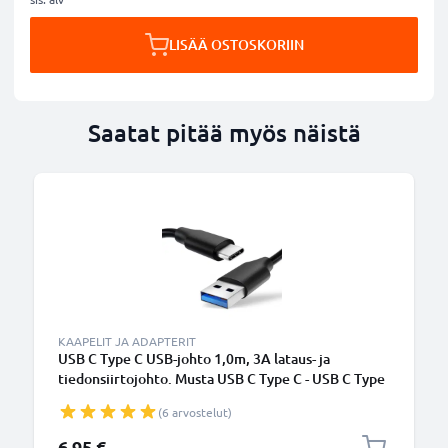
LISÄÄ OSTOSKORIIN
Saatat pitää myös näistä
KAAPELIT JA ADAPTERIT
USB C Type C USB-johto 1,0m, 3A lataus- ja
tiedonsiirtojohto. Musta USB C Type C - USB C Type
C PVC USB-kaapeli
(6 arvostelut)
6,95 €