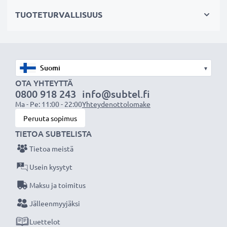
ympäristöystävällisempi valinta. Näin säästät rahaa ja
TUOTETURVALLISUUS
pienennät ympäristöjalanjälkeäsi. Akkumme sopii
erinomaisesti vaihtoakuksi alkuperäisen akun sijaan tai
vara-akuksi.
Valitse CELLONIC, etkä tingi laadusta. Tilaa nyt!
▾
OTA YHTEYTTÄ
0800 918 243
info@subtel.fi
Ma - Pe: 11:00 - 22:00
Yhteydenottolomake
Peruuta sopimus
TIETOA SUBTELISTA
Tietoa meistä
Usein kysytyt
Maksu ja toimitus
Jälleenmyyjäksi
Luettelot