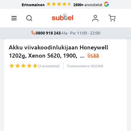
Erinomainen
2500+
arvostelut
0800 918 243
·
Ma - Pe: 11:00 - 22:00
Akku viivakoodinlukijaan Honeywell
1202g, Xenon 5620, 1900,
...
lisää
(3 arvostelut)
Tuotenumero: 922369