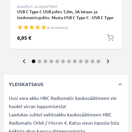
KAAPELIT JA ADAPTERIT
USB C Type C USB-johto 1,0m, 3A lataus- ja
tiedonsiirtojohto. Musta USB C Type C - USB C Type
C PVC USB-kaapeli
(6 arvostelut)
6,95 €
YLEISKATSAUS
Uusi vara-akku HBC Radiomatic kaukosäätimeen vie
huolet virran loppumisesta!
Laadukas subtel vaihtoakku kaukosäätimeen HBC
Radiomatic Orbit / Micron 4. Katso sivun lopusta lista
kaikista akun kanssa yhteensopivista