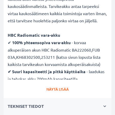
kaukosäädinmalleista. Tarvikeakku antaa tarpeeksi
virtaa kaukosäätimeen kaikkia toimintoja varten ilman,
että tarvitsee huolehtia paljonko virtaa on jäljellä.
HBC Radiomatic vara-akku
✔
100% yhteensopiva vara-akku
- korvaa
alkuperäisen akun HBC Radiomatic BA222060,FUB
03A,KH68302500,253211 (katso sivun lopusta lista
kaikista tarvikeakun korvaamista alkuperäisakuista)
✔ Suuri kapasiteetti ja pitkä käyttöaika
- laadukas
ja tehokas akku 700mAh kapasiteetilla
✔
Nauti vapaudesta ja riippumattomuudesta
-
NÄYTÄ LISÄÄ
pitkä käyttöaika säästää pitkiltä lataustauoilta
✔ Pitkä käyttöikä täydellä teholla
- moderni
TEKNISET TIEDOT
nykyaikaisen NiMH-tekniikan ansiosta, joka vähentää