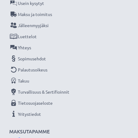
Usein kysytyt
★
3 vuoden takuu
★
Maksu ja toimitus
Olemme vuonna 2004 perustettu kansainvälinen
Jälleenmyyjäksi
verkkokauppa, joka tarjoaa laadukkaita tuotteita, ja
Luettelot
siksi tarjoamme 36 kuukauden takuun!
Yhteys
Sopimusehdot
Palautusoikeus
Takuu
Turvallisuus & Sertifioinnit
Tietosuojaseloste
Yritystiedot
MAKSUTAPAMME