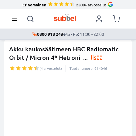
Erinomainen
2500+
arvostelut
0800 918 243
·
Ma - Pe: 11:00 - 22:00
Akku kaukosäätimeen HBC Radiomatic
Orbit / Micron 4* Hetroni
...
lisää
(4 arvostelut)
Tuotenumero: 914046