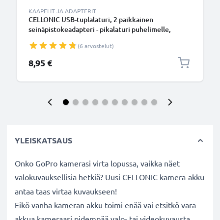
KAAPELIT JA ADAPTERIT
CELLONIC USB-tuplalaturi, 2 paikkainen
seinäpistokeadapteri - pikalaturi puhelimelle,
tabletille jne. Kahden latausjohdon verkkovirta-
(6 arvostelut)
adapteri
8,95 €
YLEISKATSAUS
Onko GoPro kamerasi virta lopussa, vaikka näet
valokuvauksellisia hetkiä? Uusi CELLONIC
kamera-akku
antaa taas virtaa kuvaukseen!
Eikö vanha kameran akku toimi enää vai etsitkö vara-
akkua kameraasi pidempää valo- tai videokuvausta