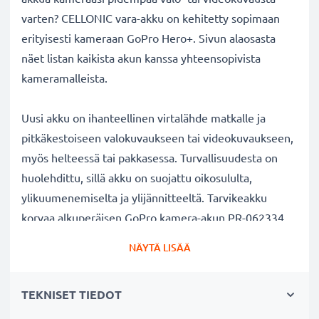
varten? CELLONIC vara-akku on kehitetty sopimaan
erityisesti kameraan GoPro Hero+. Sivun alaosasta
näet listan kaikista akun kanssa yhteensopivista
kameramalleista.
Uusi akku on ihanteellinen virtalähde matkalle ja
pitkäkestoiseen valokuvaukseen tai videokuvaukseen,
myös helteessä tai pakkasessa. Turvallisuudesta on
huolehdittu, sillä akku on suojattu oikosululta,
ylikuumenemiselta ja ylijännitteeltä. Tarvikeakku
korvaa alkuperäisen GoPro kamera-akun PR-062334.
Katso sivun alaosasta lista kaikista tarvikeakun
NÄYTÄ LISÄÄ
korvaamista alkuperäisistä akkumalleista.
TEKNISET TIEDOT
GoPro Hero+ kameran vaihtoakku:
✔
100% yhteensopiva vaihtoakku