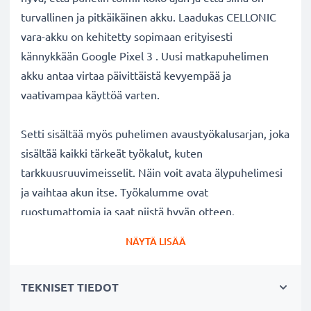
turvallinen ja pitkäikäinen akku. Laadukas CELLONIC
vara-akku on kehitetty sopimaan erityisesti
kännykkään Google Pixel 3 . Uusi matkapuhelimen
akku antaa virtaa päivittäistä kevyempää ja
vaativampaa käyttöä varten.
Setti sisältää myös puhelimen avaustyökalusarjan, joka
sisältää kaikki tärkeät työkalut, kuten
tarkkuusruuvimeisselit. Näin voit avata älypuhelimesi
ja vaihtaa akun itse. Työkalumme ovat
ruostumattomia ja saat niistä hyvän otteen.
Vaihtamalla puhelimesi akun lisäät sen käyttöikää. Nyt
NÄYTÄ LISÄÄ
akku + puhelimen avaustyökalut edullisessa setissä!
TEKNISET TIEDOT
Vaihtoakulla pidennät kännykän käyttöikää:
✔
Nauti virtajohdosta
riippumattomuudesta
-