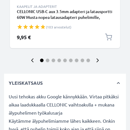
KAAPELIT JA ADAPTERIT
CELLONIC USB-C aux 3.5mm adapteri ja latausportti
60W Musta nopea latausadapteri puhelimille,
tableteille ja kuulokkeille
(103 arvostelut)
9,95 €
YLEISKATSAUS
Uusi tehokas akku Google kännykkään. Virtaa pitkäksi
aikaa laadukkaalla CELLONIC vaihtoakulla + mukana
älypuhelimen työkalusarja
Käytämme älypuhelimiamme lähes kaikkeen. Onkin
hyvä, että puhelin toimii koko ajan ja että siinä on