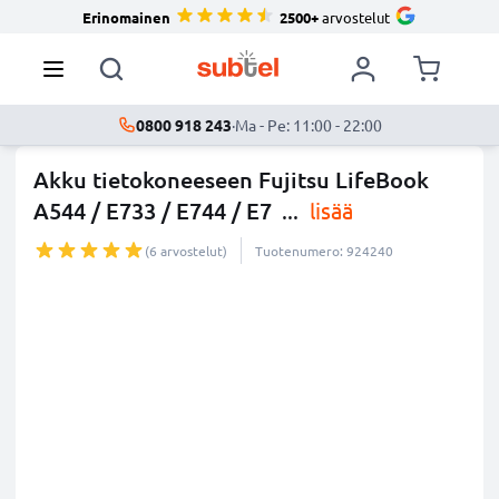
Erinomainen
2500+
arvostelut
0800 918 243
·
Ma - Pe: 11:00 - 22:00
Akku tietokoneeseen Fujitsu LifeBook
A544 / E733 / E744 / E7
...
lisää
(6 arvostelut)
Tuotenumero: 924240