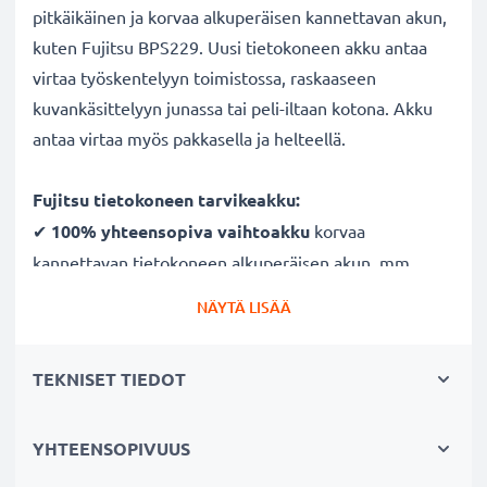
pitkäikäinen ja korvaa alkuperäisen kannettavan akun,
kuten Fujitsu BPS229. Uusi tietokoneen akku antaa
virtaa työskentelyyn toimistossa, raskaaseen
kuvankäsittelyyn junassa tai peli-iltaan kotona. Akku
antaa virtaa myös pakkasella ja helteellä.
Fujitsu tietokoneen tarvikeakku:
✔
100% yhteensopiva vaihtoakku
korvaa
kannettavan tietokoneen alkuperäisen akun, mm.
Fujitsu BPS229
NÄYTÄ LISÄÄ
✔
Säännöllinen ja kattava testaus
- jokainen
rakennettu kenno testataan
TEKNISET TIEDOT
✔
Sertifioitu turvallisuus
- suojattu oikosululta,
ylikuumenemiselta ja ylijännitteeltä
✔
YHTEENSOPIVUUS
Suuri kapasiteetti ja pitkä kesto
- tehokas akku
2200mAh kapasiteetilla