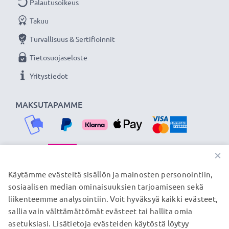
Palautusoikeus
Olemme vuonna 2004 perustettu kansainvälinen
Takuu
verkkokauppa, joka tarjoaa laadukkaita tuotteita, ja
siksi tarjoamme 36 kuukauden takuun!
Turvallisuus & Sertifioinnit
Tietosuojaseloste
Yritystiedot
MAKSUTAPAMME
×
TOIMITUSKUMPPANIMME
Käytämme evästeitä sisällön ja mainosten personointiin,
sosiaalisen median ominaisuuksien tarjoamiseen sekä
liikenteemme analysointiin. Voit hyväksyä kaikki evästeet,
sallia vain välttämättömät evästeet tai hallita omia
© subtel.fi 2026
asetuksiasi. Lisätietoja evästeiden käytöstä löytyy
Kaikki hinnat sisältävät arvonlisäveron, mutta ei