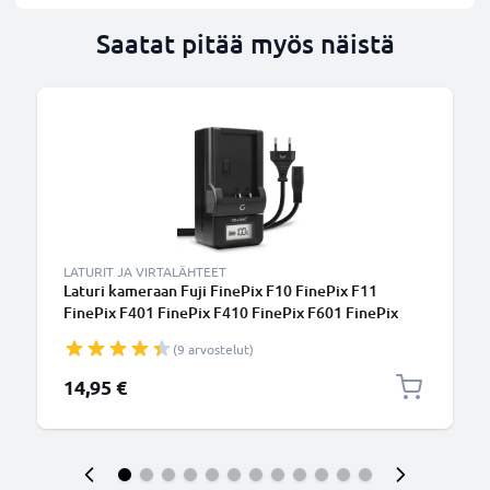
Saatat pitää myös näistä
LATURIT JA VIRTALÄHTEET
Laturi kameraan Fuji FinePix F10 FinePix F11
FinePix F401 FinePix F410 FinePix F601 FinePix
M603 - kameran NP-60, NP-120, NP-40 tarvikelaturi
(9 arvostelut)
14,95 €