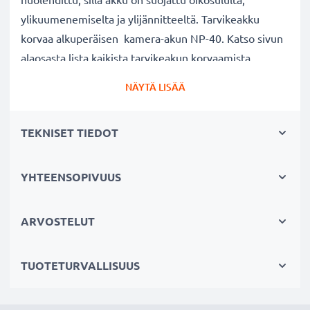
ylikuumenemiselta ja ylijännitteeltä. Tarvikeakku
korvaa alkuperäisen kamera-akun NP-40. Katso sivun
alaosasta lista kaikista tarvikeakun korvaamista
alkuperäisistä akkumalleista.
NÄYTÄ LISÄÄ
kameran vaihtoakku:
TEKNISET TIEDOT
✔
100% yhteensopiva vaihtoakku
alkuperäiselle
kamera-akullesi NP-40
✔ Suuri kapasiteetti ja pitkä käyttöaika
- laadukas
YHTEENSOPIVUUS
ja tehokas akku 700mAh kapasiteetilla
✔ Nauti vapaudesta ja riippumattomuudesta
-
ARVOSTELUT
pitkä käyttöaika säästää hermoja pitkiltä lataustauoilta
✔ Täyttä tehoa, myös pitkän käytön jälkeen
-
TUOTETURVALLISUUS
nykyaikainen Litium-tekniikka ilman vaikutusta
muistiin