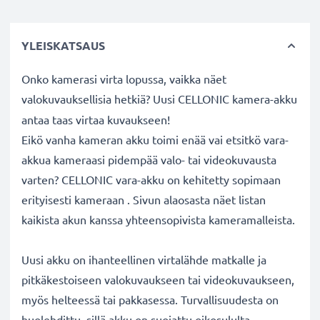
YLEISKATSAUS
Onko kamerasi virta lopussa, vaikka näet
valokuvauksellisia hetkiä? Uusi CELLONIC
kamera-akku
antaa taas virtaa kuvaukseen!
Eikö vanha kameran akku toimi enää vai etsitkö vara-
akkua kameraasi pidempää valo- tai videokuvausta
varten? CELLONIC vara-akku on kehitetty sopimaan
erityisesti kameraan . Sivun alaosasta näet listan
kaikista akun kanssa yhteensopivista kameramalleista.
Uusi akku on ihanteellinen virtalähde matkalle ja
pitkäkestoiseen valokuvaukseen tai videokuvaukseen,
myös helteessä tai pakkasessa. Turvallisuudesta on
huolehdittu, sillä akku on suojattu oikosululta,