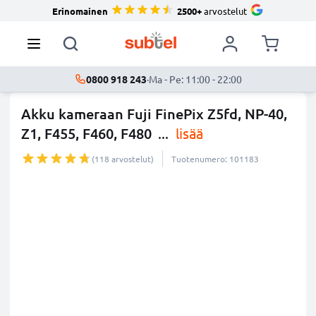
Erinomainen
2500+
arvostelut
0800 918 243
·
Ma - Pe: 11:00 - 22:00
Akku kameraan Fuji FinePix Z5fd, NP-40,
Z1, F455, F460, F480
...
lisää
(118 arvostelut)
Tuotenumero: 101183