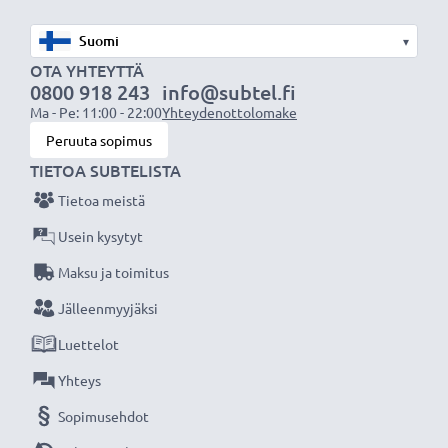
✔
Säännöllinen ja kattava testaus
- jokainen
sisäänrakennettu kenno testataan
▾
✔
Sertifioitu turvallisuus
- suojattu oikosululta,
OTA YHTEYTTÄ
0800 918 243
info@subtel.fi
ylikuumenemiselta ja ylijännitteeltä
Ma - Pe: 11:00 - 22:00
Yhteydenottolomake
Peruuta sopimus
Tekniset tiedot:
TIETOA SUBTELISTA
Tuotemerkki
:
CELLONIC
Tietoa meistä
Kapasiteetti
: 700mAh
Jännite
: 3.7V
Usein kysytyt
Teknologia
: Litiumionit
Maksu ja toimitus
Väri
: Harmaa
Jälleenmyyjäksi
Luettelot
CELLONIC vara-akku on turvallinen ja edullinen
virtalähde valokuvakameraasi tai videokameraasi.
Yhteys
Sopimusehdot
★
3 vuoden takuu
★