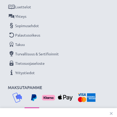
Luettelot
★
3 vuoden takuu
★
Olemme vuonna 2004 perustettu kansainvälinen
Yhteys
verkkokauppa, joka tarjoaa laadukkaita tuotteita, ja
Sopimusehdot
siksi tarjoamme 36 kuukauden takuun!
Palautusoikeus
Takuu
Turvallisuus & Sertifioinnit
Tietosuojaseloste
Yritystiedot
MAKSUTAPAMME
×