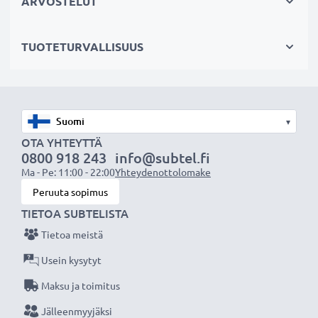
ARVOSTELUT
✔
Sertifioitu turvallisuus
- akku on suojattu
oikosululta, ylikuumenemiselta ja ylijännitteeltä
TUOTETURVALLISUUS
✔
Säännöllinen ja kattava testaus
- jokainen
sisäänrakennettu kenno testataan
Tekniset tiedot:
▾
Tuotemerkki
: subtel vaihtoakku
OTA YHTEYTTÄ
0800 918 243
info@subtel.fi
Kapasiteetti
: 210mAh
Ma - Pe: 11:00 - 22:00
Yhteydenottolomake
Jännite
: 3.6V
Peruuta sopimus
Teknologia
: NiMH
TIETOA SUBTELISTA
Mitat
: 30,9 x 22,7 x 10,6mm
Tietoa meistä
Väri
: Vihreä
Usein kysytyt
subtel vaihtoakku antaa tehokkaasti ja turvallisesti
Maksu ja toimitus
virtaa edulliseen hintaan.
Jälleenmyyjäksi