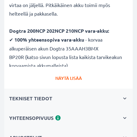
virtaa on jäljellä. Pitkäikäinen akku toimii myös
helteellä ja pakkasella.
Dogtra 200NCP 202NCP 210NCP vara-akku:
✔
100% yhteensopiva vara-akku
- korvaa
alkuperäisen akun Dogtra 35AAAH3BMX
BP20R (katso sivun lopusta lista kaikista tarvikeakun
korvaamista akkumalleista)
✔ Suuri kapasiteetti ja pitkä käyttöaika
- laadukas
NÄYTÄ LISÄÄ
ja tehokas akku 210mAh kapasiteetilla
✔
Nauti vapaudesta ja riippumattomuudesta
-
TEKNISET TIEDOT
pitkä käyttöaika säästää toistuvilta ja pitkiltä
lataustauoilta
✔ Pitkä käyttöikä täydellä teholla
- moderni
YHTEENSOPIVUUS
nykyaikaisen NiMH-tekniikan ansiosta, joka vähentää
vaikutusta muistiin