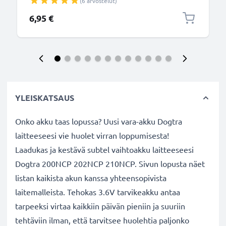
(6 arvostelut)
6,95 €
YLEISKATSAUS
Onko akku taas lopussa? Uusi vara-akku Dogtra
laitteeseesi vie huolet virran loppumisesta!
Laadukas ja kestävä subtel vaihtoakku laitteeseesi
Dogtra 200NCP 202NCP 210NCP. Sivun lopusta näet
listan kaikista akun kanssa yhteensopivista
laitemalleista. Tehokas 3.6V tarvikeakku antaa
tarpeeksi virtaa kaikkiin päivän pieniin ja suuriin
tehtäviin ilman, että tarvitsee huolehtia paljonko