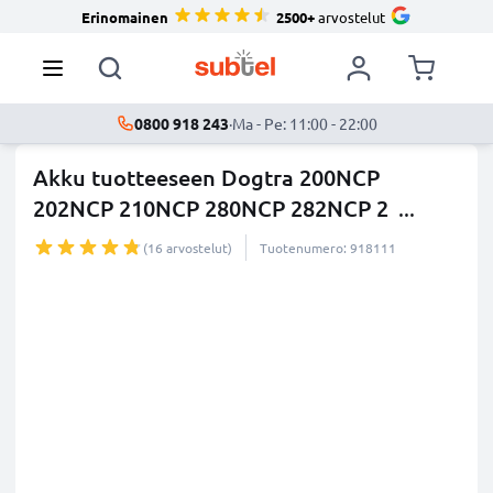
Erinomainen
2500+
arvostelut
0800 918 243
·
Ma - Pe: 11:00 - 22:00
Akku tuotteeseen Dogtra 200NCP
202NCP 210NCP 280NCP 282NCP 2
...
lisää
(16 arvostelut)
Tuotenumero: 918111