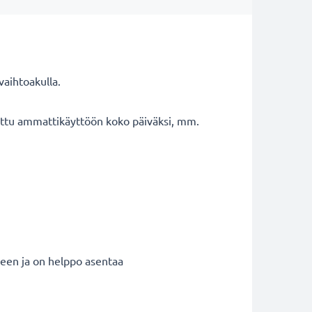
vaihtoakulla.
tettu ammattikäyttöön koko päiväksi, mm.
meen ja on helppo asentaa