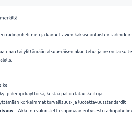
merkiltä
en radiopuhelimien ja kannettavien kaksisuuntaisten radioiden 
aamaan tai ylittämään alkuperäisen akun teho, ja ne on tarkoi
alalla.
aika
ky, pidempi käyttöikä, kestää paljon latauskertoja
äyttämään korkeimmat turvallisuus- ja luotettavuusstandardit
pivuus
– Akku on valmistettu sopimaan erityisesti radiopuheli