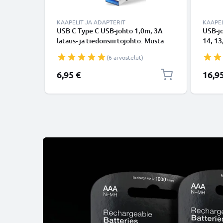
KAAPELIT JA ADAPTERIT
KAAPEL
USB C Type C USB-johto 1,0m, 3A
USB-j
lataus- ja tiedonsiirtojohto. Musta
14, 13,
USB C Type C - USB C Type C PVC
Lightn
(6 arvostelut)
USB-kaapeli
Valkoi
6,95 €
16,9