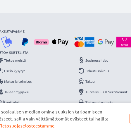
AKSUTAPAMME
ETOA SUBTELISTA
Tietoa meistä
Sopimusehdot
Usein kysytyt
Palautusoikeus
Maksu ja toimitus
Takuu
Jälleenmyyjäksi
Turvallisuus & Sertifioinnit
Luettelot
Tietosuojaseloste
, sosiaalisen median ominaisuuksien tarjoamiseen
Yhteys
Yritystiedot
steet, sallia vain välttämättömät evästeet tai hallita
Tietosuojaselosteestamme
.