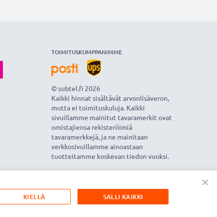
TOIMITUSKUMPPANIMME
© subtel.fi 2026
Kaikki hinnat sisältävät arvonlisäveron,
mutta ei toimituskuluja. Kaikki
sivuillamme mainitut tavaramerkit ovat
omistajiensa rekisteröimiä
tavaramerkkejä, ja ne mainitaan
verkkosivuillamme ainoastaan
tuotteitamme koskevan tiedon vuoksi.
×
KIELLÄ
SALLI KAIKKI