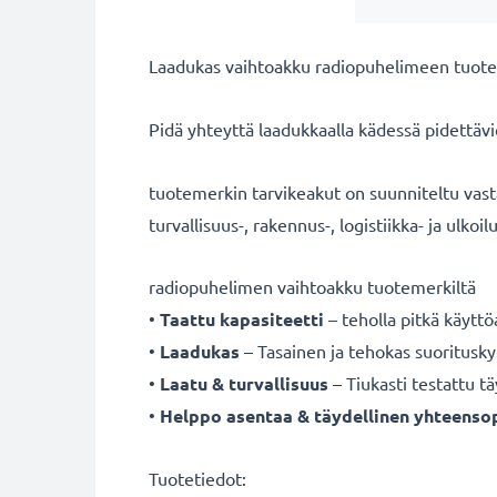
Laadukas vaihtoakku
radiopuhelimeen tuote
Pidä yhteyttä
laadukkaalla
kädessä pidettävi
tuotemerkin tarvikeakut on suunniteltu vast
turvallisuus-, rakennus-, logistiikka- ja ulkoilu
radiopuhelimen vaihtoakku tuotemerkiltä
•
Taattu kapasiteetti
– teholla pitkä käyttö
•
Laadukas
– Tasainen ja tehokas suoritusky
•
Laatu & turvallisuus
– Tiukasti testattu t
•
Helppo asentaa & täydellinen yhteenso
Tuotetiedot: