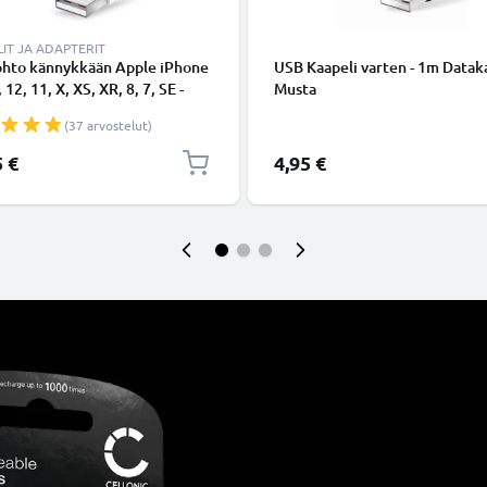
IT JA ADAPTERIT
ohto kännykkään Apple iPhone
USB Kaapeli varten - 1m Dataka
 12, 11, X, XS, XR, 8, 7, SE -
Musta
ing 8 Pin, , 1m latausjohto.
(37 arvostelut)
nen datakaapeli
5 €
4,95 €