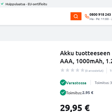
Huippulaatua - EU-sertifioitu
0800 918 243
Ma - Pe: 11:00 -
Akku tuotteeseen
AAA, 1000mAh, 1.
(0 arvostelut)
T
Varastossa
Toimitus: 3
2.95 €
Toimitus:
29,95 €