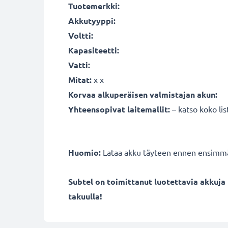
Tuotemerkki:
Akkutyyppi:
Voltti:
Kapasiteetti:
Vatti:
Mitat:
x x
Korvaa alkuperäisen valmistajan akun:
Yhteensopivat laitemallit:
– katso koko li
Huomio:
Lataa akku täyteen ennen ensimmäi
Subtel on toimittanut luotettavia akkuja 
takuulla!