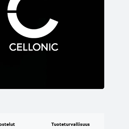
ostelut
Tuoteturvallisuus