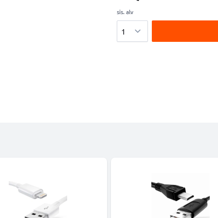
sis. alv
Määrä