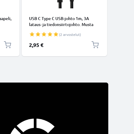
KAAPELIT
apeli,
USB C Type C USB-johto 1m, 3A
Micro-USB
lataus- ja tiedonsiirtojohto. Musta
tiedonsi
USB C Type C - USB C Type C Nylon
Valkoine
(2 arvostelut)
USB-kaapeli
2,95 €
5,95 €