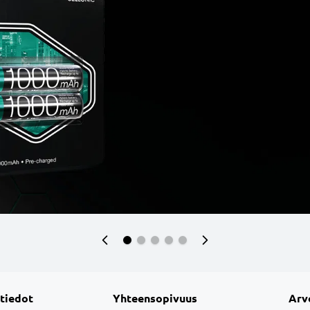
 tiedot
Yhteensopivuus
Arv