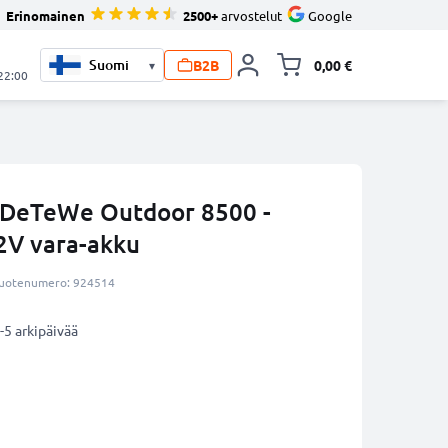
Erinomainen
2500+
arvostelut
Google
B2B
0,00 €
▾
Vaihda miniva
 22:00
 DeTeWe Outdoor 8500 -
2V vara-akku
uotenumero: 924514
-5 arkipäivää