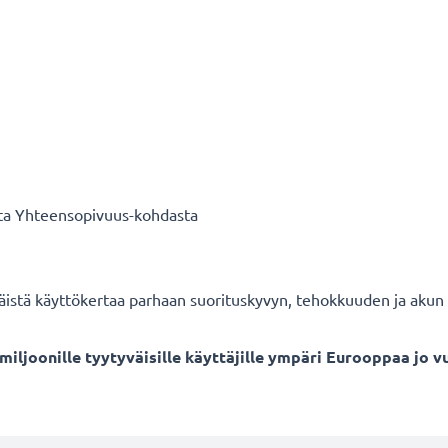
sta Yhteensopivuus-kohdasta
stä käyttökertaa parhaan suorituskyvyn, tehokkuuden ja akun p
miljoonille tyytyväisille käyttäjille ympäri Eurooppaa jo v