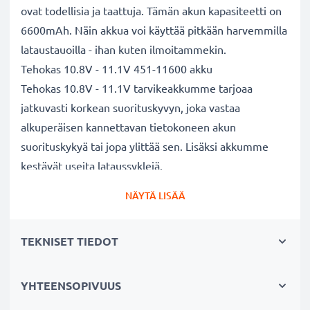
ovat todellisia ja taattuja. Tämän akun kapasiteetti on
6600mAh. Näin akkua voi käyttää pitkään harvemmilla
lataustauoilla - ihan kuten ilmoitammekin.
Tehokas 10.8V - 11.1V 451-11600 akku
Tehokas 10.8V - 11.1V tarvikeakkumme tarjoaa
jatkuvasti korkean suorituskyvyn, joka vastaa
alkuperäisen kannettavan tietokoneen akun
suorituskykyä tai jopa ylittää sen. Lisäksi akkumme
kestävät useita lataussyklejä.
Erinomaiset laatu- ja turvallisuusstandardit
NÄYTÄ LISÄÄ
Olemme akkuasiantuntijoita jo vuodesta 2004 lähtien.
Kaikki akkumme testataan tarkasti, jotta ne täyttävät
TEKNISET TIEDOT
kokonaan korkeimmat EU-standardit ja enemmänkin -
siksi akuillamme on 3 vuoden takuu.
Kestävä valinta
YHTEENSOPIVUUS
Jos läppärisi akku on heikko, vaihda akku, älä laitettasi.