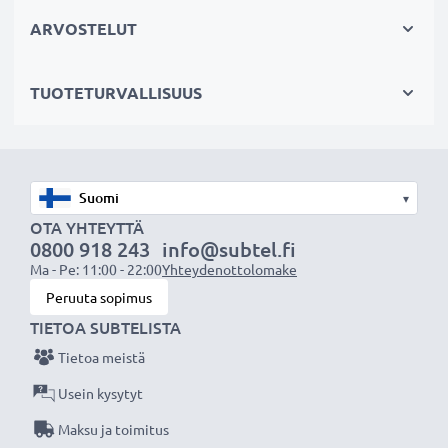
Fiksumpi, edullisempi ja ympäristöystävällisempi
ARVOSTELUT
valinta. Näin säästät rahaa ja pienennät
ympäristöjalanjälkeäsi. Akkumme sopii erinomaisesti
TUOTETURVALLISUUS
vaihtoakuksi alkuperäisen akun sijaan tai myös vara-
akuksi.
Valitse CELLONIC, etkä tingi laadusta. Tilaa nyt!
▾
OTA YHTEYTTÄ
0800 918 243
info@subtel.fi
Ma - Pe: 11:00 - 22:00
Yhteydenottolomake
Peruuta sopimus
TIETOA SUBTELISTA
Tietoa meistä
Usein kysytyt
Maksu ja toimitus