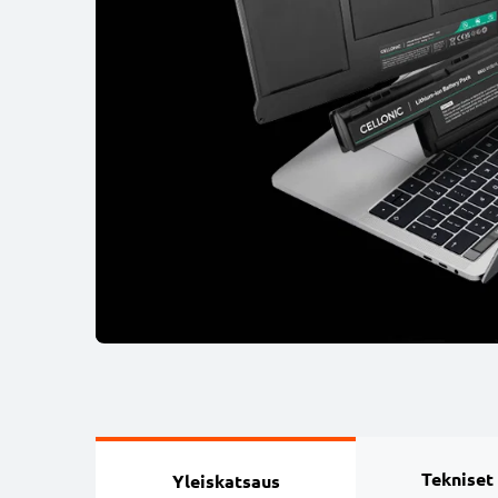
Tekniset
Yleiskatsaus