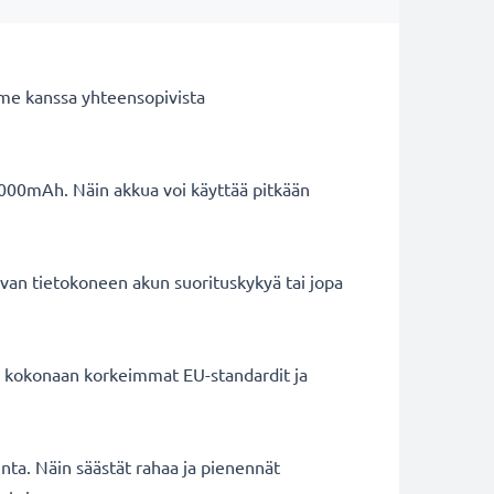
me kanssa yhteensopivista
4000mAh. Näin akkua voi käyttää pitkään
van tietokoneen akun suorituskykyä tai jopa
ät kokonaan korkeimmat EU-standardit ja
inta. Näin säästät rahaa ja pienennät