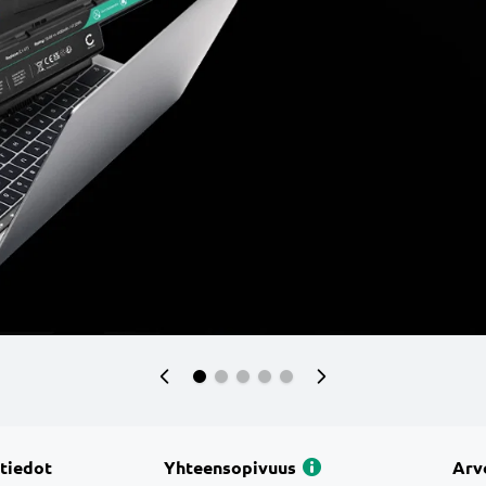
 tiedot
Yhteensopivuus
Arv