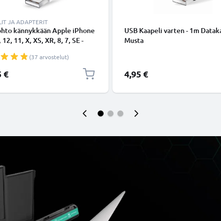
IT JA ADAPTERIT
ohto kännykkään Apple iPhone
USB Kaapeli varten - 1m Dataka
 12, 11, X, XS, XR, 8, 7, SE -
Musta
ing 8 Pin, , 1m latausjohto.
(37 arvostelut)
nen datakaapeli
5 €
4,95 €