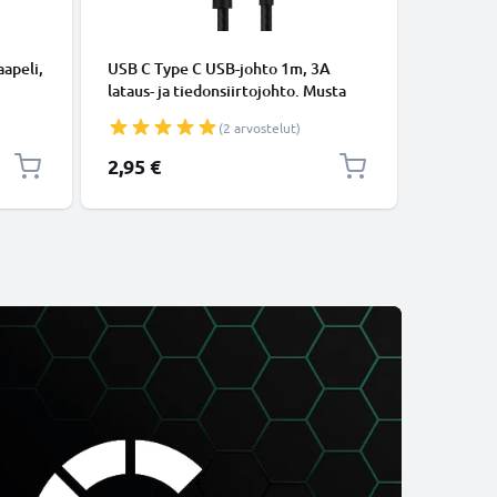
KAAPELIT
apeli,
USB C Type C USB-johto 1m, 3A
Micro-USB
lataus- ja tiedonsiirtojohto. Musta
tiedonsi
USB C Type C - USB C Type C Nylon
Valkoine
(2 arvostelut)
USB-kaapeli
2,95 €
5,95 €