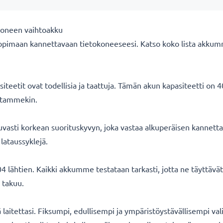
koneen vaihtoakku
opimaan kannettavaan tietokoneeseesi. Katso koko lista akkum
eetit ovat todellisia ja taattuja. Tämän akun kapasiteetti on 
oitammekin.
asti korkean suorituskyvyn, joka vastaa alkuperäisen kannetta
lataussyklejä.
 lähtien. Kaikki akkumme testataan tarkasti, jotta ne täyttäv
 takuu.
ä laitettasi. Fiksumpi, edullisempi ja ympäristöystävällisempi val