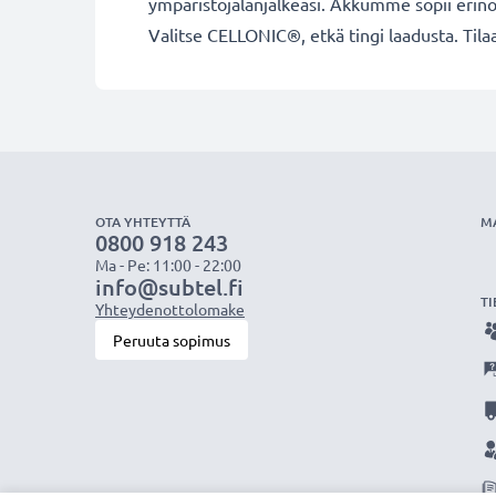
ympäristöjalanjälkeäsi. Akkumme sopii erino
Valitse CELLONIC®, etkä tingi laadusta. Tilaa
OTA YHTEYTTÄ
M
0800 918 243
Ma - Pe: 11:00 - 22:00
info@subtel.fi
TI
Yhteydenottolomake
Peruuta sopimus