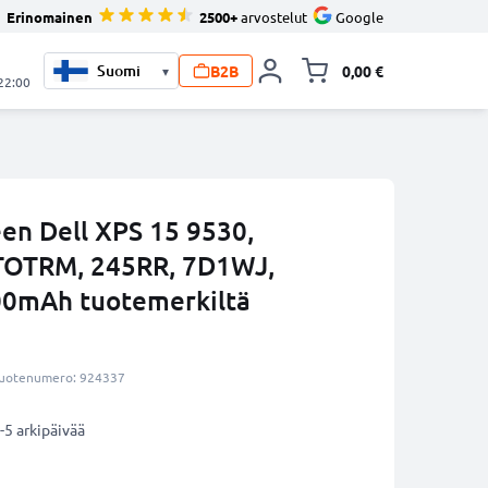
Erinomainen
2500+
arvostelut
Google
B2B
0,00 €
▾
Vaihda miniva
 22:00
en Dell XPS 15 9530,
 TOTRM, 245RR, 7D1WJ,
00mAh tuotemerkiltä
uotenumero: 924337
-5 arkipäivää