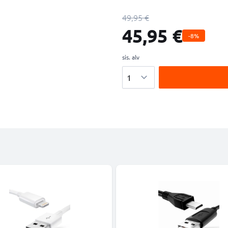
49,95 €
45,95 €
-8%
sis. alv
Määrä