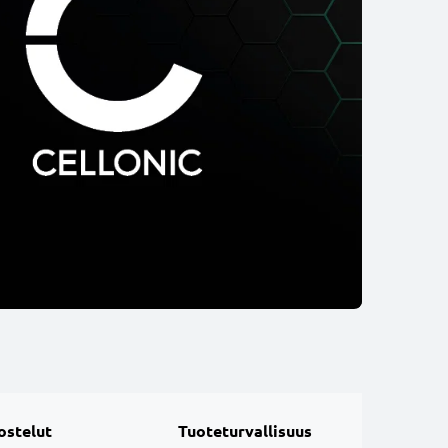
ostelut
Tuoteturvallisuus