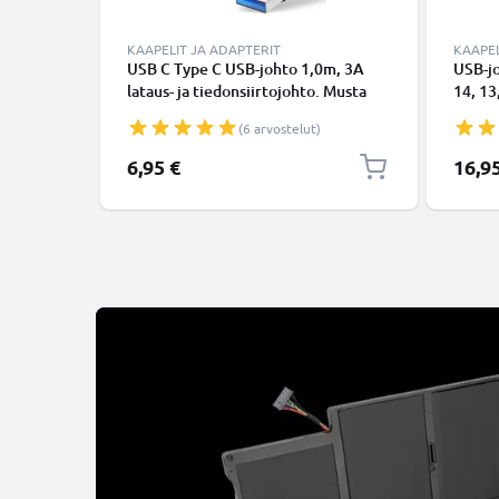
KAAPELIT JA ADAPTERIT
KAAPEL
USB C Type C USB-johto 1,0m, 3A
USB-j
lataus- ja tiedonsiirtojohto. Musta
14, 13,
USB C Type C - USB C Type C PVC
Lightn
(6 arvostelut)
USB-kaapeli
Valkoi
6,95 €
16,9