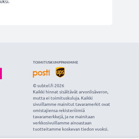
uksi.
TOIMITUSKUMPPANIMME
© subtel.fi 2026
Kaikki hinnat sisältävät arvonlisäveron,
mutta ei toimituskuluja. Kaikki
sivuillamme mainitut tavaramerkit ovat
omistajiensa rekisteröimiä
tavaramerkkejä, ja ne mainitaan
verkkosivuillamme ainoastaan
tuotteitamme koskevan tiedon vuoksi.