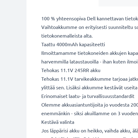
100 % yhteensopiva Dell kannettavan tieto
Vaihtoakkumme on erityisesti suunniteltu s
tietokonemalleista alta.
Taattu 4000mAh kapasiteetti
Ilmoittamamme tietokoneiden akkujen kapasit
harvemmilla lataustauoilla - ihan kuten ilm
Tehokas 11.1V 245RR akku
Tehokas 11.1V tarvikeakkumme tarjoaa jatkuv
ylittää sen. Lisäksi akkumme kestävät useita 
Erinomaiset laatu- ja turvallisuusstandardit
Olemme akkuasiantuntijoita jo vuodesta 2004
enemmänkin - siksi akuillamme on 3 vuoden
Kestävä valinta
Jos läppärisi akku on heikko, vaihda akku, äl