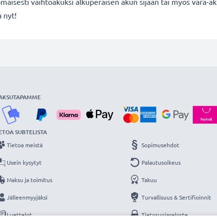
maisesti vaihtoakuksi alkuperäisen akun sijaan tai myös vara-ak
 nyt!
AKSUTAPAMME
ETOA SUBTELISTA
Tietoa meistä
Sopimusehdot
Usein kysytyt
Palautusoikeus
Maksu ja toimitus
Takuu
Jälleenmyyjäksi
Turvallisuus & Sertifioinnit
Luettelot
Tietosuojaseloste