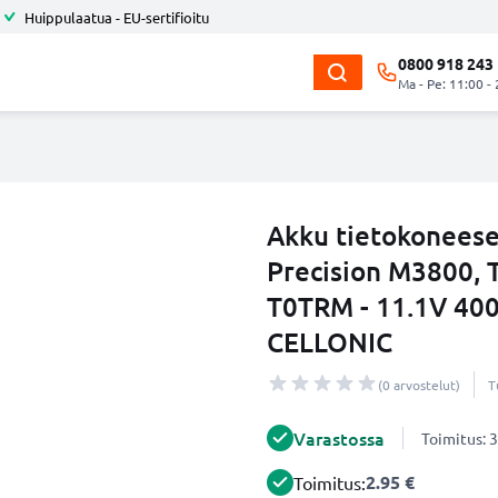
Huippulaatua - EU-sertifioitu
0800 918 243
Ma - Pe: 11:00 -
Akku tietokoneese
Precision M3800,
T0TRM - 11.1V 40
CELLONIC
(0 arvostelut)
T
Varastossa
Toimitus: 3
2.95 €
Toimitus: