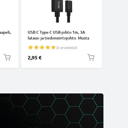
KAAPELIT
apeli,
USB C Type C USB-johto 1m, 3A
Micro-USB
lataus- ja tiedonsiirtojohto. Musta
tiedonsi
USB C Type C - USB C Type C Nylon
Valkoine
(2 arvostelut)
USB-kaapeli
2,95 €
5,95 €