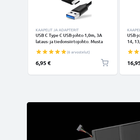
KAAPELIT JA ADAPTERIT
KAAPEL
USB C Type C USB-johto 1,0m, 3A
USB-j
lataus- ja tiedonsiirtojohto. Musta
14, 13,
USB C Type C - USB C Type C PVC
Lightn
(6 arvostelut)
USB-kaapeli
Valkoi
6,95 €
16,9