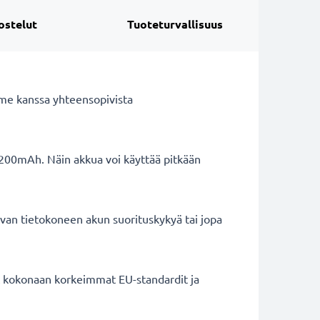
ostelut
Tuoteturvallisuus
me kanssa yhteensopivista
2200mAh. Näin akkua voi käyttää pitkään
van tietokoneen akun suorituskykyä tai jopa
ät kokonaan korkeimmat EU-standardit ja