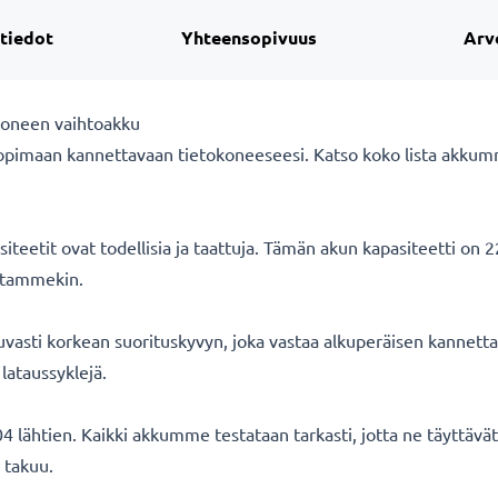
 tiedot
Yhteensopivuus
Arv
koneen vaihtoakku
opimaan kannettavaan tietokoneeseesi. Katso koko lista akkum
eetit ovat todellisia ja taattuja. Tämän akun kapasiteetti on 
oitammekin.
asti korkean suorituskyvyn, joka vastaa alkuperäisen kannetta
lataussyklejä.
 lähtien. Kaikki akkumme testataan tarkasti, jotta ne täyttäv
 takuu.