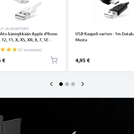
IT JA ADAPTERIT
ohto kännykkään Apple iPhone
USB Kaapeli varten - 1m Dataka
 12, 11, X, XS, XR, 8, 7, SE -
Musta
ing 8 Pin, , 1m latausjohto.
(37 arvostelut)
nen datakaapeli
5 €
4,95 €