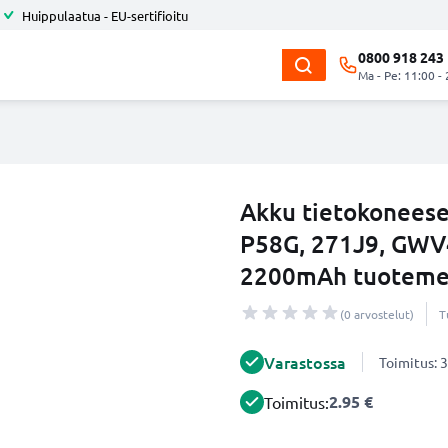
Huippulaatua - EU-sertifioitu
0800 918 243
Ma - Pe: 11:00 -
Akku tietokoneese
P58G, 271J9, GWV
2200mAh tuotemer
(0 arvostelut)
T
Varastossa
Toimitus: 3
2.95 €
Toimitus: