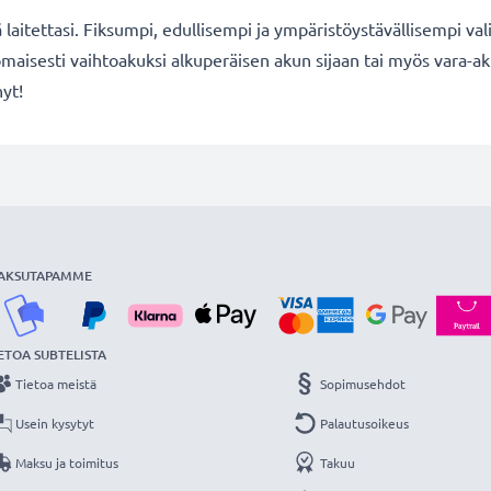
ä laitettasi. Fiksumpi, edullisempi ja ympäristöystävällisempi val
maisesti vaihtoakuksi alkuperäisen akun sijaan tai myös vara-ak
nyt!
AKSUTAPAMME
ETOA SUBTELISTA
Tietoa meistä
Sopimusehdot
Usein kysytyt
Palautusoikeus
Maksu ja toimitus
Takuu