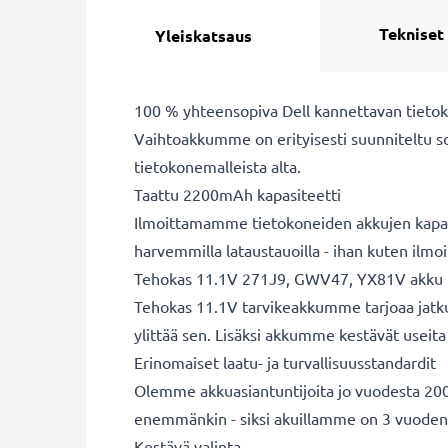
Tekniset
Yleiskatsaus
100 % yhteensopiva Dell kannettavan tieto
Vaihtoakkumme on erityisesti suunniteltu s
tietokonemalleista alta.
Taattu 2200mAh kapasiteetti
Ilmoittamamme tietokoneiden akkujen kapasit
harvemmilla lataustauoilla - ihan kuten ilm
Tehokas 11.1V 271J9, GWV47, YX81V akku
Tehokas 11.1V tarvikeakkumme tarjoaa jatkuv
ylittää sen. Lisäksi akkumme kestävät useita 
Erinomaiset laatu- ja turvallisuusstandardit
Olemme akkuasiantuntijoita jo vuodesta 2004
enemmänkin - siksi akuillamme on 3 vuoden
Kestävä valinta