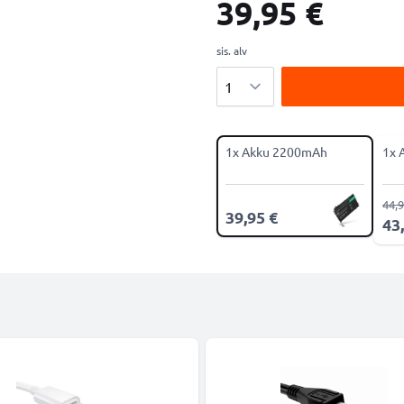
39,95 €
sis. alv
Määrä
1x Akku 2200mAh
1x 
44,9
39,95 €
43