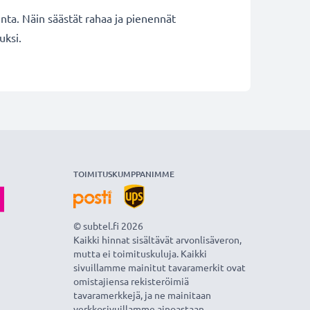
inta. Näin säästät rahaa ja pienennät
uksi.
TOIMITUSKUMPPANIMME
© subtel.fi 2026
Kaikki hinnat sisältävät arvonlisäveron,
mutta ei toimituskuluja. Kaikki
sivuillamme mainitut tavaramerkit ovat
omistajiensa rekisteröimiä
tavaramerkkejä, ja ne mainitaan
verkkosivuillamme ainoastaan