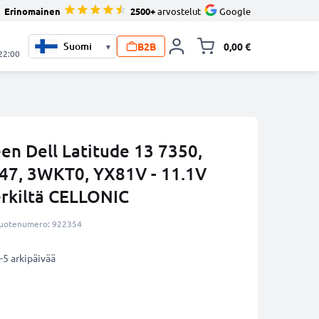
Erinomainen
2500+
arvostelut
Google
B2B
0,00 €
▾
Vaihda miniva
 22:00
en Dell Latitude 13 7350,
47, 3WKT0, YX81V - 11.1V
kiltä CELLONIC
uotenumero: 922354
-5 arkipäivää