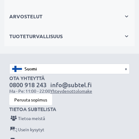
Kestävä valinta
Jos läppärisi akku on heikko, vaihda akku, älä laitettasi.
ARVOSTELUT
Fiksumpi, edullisempi ja ympäristöystävällisempi
valinta. Näin säästät rahaa ja pienennät
TUOTETURVALLISUUS
ympäristöjalanjälkeäsi. Akkumme sopii erinomaisesti
vaihtoakuksi alkuperäisen akun sijaan tai myös vara-
akuksi.
Valitse CELLONIC, etkä tingi laadusta. Tilaa nyt!
▾
OTA YHTEYTTÄ
0800 918 243
info@subtel.fi
Ma - Pe: 11:00 - 22:00
Yhteydenottolomake
Peruuta sopimus
TIETOA SUBTELISTA
Tietoa meistä
Usein kysytyt