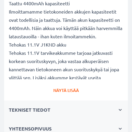
Taattu 4400mAh kapasiteetti
Ilmoittamamme tietokoneiden akkujen kapasiteetit
ovat todellisia ja taattuja. Tämän akun kapasiteetti on
4400mAh. Näin akkua voi käyttää pitkään harvemmilla
lataustauoilla - ihan kuten ilmoitammekin.
Tehokas 11.1V J1KND akku
Tehokas 11.1V tarvikeakkumme tarjoaa jatkuvasti
korkean suorituskyvyn, joka vastaa alkuperäisen
kannettavan tietokoneen akun suorituskykyä tai jopa
ylittää sen. Lisäksi akkumme kestävät useita
lataussyklejä.
NÄYTÄ LISÄÄ
Erinomaiset laatu- ja turvallisuusstandardit
Olemme akkuasiantuntijoita jo vuodesta 2004 lähtien.
TEKNISET TIEDOT
Kaikki akkumme testataan tarkasti, jotta ne täyttävät
kokonaan korkeimmat EU-standardit ja enemmänkin -
siksi akuillamme on 3 vuoden takuu.
YHTEENSOPIVUUS