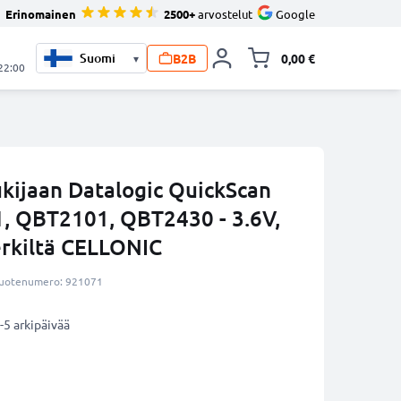
Erinomainen
2500+
arvostelut
Google
B2B
0,00 €
▾
Vaihda miniva
 22:00
ukijaan Datalogic QuickScan
 QBT2101, QBT2430 - 3.6V,
kiltä CELLONIC
uotenumero: 921071
-5 arkipäivää