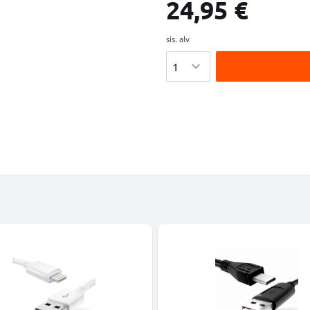
24,95 €
sis. alv
Määrä