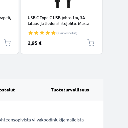
KAAPELIT
apeli,
USB C Type C USB-johto 1m, 3A
Micro-USB
lataus- ja tiedonsiirtojohto. Musta
tiedonsi
USB C Type C - USB C Type C Nylon
Valkoine
(2 arvostelut)
USB-kaapeli
2,95 €
5,95 €
ostelut
Tuoteturvallisuus
hteensopivista viivakoodinlukijamalleista