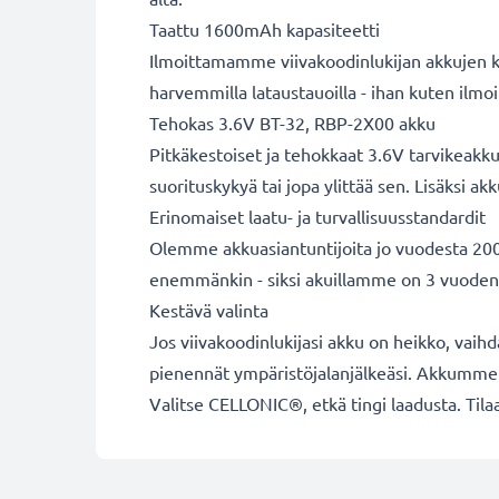
Taattu 1600mAh kapasiteetti
Ilmoittamamme viivakoodinlukijan akkujen ka
harvemmilla lataustauoilla - ihan kuten ilm
Tehokas 3.6V BT-32, RBP-2X00 akku
Pitkäkestoiset ja tehokkaat 3.6V tarvikeakk
suorituskykyä tai jopa ylittää sen. Lisäksi a
Erinomaiset laatu- ja turvallisuusstandardit
Olemme akkuasiantuntijoita jo vuodesta 2004
enemmänkin - siksi akuillamme on 3 vuoden
Kestävä valinta
Jos viivakoodinlukijasi akku on heikko, vaihda
pienennät ympäristöjalanjälkeäsi. Akkumme so
Valitse CELLONIC®, etkä tingi laadusta. Tilaa