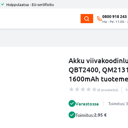
Huippulaatua - EU-sertifioitu
0800 918 243
Ma - Pe: 11:00 -
Akku viivakoodinl
QBT2400, QM2131,
1600mAh tuotemer
(0 arvostelut)
T
Varastossa
Toimitus: 3
2.95 €
Toimitus: