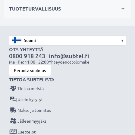
harrastajillekin.
TUOTETURVALLISUUS
Valitse CELLONIC, etkä tingi laadusta. Tilaa nyt!
▾
OTA YHTEYTTÄ
0800 918 243
info@subtel.fi
Ma - Pe: 11:00 - 22:00
Yhteydenottolomake
Peruuta sopimus
TIETOA SUBTELISTA
Tietoa meistä
Usein kysytyt
Maksu ja toimitus
Jälleenmyyjäksi
Luettelot