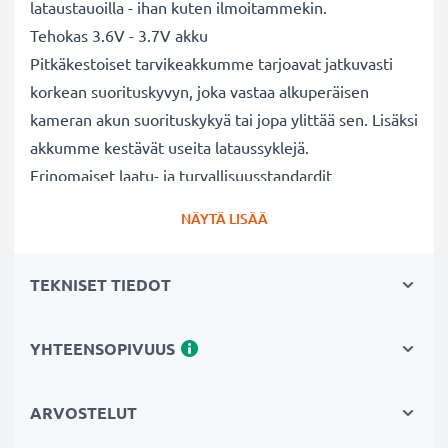
lataustauoilla - ihan kuten ilmoitammekin.
Tehokas 3.6V - 3.7V akku
Pitkäkestoiset tarvikeakkumme tarjoavat jatkuvasti
korkean suorituskyvyn, joka vastaa alkuperäisen
kameran akun suorituskykyä tai jopa ylittää sen. Lisäksi
akkumme kestävät useita lataussyklejä.
Erinomaiset laatu- ja turvallisuusstandardit
Olemme akkuasiantuntijoita jo vuodesta 2004 lähtien.
NÄYTÄ LISÄÄ
Kaikki akkumme testataan tarkasti, jotta ne täyttävät
kokonaan korkeimmat EU-standardit ja enemmänkin -
TEKNISET TIEDOT
siksi akuillamme on 3 vuoden takuu.
Tärkeä lisä valokuvaajaan kameralaukkuun
Kameran tarvikeakkumme on luotettava virtalähde
YHTEENSOPIVUUS
pitkäaikaiseen valokuvaukseen tai videokuvaukseen.
Se sopii erinomaisesti vaihtoakuksi alkuperäisen akun
ARVOSTELUT
sijaan tai vara-akuksi niin ammattilaisille kuin