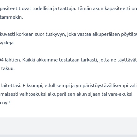
iteetit ovat todellisia ja taattuja. Tämän akun kapasiteetti o
oitammekin.
kuvasti korkean suorituskyvyn, joka vastaa alkuperäisen pöytäpu
yklejä.
 lähtien. Kaikki akkumme testataan tarkasti, jotta ne täyttäv
 takuu.
ä laitettasi. Fiksumpi, edullisempi ja ympäristöystävällisempi val
aisesti vaihtoakuksi alkuperäisen akun sijaan tai vara-akuksi.
 nyt!