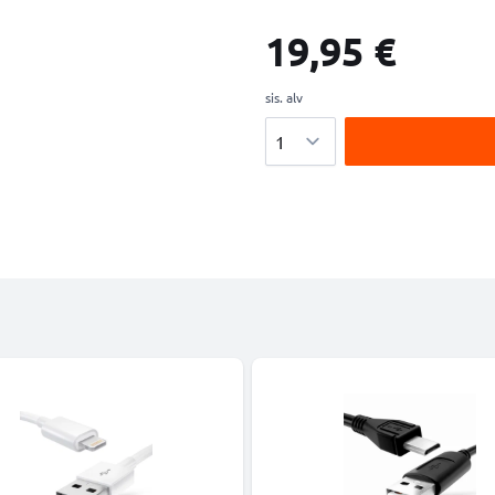
19,95 €
sis. alv
Määrä