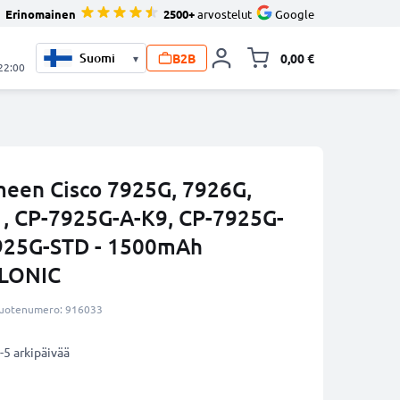
Erinomainen
2500+
arvostelut
Google
B2B
0,00 €
▾
Vaihda miniva
 22:00
meen Cisco 7925G, 7926G,
, CP-7925G-A-K9, CP-7925G-
925G-STD - 1500mAh
LLONIC
uotenumero: 916033
-5 arkipäivää