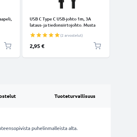
KAAPELIT
apeli,
USB C Type C USB-johto 1m, 3A
Micro-USB
lataus- ja tiedonsiirtojohto. Musta
tiedonsi
USB C Type C - USB C Type C Nylon
Valkoine
(2 arvostelut)
USB-kaapeli
2,95 €
5,95 €
ostelut
Tuoteturvallisuus
eensopivista puhelinmalleista alta.