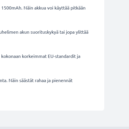
n 1500mAh. Näin akkua voi käyttää pitkään
helimen akun suorituskykyä tai jopa ylittää
ät kokonaan korkeimmat EU-standardit ja
inta. Näin säästät rahaa ja pienennät