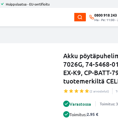
Huippulaatua - EU-sertifioitu
0800 918 243
Ma - Pe: 11:00 -
Akku pöytäpuheli
7026G, 74-5468-01
EX-K9, CP-BATT-7
tuotemerkiltä CE
(2 arvostelut)
T
Varastossa
Toimitus: 3
2.95 €
Toimitus: