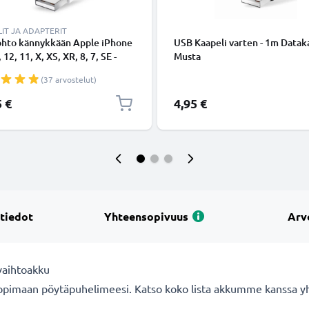
IT JA ADAPTERIT
ohto kännykkään Apple iPhone
USB Kaapeli varten - 1m Dataka
 12, 11, X, XS, XR, 8, 7, SE -
Musta
ing 8 Pin, , 1m latausjohto.
(37 arvostelut)
nen datakaapeli
5 €
4,95 €
 tiedot
Yhteensopivuus
Arv
vaihtoakku
opimaan pöytäpuhelimeesi. Katso koko lista akkumme kanssa yht