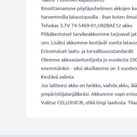
Ilmoittamamme pöytäpuhelimen akkujen kapas
harvemmilla lataustauoilla - ihan kuten ilm
Tehokas 3.7V 74-5469-01,U8ZBAE12 akku
Pitkäkestoiset tarvikeakkumme tarjoavat jat
sen. Lisäksi akkumme kestävät useita latauss
Erinomaiset laatu- ja turvallisuusstandardit
Olemme akkuasiantuntijoita jo vuodesta 2004
enemmänkin - siksi akuillamme on 3 vuoden
Kestävä valinta
Jos laitteesi akku on heikko, vaihda akku, äl
ympäristöjalanjälkeäsi. Akkumme sopii erinom
Valitse CELLONIC®, etkä tingi laadusta. Tilaa