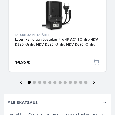
LATURIT JA VIRTALÄHTEET
Laturi kameraan Besteker Pro 4K AC1 | Ordro HDV-
D320, Ordro HDV-D325, Ordro HDV-D395, Ordro
HDV-D80S, Ordro HDV-P72, Ordro HDV-V88 -
kameran tarvikelaturi
14,95 €
YLEISKATSAUS
Luotettava Ordro kameran vaihtoakku tuotemerkiltä