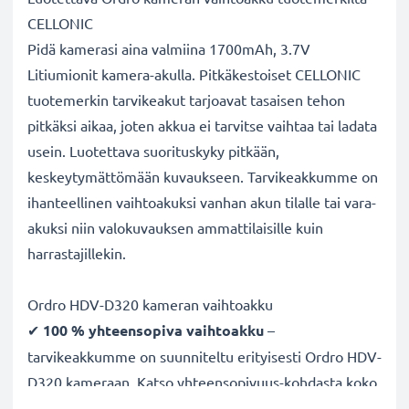
CELLONIC
Pidä kamerasi aina valmiina 1700mAh, 3.7V
Litiumionit kamera-akulla. Pitkäkestoiset CELLONIC
tuotemerkin tarvikeakut tarjoavat tasaisen tehon
pitkäksi aikaa, joten akkua ei tarvitse vaihtaa tai ladata
usein. Luotettava suorituskyky pitkään,
keskeytymättömään kuvaukseen. Tarvikeakkumme on
ihanteellinen vaihtoakuksi vanhan akun tilalle tai vara-
akuksi niin valokuvauksen ammattilaisille kuin
harrastajillekin.
Ordro HDV-D320 kameran vaihtoakku
✔
100 % yhteensopiva vaihtoakku
–
tarvikeakkumme on suunniteltu erityisesti Ordro HDV-
D320 kameraan. Katso yhteensopivuus-kohdasta koko
lista yhteensopivista kameramalleista