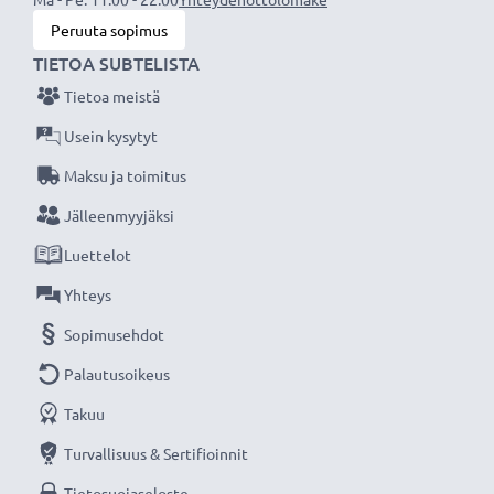
Jokainen CELLONIC tarvikeakkumme testataan
Peruuta sopimus
tarkasti parhaan suorituskyvyn ja pitkäkestoisen
TIETOA SUBTELISTA
tehokkuuden varmistamiseksi. Tilaa nyt, 3 vuoden
Tietoa meistä
takuu!
Usein kysytyt
Maksu ja toimitus
Jälleenmyyjäksi
Luettelot
Yhteys
Sopimusehdot
Palautusoikeus
Takuu
Turvallisuus & Sertifioinnit
Tietosuojaseloste