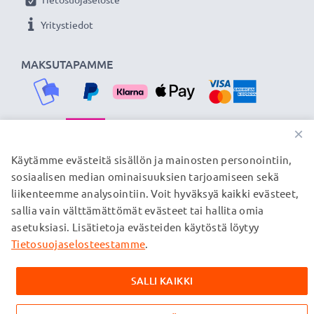
Yritystiedot
MAKSUTAPAMME
×
TOIMITUSKUMPPANIMME
Käytämme evästeitä sisällön ja mainosten personointiin,
sosiaalisen median ominaisuuksien tarjoamiseen sekä
liikenteemme analysointiin. Voit hyväksyä kaikki evästeet,
sallia vain välttämättömät evästeet tai hallita omia
© subtel.fi 2026
asetuksiasi. Lisätietoja evästeiden käytöstä löytyy
Kaikki hinnat sisältävät arvonlisäveron, mutta ei
toimituskuluja. Kaikki sivuillamme mainitut tavaramerkit ovat
Tietosuojaselosteestamme
.
omistajiensa rekisteröimiä tavaramerkkejä, ja ne mainitaan
verkkosivuillamme ainoastaan tuotteitamme koskevan
SALLI KAIKKI
tiedon vuoksi.