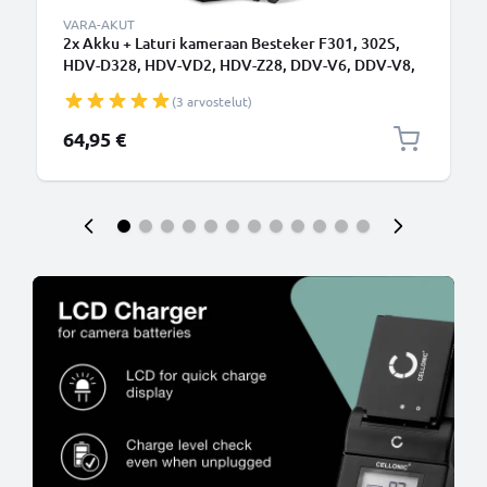
VARA-AKUT
2x Akku + Laturi kameraan Besteker F301, 302S,
HDV-D328, HDV-VD2, HDV-Z28, DDV-V6, DDV-V8,
HDV-301S FHD - NP-40 (950mAh, 3.7V)
(3 arvostelut)
tuotemerkiltä CELLONIC
64,95 €