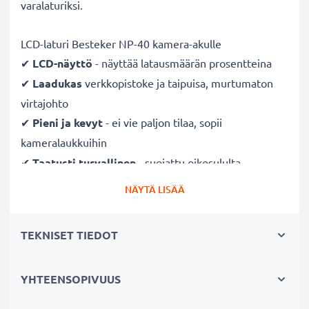
varalaturiksi.
LCD-laturi Besteker NP-40 kamera-akulle
✔
LCD-näyttö
- näyttää latausmäärän prosentteina
✔
Laadukas
verkkopistoke ja taipuisa, murtumaton
virtajohto
✔
Pieni ja kevyt
- ei vie paljon tilaa, sopii
kameralaukkuihin
✔
Taatusti turvallinen
- suojattu oikosululta,
ylikuumenemiselta ja ylijännitteeltä
NÄYTÄ LISÄÄ
✔
Mukautuva
tulojännite
- 100V - 250V tulojännite
eri maissa käyttöä varten, hellävarainen, pidentää
TEKNISET TIEDOT
akun kestoa
YHTEENSOPIVUUS
Nopeat latausajat
1 x 1000mAh akku:
noin 2 tuntia