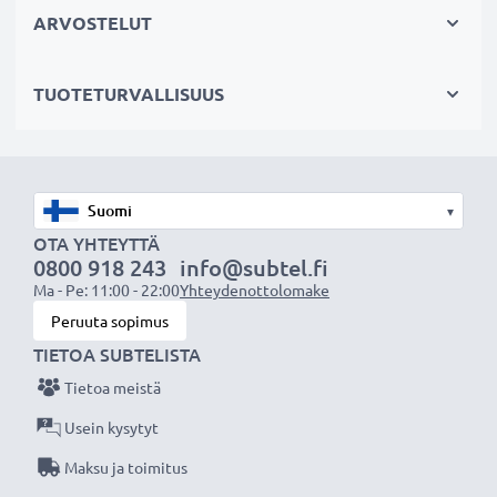
1 x 2000mAh akku:
noin 4 tuntia
ARVOSTELUT
1 x 3000mAh akku:
noin 6 tuntia
TUOTETURVALLISUUS
OHJE:
Parhaan suorituskyvyn ja pitkän käyttöiän
varmistamiseksi lataa akku täyteen ennen
ensimmäistä käyttökertaa.
▾
Älä missaa kuvauksellista hetkeä CELLONIC LCD-
OTA YHTEYTTÄ
0800 918 243
info@subtel.fi
laturin ansiosta, 3 vuoden takuu!
Ma - Pe: 11:00 - 22:00
Yhteydenottolomake
Peruuta sopimus
TIETOA SUBTELISTA
Tietoa meistä
Usein kysytyt
Maksu ja toimitus