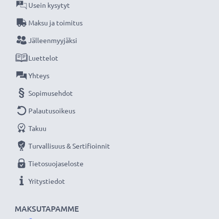
Olemme vuonna 2004 perustettu kansainvälinen
Usein kysytyt
verkkokauppa, joka tarjoaa laadukkaita tuotteita, ja
Maksu ja toimitus
siksi tarjoamme 36 kuukauden takuun!
Jälleenmyyjäksi
Luettelot
Yhteys
Sopimusehdot
Palautusoikeus
Takuu
Turvallisuus & Sertifioinnit
Tietosuojaseloste
Yritystiedot
MAKSUTAPAMME