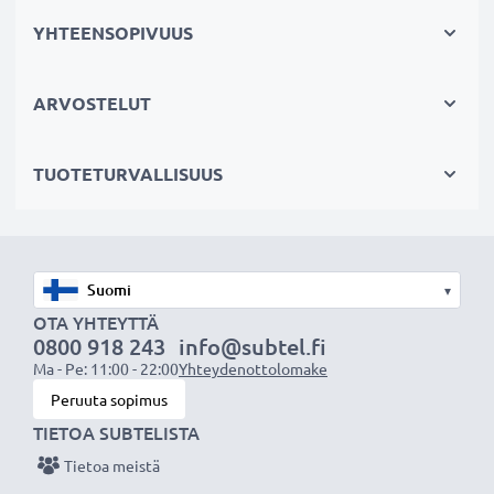
rakennettu kenno testataan
✔
YHTEENSOPIVUUS
100% yhteensopiva
korvaamaan Beats
kuulokkeiden alkuperäisen akun AEC643333, PA-
BT05 (katso sivun lopusta lista kaikista tarvikeakun
ARVOSTELUT
korvaamista tuotteista)
TUOTETURVALLISUUS
Tekniset tiedot:
Tuotemerkki
:
CELLONIC
Kapasiteetti
: 560mAh
Jännite
: 3.7V
▾
Teknologia
: Litiumpolymeeri
OTA YHTEYTTÄ
0800 918 243
info@subtel.fi
Ma - Pe: 11:00 - 22:00
Yhteydenottolomake
CELLONIC vaihtoakku - korkeaa laatua edulliseen
Peruuta sopimus
hintaan.
TIETOA SUBTELISTA
Tietoa meistä
★
3 vuoden takuu
★