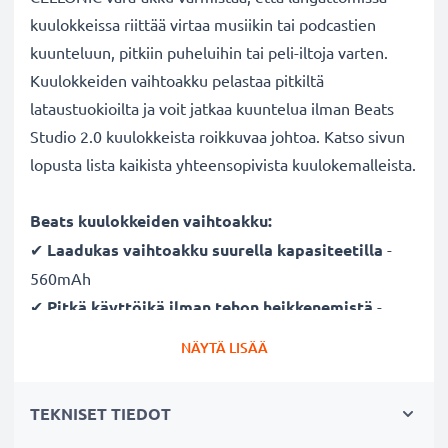
kuulokkeissa riittää virtaa musiikin tai podcastien
kuunteluun, pitkiin puheluihin tai peli-iltoja varten.
Kuulokkeiden vaihtoakku pelastaa pitkiltä
lataustuokioilta ja voit jatkaa kuuntelua ilman Beats
Studio 2.0 kuulokkeista roikkuvaa johtoa. Katso sivun
lopusta lista kaikista yhteensopivista kuulokemalleista.
Beats kuulokkeiden vaihtoakku:
✔
Laadukas vaihtoakku suurella kapasiteetilla
-
560mAh
✔
Pitkä käyttöikä ilman tehon heikkenemistä
-
moderni Litium-tekniikka ilman vaikutusta muistiin
NÄYTÄ LISÄÄ
✔
Taatusti turvallinen
- suojattu oikosululta,
ylikuumenemiselta ja ylijännitteeltä
TEKNISET TIEDOT
✔
Säännöllinen ja kattava testaus
- jokainen