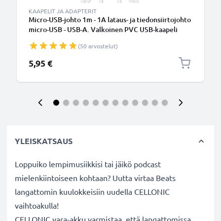
KAAPELIT JA ADAPTERIT
Micro-USB-johto 1m - 1A lataus- ja tiedonsiirtojohto
micro-USB - USB-A. Valkoinen PVC USB-kaapeli
(50 arvostelut)
5,95 €
YLEISKATSAUS
Loppuiko lempimusiikkisi tai jäikö podcast
mielenkiintoiseen kohtaan? Uutta virtaa Beats
langattomin kuulokkeisiin uudella CELLONIC
vaihtoakulla!
CELLONIC vara-akku varmistaa, että langattomissa