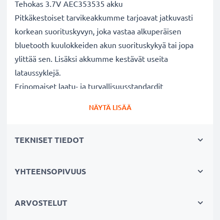
Tehokas 3.7V AEC353535 akku
Pitkäkestoiset tarvikeakkumme tarjoavat jatkuvasti
korkean suorituskyvyn, joka vastaa alkuperäisen
bluetooth kuulokkeiden akun suorituskykyä tai jopa
ylittää sen. Lisäksi akkumme kestävät useita
lataussyklejä.
Erinomaiset laatu- ja turvallisuusstandardit
Olemme akkuasiantuntijoita jo vuodesta 2004 lähtien.
NÄYTÄ LISÄÄ
Kaikki akkumme testataan tarkasti, jotta ne täyttävät
kokonaan korkeimmat EU-standardit ja enemmänkin -
TEKNISET TIEDOT
siksi akuillamme on 3 vuoden takuu.
Kestävä valinta
Jos laitteesi akku on heikko, vaihda akku, älä laitettasi.
YHTEENSOPIVUUS
Fiksumpi, edullisempi ja ympäristöystävällisempi
valinta. Näin säästät rahaa ja pienennät
ARVOSTELUT
ympäristöjalanjälkeäsi. Akkumme sopii erinomaisesti