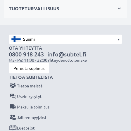
vaihtoakuksi alkuperäisen akun sijaan tai vara-akuksi.
TUOTETURVALLISUUS
Valitse CELLONIC®, etkä tingi laadusta. Tilaa nyt!
▾
OTA YHTEYTTÄ
0800 918 243
info@subtel.fi
Ma - Pe: 11:00 - 22:00
Yhteydenottolomake
Peruuta sopimus
TIETOA SUBTELISTA
Tietoa meistä
Usein kysytyt
Maksu ja toimitus
Jälleenmyyjäksi
Luettelot