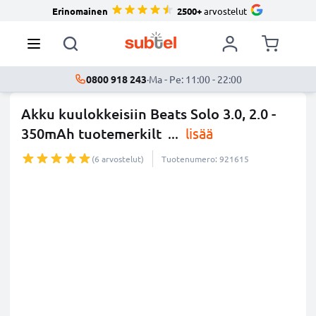
Erinomainen
2500+
arvostelut
0800 918 243
·
Ma - Pe: 11:00 - 22:00
Akku kuulokkeisiin Beats Solo 3.0, 2.0 -
350mAh tuotemerkilt
...
lisää
(6 arvostelut)
Tuotenumero: 921615