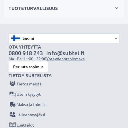
Valitse CELLONIC, etkä tingi laadusta. Tilaa nyt!
TUOTETURVALLISUUS
▾
OTA YHTEYTTÄ
0800 918 243
info@subtel.fi
Ma - Pe: 11:00 - 22:00
Yhteydenottolomake
Peruuta sopimus
TIETOA SUBTELISTA
Tietoa meistä
Usein kysytyt
Maksu ja toimitus
Jälleenmyyjäksi
Luettelot