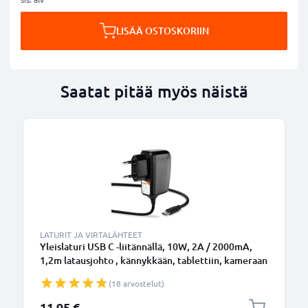
LISÄÄ OSTOSKORIIN
Saatat pitää myös näistä
LATURIT JA VIRTALÄHTEET
Yleislaturi USB C -liitännällä, 10W, 2A / 2000mA,
1,2m latausjohto , kännykkään, tablettiin, kameraan
ynm.
(18 arvostelut)
11,95 €