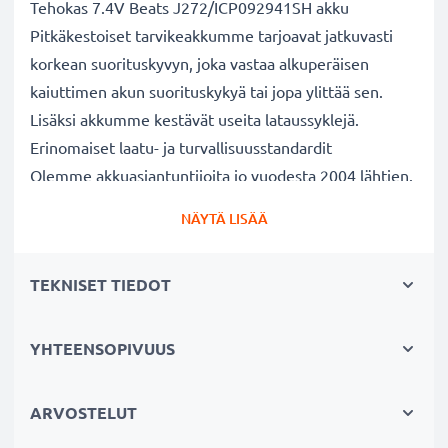
Tehokas 7.4V Beats J272/ICP092941SH akku
Pitkäkestoiset tarvikeakkumme tarjoavat jatkuvasti
korkean suorituskyvyn, joka vastaa alkuperäisen
kaiuttimen akun suorituskykyä tai jopa ylittää sen.
Lisäksi akkumme kestävät useita lataussyklejä.
Erinomaiset laatu- ja turvallisuusstandardit
Olemme akkuasiantuntijoita jo vuodesta 2004 lähtien.
Kaikki akkumme testataan tarkasti, jotta ne täyttävät
NÄYTÄ LISÄÄ
kokonaan korkeimmat EU-standardit ja enemmänkin -
siksi akuillamme on 3 vuoden takuu.
TEKNISET TIEDOT
Kestävä valinta
Jos laitteesi akku on heikko, vaihda akku, älä laitettasi.
Fiksumpi, edullisempi ja ympäristöystävällisempi
YHTEENSOPIVUUS
valinta. Näin säästät rahaa ja pienennät
ympäristöjalanjälkeäsi. Akkumme sopii erinomaisesti
ARVOSTELUT
vaihtoakuksi alkuperäisen akun sijaan tai vara-akuksi.