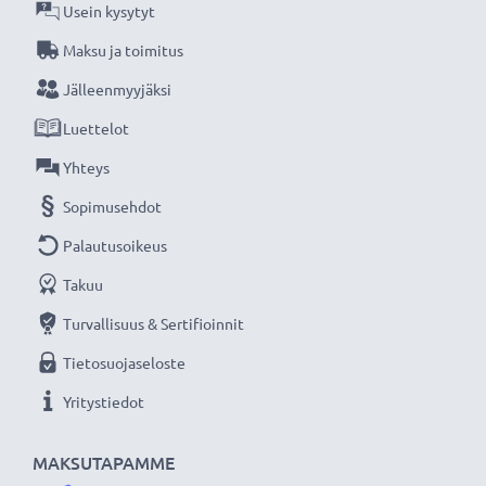
Usein kysytyt
★
3 vuoden takuu
★
Maksu ja toimitus
Olemme vuonna 2004 perustettu kansainvälinen
Jälleenmyyjäksi
verkkokauppa, joka tarjoaa laadukkaita tuotteita, ja
Luettelot
siksi tarjoamme 36 kuukauden takuun!
Yhteys
Sopimusehdot
Palautusoikeus
Takuu
Turvallisuus & Sertifioinnit
Tietosuojaseloste
Yritystiedot
MAKSUTAPAMME