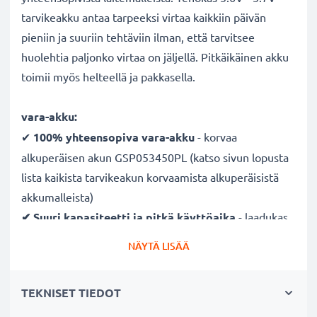
tarvikeakku antaa tarpeeksi virtaa kaikkiin päivän
pieniin ja suuriin tehtäviin ilman, että tarvitsee
huolehtia paljonko virtaa on jäljellä. Pitkäikäinen akku
toimii myös helteellä ja pakkasella.
vara-akku:
✔
100% yhteensopiva vara-akku
- korvaa
alkuperäisen akun GSP053450PL (katso sivun lopusta
lista kaikista tarvikeakun korvaamista alkuperäisistä
akkumalleista)
✔ Suuri kapasiteetti ja pitkä käyttöaika
- laadukas
ja tehokas akku 1100mAh kapasiteetilla
NÄYTÄ LISÄÄ
✔
Nauti vapaudesta ja riippumattomuudesta
-
pitkä käyttöaika säästää toistuvilta ja pitkiltä
TEKNISET TIEDOT
lataustauoilta