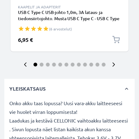
KAAPELIT JA ADAPTERIT
USB C Type C USB-johto 1,0m, 3A lataus- ja
tiedonsiirtojohto. Musta USB C Type C - USB C Type
C PVC USB-kaapeli
(6 arvostelut)
6,95 €
YLEISKATSAUS
Onko akku taas lopussa? Uusi vara-akku laitteeseesi
vie huolet virran loppumisesta!
Laadukas ja kestävä CELLONIC vaihtoakku laitteeseesi
. Sivun lopusta näet listan kaikista akun kanssa
yhteensopivista laitemalleista. Tehokas 3.6V - 3.7V