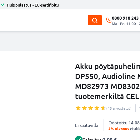
Huippulaatua - EU-sertifioitu
0800 918 243
Ma - Pe: 11:00 -
Akku pöytäpuheli
DP550, Audioline 
MD82973 MD8302
tuotemerkiltä CE
(45 arvostelut)
Odotettu
14.08
Ei saatavilla
5% alennus
etukät
2.95 €
Toimitus: