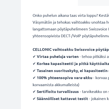
Onko puhelun aikana taas virta loppu? Kes
Väsymätön ja tehokas vaihtoakku unohtaa huo
langattomaan pöytäpuhelimeen Swissvoice DP50
yhteensopivista DECT-/VoIP pöytäpuhelinmal
CELLONIC vaihtoakku Swissvoice pöytä
✔
Virtaa puheluja varten
- tehoa pitkäksi a
✔
Korkea kapasiteetti ja pitkä käyttöaik
✔
Tasainen suorituskyky, ei kapasiteeti
✔
100% yhteensopiva
vara-akku
- korvaa 
korvaamista akkumalleista)
✔
Sertifioitu turvallisuus
- tarvikeakku on 
✔
Säännölliset kattavat testit
- jokainen 