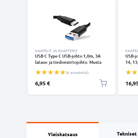
KAAPELIT JA ADAPTERIT
KAAPEL
USB C Type C USB-johto 1,0m, 3A
USB-j
lataus- ja tiedonsiirtojohto. Musta
14, 13,
USB C Type C - USB C Type C PVC
Lightn
(6 arvostelut)
USB-kaapeli
Valkoi
6,95 €
16,9
Tekniset
Yleiskatsaus