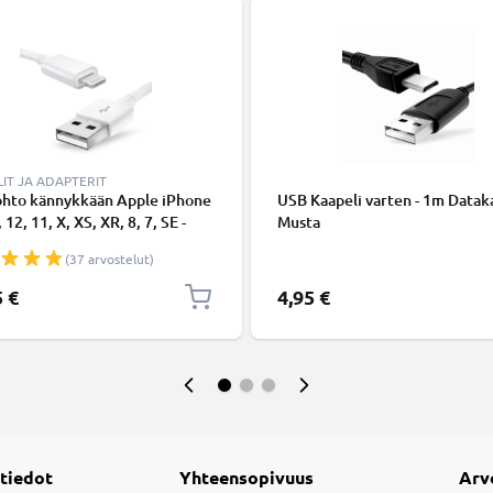
IT JA ADAPTERIT
ohto kännykkään Apple iPhone
USB Kaapeli varten - 1m Dataka
 12, 11, X, XS, XR, 8, 7, SE -
Musta
ing 8 Pin, , 1m latausjohto.
(37 arvostelut)
nen datakaapeli
5 €
4,95 €
 tiedot
Yhteensopivuus
Arv