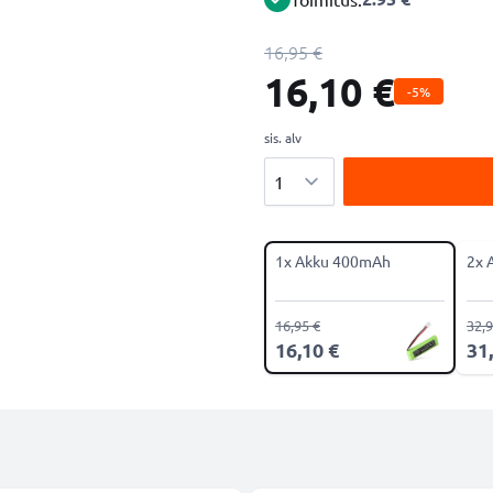
16,95 €
16,10 €
-5%
sis. alv
Määrä
1x Akku 400mAh
2x 
16,95 €
32,9
16,10 €
31