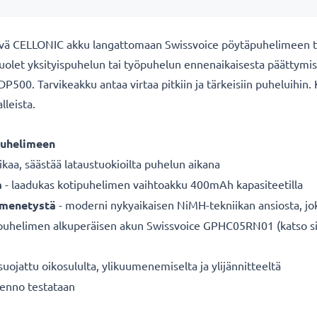
tävä CELLONIC akku langattomaan Swissvoice pöytäpuhelimeen t
let yksityispuhelun tai työpuhelun ennenaikaisesta päättymises
0. Tarvikeakku antaa virtaa pitkiin ja tärkeisiin puheluihin. Ka
leista.
puhelimeen
ikaa, säästää lataustuokioilta puhelun aikana
a
- laadukas kotipuhelimen vaihtoakku 400mAh kapasiteetilla
n menetystä
- moderni nykyaikaisen NiMH-tekniikan ansiosta, jo
puhelimen alkuperäisen akun Swissvoice GPHC05RN01 (katso sivu
suojattu oikosululta, ylikuumenemiselta ja ylijännitteeltä
kenno testataan