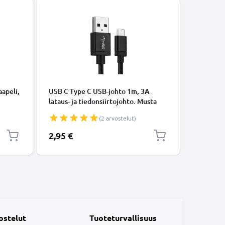
KAAPELIT
apeli,
USB C Type C USB-johto 1m, 3A
Micro-USB
lataus- ja tiedonsiirtojohto. Musta
tiedonsi
USB C Type C - USB C Type C Nylon
Valkoine
(2 arvostelut)
USB-kaapeli
2,95 €
5,95 €
ostelut
Tuoteturvallisuus