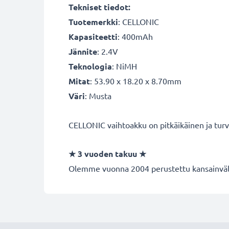
Tekniset tiedot:
Tuotemerkki
: CELLONIC
Kapasiteetti
: 400mAh
Jännite
: 2.4V
Teknologia
: NiMH
Mitat
: 53.90 x 18.20 x 8.70mm
Väri
: Musta
CELLONIC vaihtoakku on pitkäikäinen ja turva
★
3 vuoden takuu
★
Olemme vuonna 2004 perustettu kansainvälin